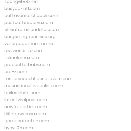
spongebob.net
busyboxintl.com
auttayanratchapak.com
postcoffeebarva.com
elteatromilliondollar.com
burgerkingfranchise.org
vallarpadathamma.net
realworldsize.com
teknolama.com
productforbaby.com
orb-z.com
fosterscoachhousetavern.com
mesasdecultivoonline.com
boilersnbits.com
latestviralpost.com
newfreearticle.com
blitzpowerusa.com
gardenofeaten.com
hycys05.com