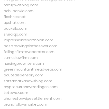
mrrugwashing.com
acb-bankia.com
flash-es.net
upshak.com
backsilo.com
siviralqq.com
impressionresorthoian.com
bestfreakingclothesever.com
falling-film-evaporator.com
sumuslawfirm.com
nursingprowriters.com
greenmountainthreadwear.com
acutedispensary.com
sattamatkanewsblog.com
cryptocurrencytradingcn.com
totowaz.com
charlestonwipesettlement.com
brandfollowmarket.com