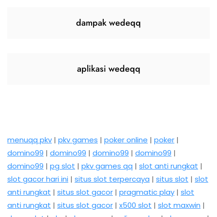
dampak wedeqq
aplikasi wedeqq
menuqq pkv
|
pkv games
|
poker online
|
poker
|
domino99
|
domino99
|
domino99
|
domino99
|
domino99
|
pg slot
|
pkv games qq
|
slot anti rungkat
|
slot gacor hari ini
|
situs slot terpercaya
|
situs slot
|
slot
anti rungkat
|
situs slot gacor
|
pragmatic play
|
slot
anti rungkat
|
situs slot gacor
|
x500 slot
|
slot maxwin
|