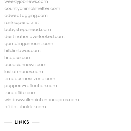
weeklyjobnews.com
countyanimalshelter.com
adwebtagging.com
ranksuperior.net
babystepahead.com
destinationoverlooked.com
gamblingamount.com
hillclimbwax.com
hnopse.com
occasionnews.com
lustofmoney.com
timebusinesszone.com
peppers-reflection.com
tuneoflife.com
windowwellmaintenancepros.com
affiliateholder.com
LINKS