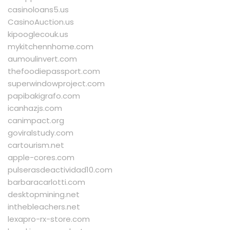
casinoloans5.us
CasinoAuction.us
kipooglecouk.us
mykitchennhome.com
aumoulinvert.com
thefoodiepassport.com
superwindowproject.com
papibakigrafo.com
icanhazjs.com
canimpact.org
goviralstudy.com
cartourism.net
apple-cores.com
pulserasdeactividad10.com
barbaracarlotti.com
desktopmining.net
inthebleachers.net
lexapro-rx-store.com