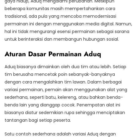
gaya hidup, Aduq mengalami perubahan. Meskipun
beberapa komunitas masih mempertahankan cara
tradisional, ada pula yang mencoba memodernisasi
permainan ini dengan menggunakan media digital. Namun,
hal ini tidak mengurangi esensi permainan sebagai sarana
untuk berinteraksi dan membangun hubungan sosial.
Aturan Dasar Permainan Aduq
Aduq biasanya dimainkan oleh dua tim atau lebih. Setiap
tim berusaha mencetak poin sebanyak-banyaknya
dengan cara mengalahkan tim lawan. Dalam berbagai
variasi permainan, pemain akan menggunakan alat yang
sederhana, seperti batu, kelereng, atau bahkan benda-
benda lain yang dianggap cocok. Penempatan alat ini
biasanya diatur sedemikian rupa sehingga menciptakan
tantangan bagi setiap peserta.
Satu contoh sederhana adalah variasi Aduq dengan