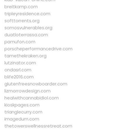
breitkamp.com
tripleyresidence.com
softtorrents.org
somosvulnerables.org
duatloterrassa.com
pamufon.com
porscheperformancedrive.com
tamethekraken.org
lutzinator.com
ondasrl.com
blife2016.com
glutenfreesnowboarder.com
lizmorrowdesign.com
healwithcannabidiol.com
kioskpages.com
trianglecurry.com
imagedum.com
thetowerswellnessretreat.com