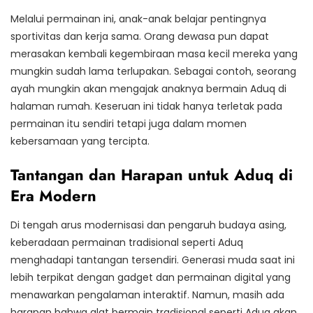
Melalui permainan ini, anak-anak belajar pentingnya
sportivitas dan kerja sama. Orang dewasa pun dapat
merasakan kembali kegembiraan masa kecil mereka yang
mungkin sudah lama terlupakan. Sebagai contoh, seorang
ayah mungkin akan mengajak anaknya bermain Aduq di
halaman rumah. Keseruan ini tidak hanya terletak pada
permainan itu sendiri tetapi juga dalam momen
kebersamaan yang tercipta.
Tantangan dan Harapan untuk Aduq di
Era Modern
Di tengah arus modernisasi dan pengaruh budaya asing,
keberadaan permainan tradisional seperti Aduq
menghadapi tantangan tersendiri. Generasi muda saat ini
lebih terpikat dengan gadget dan permainan digital yang
menawarkan pengalaman interaktif. Namun, masih ada
harapan bahwa alat bermain tradisional seperti Aduq akan