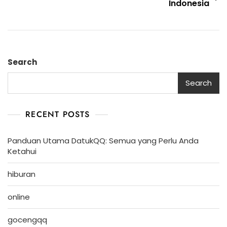
Indonesia
Search
Search
RECENT POSTS
Panduan Utama DatukQQ: Semua yang Perlu Anda
Ketahui
hiburan
online
gocengqq