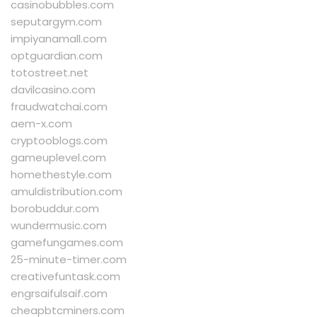
casinobubbles.com
seputargym.com
impiyanamall.com
optguardian.com
totostreet.net
davilcasino.com
fraudwatchai.com
aem-x.com
cryptooblogs.com
gameuplevel.com
homethestyle.com
amuldistribution.com
borobuddur.com
wundermusic.com
gamefungames.com
25-minute-timer.com
creativefuntask.com
engrsaifulsaif.com
cheapbtcminers.com