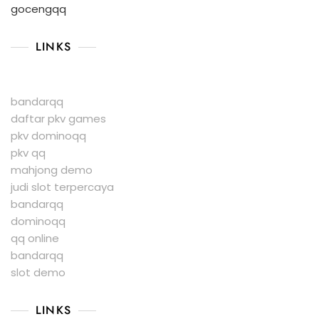
gocengqq
LINKS
bandarqq
daftar pkv games
pkv dominoqq
pkv qq
mahjong demo
judi slot terpercaya
bandarqq
dominoqq
qq online
bandarqq
slot demo
LINKS