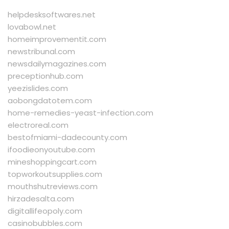
helpdesksoftwares.net
lovabowl.net
homeimprovementit.com
newstribunal.com
newsdailymagazines.com
preceptionhub.com
yeezislides.com
aobongdatotem.com
home-remedies-yeast-infection.com
electroreal.com
bestofmiami-dadecounty.com
ifoodieonyoutube.com
mineshoppingcart.com
topworkoutsupplies.com
mouthshutreviews.com
hirzadesalta.com
digitallifeopoly.com
casinobubbles.com