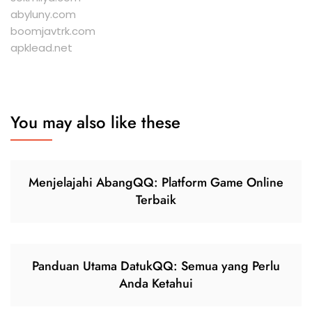
abyluny.com
boomjavtrk.com
apklead.net
You may also like these
Menjelajahi AbangQQ: Platform Game Online
Terbaik
Panduan Utama DatukQQ: Semua yang Perlu
Anda Ketahui