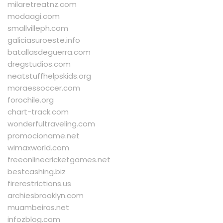
milaretreatnz.com
modaagi.com
smallvilleph.com
galiciasuroeste.info
batallasdeguerra.com
dregstudios.com
neatstuffhelpskids.org
moraessoccer.com
forochile.org
chart-track.com
wonderfultraveling.com
promocioname.net
wimaxworld.com
freeonlinecricketgames.net
bestcashing.biz
firerestrictions.us
archiesbrooklyn.com
muambeiros.net
infozblog.com