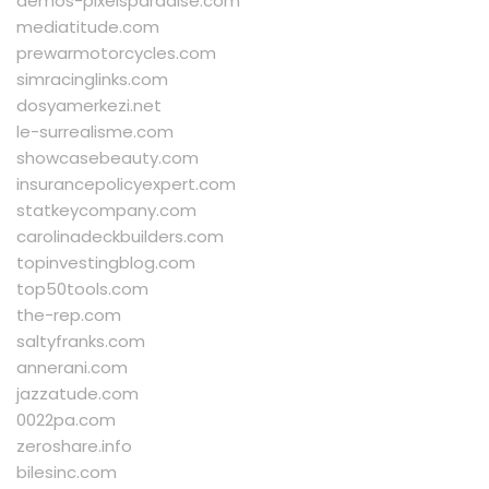
demos-pixelsparadise.com
mediatitude.com
prewarmotorcycles.com
simracinglinks.com
dosyamerkezi.net
le-surrealisme.com
showcasebeauty.com
insurancepolicyexpert.com
statkeycompany.com
carolinadeckbuilders.com
topinvestingblog.com
top50tools.com
the-rep.com
saltyfranks.com
annerani.com
jazzatude.com
0022pa.com
zeroshare.info
bilesinc.com