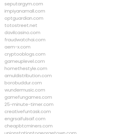
seputargym.com
impiyanamall.com
optguardian.com
totostreet.net
davilcasino.com
fraudwatchai.com
aem-x.com
cryptooblogs.com
gameuplevel.com
homethestyle.com
amuldistribution.com
borobuddur.com
wundermusic.com
gamefungames.com
25-minute-timer.com
creativefuntask.com
engrsaifulsaif.com
cheapbtcminers.com
unionstationtogeorgetown.com