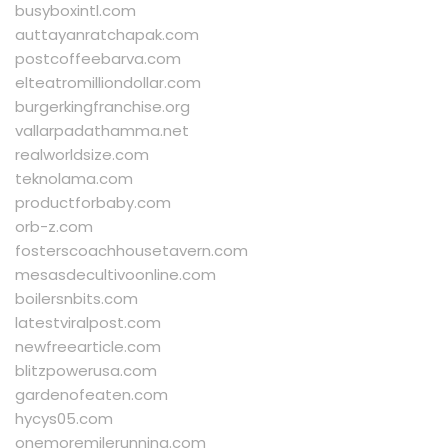
busyboxintl.com
auttayanratchapak.com
postcoffeebarva.com
elteatromilliondollar.com
burgerkingfranchise.org
vallarpadathamma.net
realworldsize.com
teknolama.com
productforbaby.com
orb-z.com
fosterscoachhousetavern.com
mesasdecultivoonline.com
boilersnbits.com
latestviralpost.com
newfreearticle.com
blitzpowerusa.com
gardenofeaten.com
hycys05.com
onemoremilerunning.com