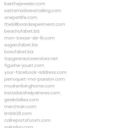
kaethejeweler.com
sattamatkasattaking.com
onepetlife.com
thebillboardexperiment.com
beachufabet.biz
mon-tresse-de-lit.com
sugarufabet.biz
boxufabet.biz
topgearautoservices.net
figurine-jouet.com
your-facebook-address.com
perroquet-ma-passion.com
modrenlivinghome.com
instadatahelpainews.com
geekdailies.com
merchrain.com
kmbb28.com
callreportsforum.com
sokmilya.com