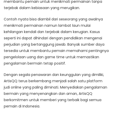
membantu pemain untuk menikmati permainan tanpa
terjebak dalam kebiasaan yang merugikan.
Contoh nyata bisa diambil dari seseorang yang awalnya
menikmati permainan namun lambat laun mulai
kehilangan kendali dan terjebak dalam kerugian. Kasus
seperti ini dapat dihindari dengan pendidikan mengenai
perjudian yang bertanggung jawab. Banyak sumber daya
tersedia untuk membantu pemain memahami pentingnya
pengelolaan uang dan game time untuk memastikan
pengalaman bermain tetap positif.
Dengan segala penawaran dan keunggulan yang dimiliki,
ArtisQQ terus berkembang menjadi salah satu platform
judi online yang paling diminati. Menyediakan pengalaman
bermain yang menyenangkan dan aman, ArtisQQ
berkomitmen untuk memberi yang terbaik bagi semua
pemain di Indonesia.