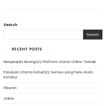
Search
Search
RECENT POSTS
Menjelajahi AbangQQ: Platform Game Online Terbaik
Panduan Utama DatukQQ: Semua yang Perlu Anda
Ketahui
hiburan
online