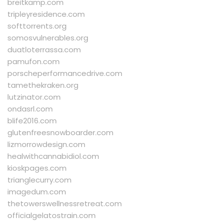
breitkamp.com
tripleyresidence.com
softtorrents.org
somosvulnerables.org
duatloterrassa.com
pamufon.com
porscheperformancedrive.com
tamethekraken.org
lutzinator.com
ondasrl.com
blife2016.com
glutenfreesnowboarder.com
lizmorrowdesign.com
healwithcannabidiol.com
kioskpages.com
trianglecurry.com
imagedum.com
thetowerswellnessretreat.com
officialgelatostrain.com