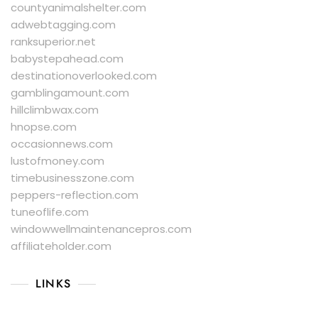
countyanimalshelter.com
adwebtagging.com
ranksuperior.net
babystepahead.com
destinationoverlooked.com
gamblingamount.com
hillclimbwax.com
hnopse.com
occasionnews.com
lustofmoney.com
timebusinesszone.com
peppers-reflection.com
tuneoflife.com
windowwellmaintenancepros.com
affiliateholder.com
LINKS