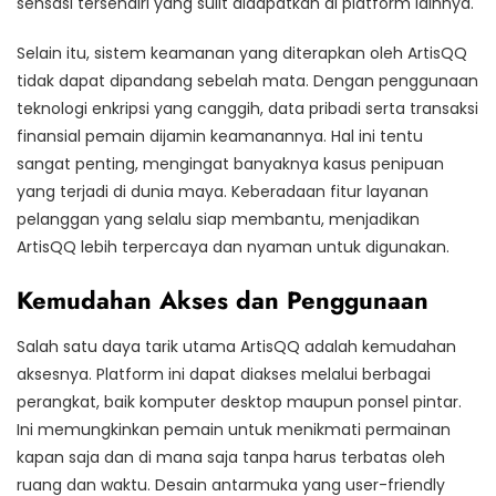
sensasi tersendiri yang sulit didapatkan di platform lainnya.
Selain itu, sistem keamanan yang diterapkan oleh ArtisQQ
tidak dapat dipandang sebelah mata. Dengan penggunaan
teknologi enkripsi yang canggih, data pribadi serta transaksi
finansial pemain dijamin keamanannya. Hal ini tentu
sangat penting, mengingat banyaknya kasus penipuan
yang terjadi di dunia maya. Keberadaan fitur layanan
pelanggan yang selalu siap membantu, menjadikan
ArtisQQ lebih terpercaya dan nyaman untuk digunakan.
Kemudahan Akses dan Penggunaan
Salah satu daya tarik utama ArtisQQ adalah kemudahan
aksesnya. Platform ini dapat diakses melalui berbagai
perangkat, baik komputer desktop maupun ponsel pintar.
Ini memungkinkan pemain untuk menikmati permainan
kapan saja dan di mana saja tanpa harus terbatas oleh
ruang dan waktu. Desain antarmuka yang user-friendly