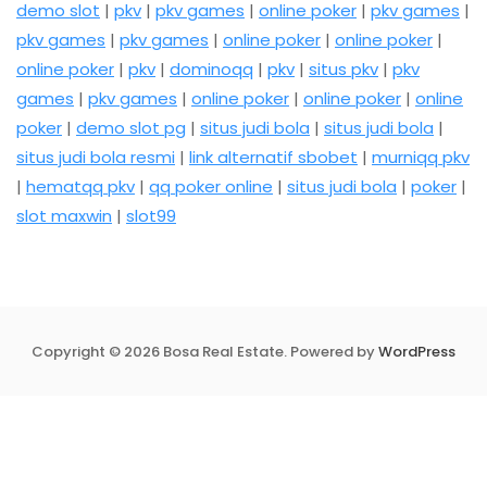
demo slot
|
pkv
|
pkv games
|
online poker
|
pkv games
|
pkv games
|
pkv games
|
online poker
|
online poker
|
online poker
|
pkv
|
dominoqq
|
pkv
|
situs pkv
|
pkv
games
|
pkv games
|
online poker
|
online poker
|
online
poker
|
demo slot pg
|
situs judi bola
|
situs judi bola
|
situs judi bola resmi
|
link alternatif sbobet
|
murniqq pkv
|
hematqq pkv
|
qq poker online
|
situs judi bola
|
poker
|
slot maxwin
|
slot99
Copyright © 2026 Bosa Real Estate. Powered by
WordPress