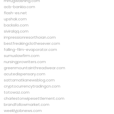
mrrugwashing.com
acb-bankia.com
flash-es.net
upshak.com
backsilo.com
siviralqq.com
impressionresorthoian.com
bestfreakingclothesever.com
falling-film-evaporator.com
sumuslawfirm.com
nursingprowriters.com
greenmountainthreadwear.com
acutedispensary.com
sattamatkanewsblog.com
cryptocurrencytradingcn.com
totowaz.com
charlestonwipesettlement.com
brandfollowmarket.com
weeklyjobnews.com