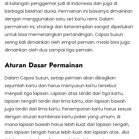
di kalangan penggemar judi di Indonesia dan juga di
berbagai belahan dunia. Permainan ini biasanya dimainkan
dengan menggunakan satu set kartu remi. Dalam
permainan ini, strategi dan keterampilan sangat diperlukan
untuk bisa memenangkan pertandingan. Capsa Susun
sering kali dimainkan oleh empat pemain, meski bisa juga
dimainkan oleh dua sampai tiga pemain.
Aturan Dasar Permainan
Dalam Capsa Susun, setiap pemain akan dibagikan
sejumlah kartu dan harus menyusun kartu tersebut
menjadi tiga lapisan. Lapisan atas terdiri dari tiga kartu,
lapisan tengah terdiri dari lima kartu, dan lapisan bawah
juga terdiri dari lima kartu. Penempatan kartu harus sesuai
dengan aturan kombinasi kartu poker yang umum, di
mana lapisan bawah harus lebih kuat dari lapisan tengah,
dan lapisan tengah harus lebih kuat dari lapisan atas. Jika