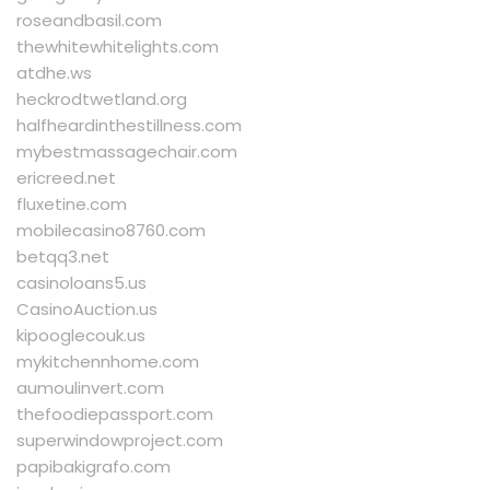
roseandbasil.com
thewhitewhitelights.com
atdhe.ws
heckrodtwetland.org
halfheardinthestillness.com
mybestmassagechair.com
ericreed.net
fluxetine.com
mobilecasino8760.com
betqq3.net
casinoloans5.us
CasinoAuction.us
kipooglecouk.us
mykitchennhome.com
aumoulinvert.com
thefoodiepassport.com
superwindowproject.com
papibakigrafo.com