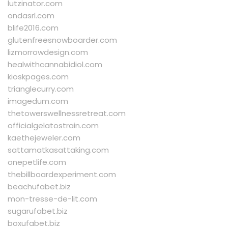
lutzinator.com
ondasrl.com
blife2016.com
glutenfreesnowboarder.com
lizmorrowdesign.com
healwithcannabidiol.com
kioskpages.com
trianglecurry.com
imagedum.com
thetowerswellnessretreat.com
officialgelatostrain.com
kaethejeweler.com
sattamatkasattaking.com
onepetlife.com
thebillboardexperiment.com
beachufabet.biz
mon-tresse-de-lit.com
sugarufabet.biz
boxufabet.biz