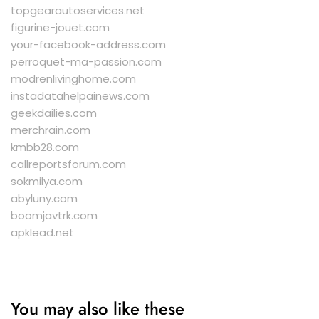
topgearautoservices.net
figurine-jouet.com
your-facebook-address.com
perroquet-ma-passion.com
modrenlivinghome.com
instadatahelpainews.com
geekdailies.com
merchrain.com
kmbb28.com
callreportsforum.com
sokmilya.com
abyluny.com
boomjavtrk.com
apklead.net
You may also like these