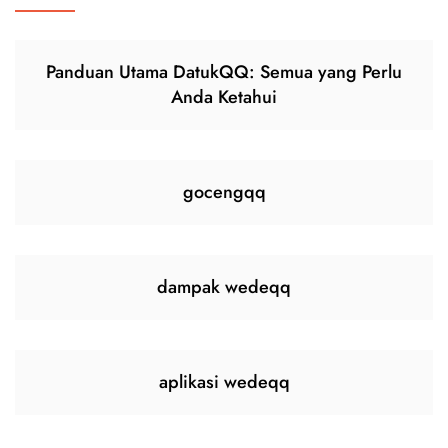
Panduan Utama DatukQQ: Semua yang Perlu
Anda Ketahui
gocengqq
dampak wedeqq
aplikasi wedeqq