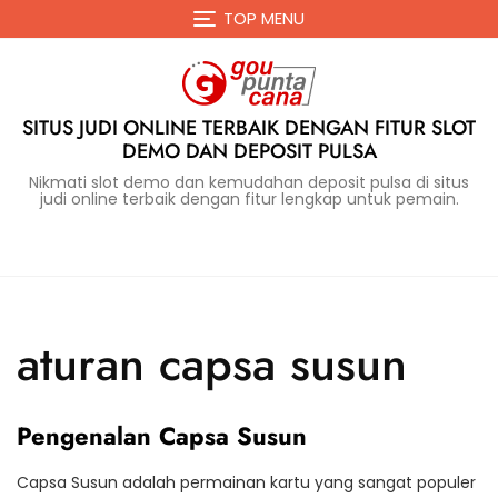
Skip
TOP MENU
to
content
SITUS JUDI ONLINE TERBAIK DENGAN FITUR SLOT
DEMO DAN DEPOSIT PULSA
Nikmati slot demo dan kemudahan deposit pulsa di situs
judi online terbaik dengan fitur lengkap untuk pemain.
aturan capsa susun
Pengenalan Capsa Susun
Capsa Susun adalah permainan kartu yang sangat populer