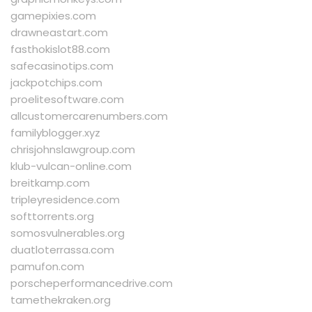
gamepixies.com
drawneastart.com
fasthokislot88.com
safecasinotips.com
jackpotchips.com
proelitesoftware.com
allcustomercarenumbers.com
familyblogger.xyz
chrisjohnslawgroup.com
klub-vulcan-online.com
breitkamp.com
tripleyresidence.com
softtorrents.org
somosvulnerables.org
duatloterrassa.com
pamufon.com
porscheperformancedrive.com
tamethekraken.org