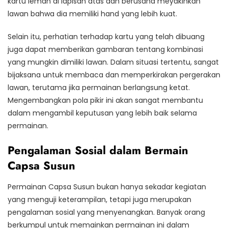
kartu lemah di lapisan atas dan berusaha meyakinkan
lawan bahwa dia memiliki hand yang lebih kuat.
Selain itu, perhatian terhadap kartu yang telah dibuang
juga dapat memberikan gambaran tentang kombinasi
yang mungkin dimiliki lawan. Dalam situasi tertentu, sangat
bijaksana untuk membaca dan memperkirakan pergerakan
lawan, terutama jika permainan berlangsung ketat.
Mengembangkan pola pikir ini akan sangat membantu
dalam mengambil keputusan yang lebih baik selama
permainan.
Pengalaman Sosial dalam Bermain
Capsa Susun
Permainan Capsa Susun bukan hanya sekadar kegiatan
yang menguji keterampilan, tetapi juga merupakan
pengalaman sosial yang menyenangkan. Banyak orang
berkumpul untuk memainkan permainan ini dalam