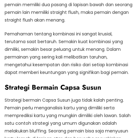
pemain memiliki dua pasang di lapisan bawah dan seorang
pemain lain memiliki straight flush, maka pemain dengan
straight flush akan menang.
Pemahaman tentang kombinasi ini sangat krusial,
terutama saat bertaruh. Semakin kuat kombinasi yang
dimiliki, semakin besar peluang untuk menang. Dalam
permainan yang sering kali melibatkan taruhan,
mengetahui kesempatan dan risiko dari setiap kombinasi
dapat memberi keuntungan yang signifikan bagi pemain.
Strategi Bermain Capsa Susun
Strategi bermain Capsa Susun juga tidak kalah penting.
Pemain perlu menganalisis kartu yang dimiliki serta
memprediksi kartu yang mungkin dimiliki oleh lawan. Salah
satu contoh strategi yang umum digunakan adalah
melakukan bluffing. Seorang pemain bisa saja menyusun