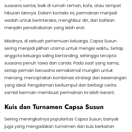
suasana santai, baik di rumah teman, kafe, atau tempat
hiburan lainnya. Dalam konteks ini, permainan menjadi
wadah untuk berinteraksi, menghibur diri, dan bahkan
menjalin persahabatan yang lebih erat.
Misalnya, di sebuah pertemuan keluarga, Capsa Susun
sering menjadi pilihan utama untuk mengisi waktu. Setiap
anggota keluarga saling bertanding, sehingga tercipta
suasana penuh tawa dan canda. Pada saat yang sama,
setiap pemain berusaha semaksimal mungkin untuk
menang, menciptakan kombinasi strategi dan kesenangan
yang ideal. Pengalaman berkumpul dan berbagi cerita
sambil bermain membuat permainan ini lebih berarti.
Kuis dan Turnamen Capsa Susun
Seiring meningkatnya popularitas Capsa Susun, banyak
juga yang mengadakan turnamen dan kuis berkaitan