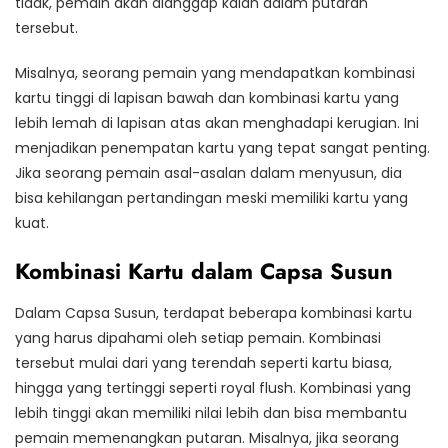
tidak, pemain akan dianggap kalah dalam putaran
tersebut.
Misalnya, seorang pemain yang mendapatkan kombinasi
kartu tinggi di lapisan bawah dan kombinasi kartu yang
lebih lemah di lapisan atas akan menghadapi kerugian. Ini
menjadikan penempatan kartu yang tepat sangat penting.
Jika seorang pemain asal-asalan dalam menyusun, dia
bisa kehilangan pertandingan meski memiliki kartu yang
kuat.
Kombinasi Kartu dalam Capsa Susun
Dalam Capsa Susun, terdapat beberapa kombinasi kartu
yang harus dipahami oleh setiap pemain. Kombinasi
tersebut mulai dari yang terendah seperti kartu biasa,
hingga yang tertinggi seperti royal flush. Kombinasi yang
lebih tinggi akan memiliki nilai lebih dan bisa membantu
pemain memenangkan putaran. Misalnya, jika seorang