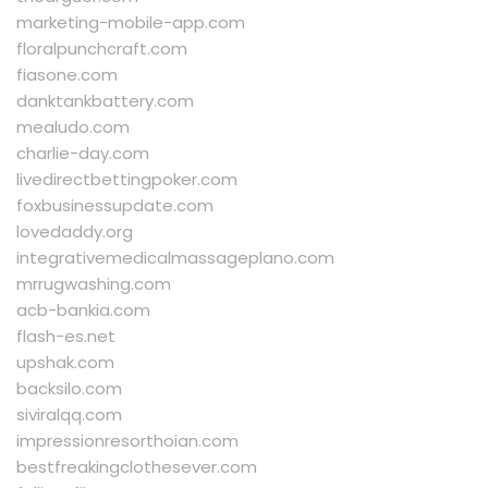
marketing-mobile-app.com
floralpunchcraft.com
fiasone.com
danktankbattery.com
mealudo.com
charlie-day.com
livedirectbettingpoker.com
foxbusinessupdate.com
lovedaddy.org
integrativemedicalmassageplano.com
mrrugwashing.com
acb-bankia.com
flash-es.net
upshak.com
backsilo.com
siviralqq.com
impressionresorthoian.com
bestfreakingclothesever.com