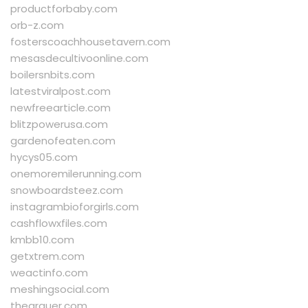
productforbaby.com
orb-z.com
fosterscoachhousetavern.com
mesasdecultivoonline.com
boilersnbits.com
latestviralpost.com
newfreearticle.com
blitzpowerusa.com
gardenofeaten.com
hycys05.com
onemoremilerunning.com
snowboardsteez.com
instagrambioforgirls.com
cashflowxfiles.com
kmbb10.com
getxtrem.com
weactinfo.com
meshingsocial.com
thearguer.com