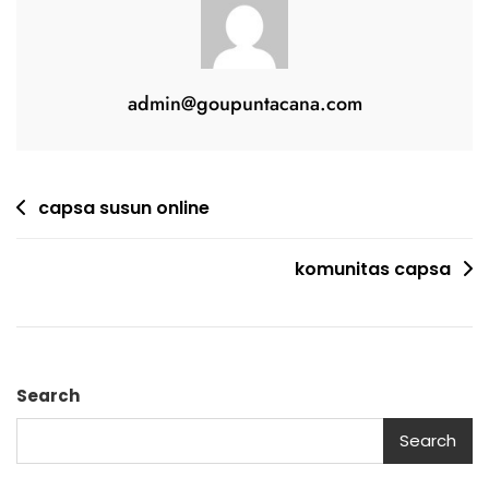
admin@goupuntacana.com
Post
capsa susun online
navigation
komunitas capsa
Search
Search