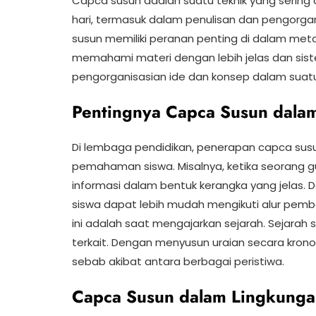
Capca susun adalah suatu teknik yang sering
hari, termasuk dalam penulisan dan pengorgan
susun memiliki peranan penting di dalam met
memahami materi dengan lebih jelas dan sis
pengorganisasian ide dan konsep dalam suatu 
Pentingnya Capca Susun dala
Di lembaga pendidikan, penerapan capca s
pemahaman siswa. Misalnya, ketika seorang g
informasi dalam bentuk kerangka yang jelas
siswa dapat lebih mudah mengikuti alur pemb
ini adalah saat mengajarkan sejarah. Sejarah s
terkait. Dengan menyusun uraian secara kron
sebab akibat antara berbagai peristiwa.
Capca Susun dalam Lingkunga