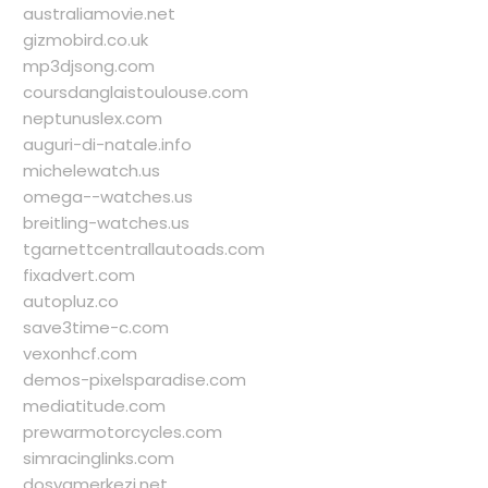
australiamovie.net
gizmobird.co.uk
mp3djsong.com
coursdanglaistoulouse.com
neptunuslex.com
auguri-di-natale.info
michelewatch.us
omega--watches.us
breitling-watches.us
tgarnettcentrallautoads.com
fixadvert.com
autopluz.co
save3time-c.com
vexonhcf.com
demos-pixelsparadise.com
mediatitude.com
prewarmotorcycles.com
simracinglinks.com
dosyamerkezi.net