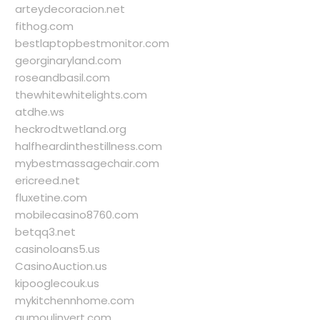
arteydecoracion.net
fithog.com
bestlaptopbestmonitor.com
georginaryland.com
roseandbasil.com
thewhitewhitelights.com
atdhe.ws
heckrodtwetland.org
halfheardinthestillness.com
mybestmassagechair.com
ericreed.net
fluxetine.com
mobilecasino8760.com
betqq3.net
casinoloans5.us
CasinoAuction.us
kipooglecouk.us
mykitchennhome.com
aumoulinvert.com