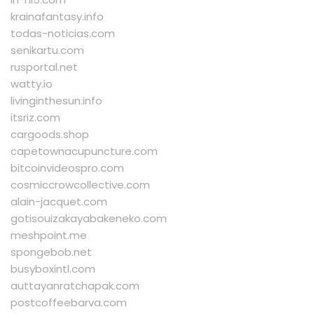
krainafantasy.info
todas-noticias.com
senikartu.com
rusportal.net
watty.io
livinginthesun.info
itsriz.com
cargoods.shop
capetownacupuncture.com
bitcoinvideospro.com
cosmiccrowcollective.com
alain-jacquet.com
gotisouizakayabakeneko.com
meshpoint.me
spongebob.net
busyboxintl.com
auttayanratchapak.com
postcoffeebarva.com