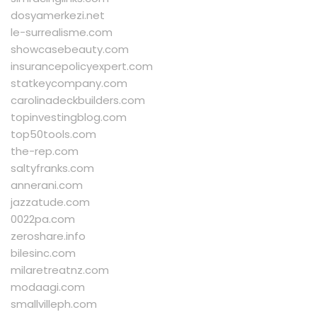
dosyamerkezi.net
le-surrealisme.com
showcasebeauty.com
insurancepolicyexpert.com
statkeycompany.com
carolinadeckbuilders.com
topinvestingblog.com
top50tools.com
the-rep.com
saltyfranks.com
annerani.com
jazzatude.com
0022pa.com
zeroshare.info
bilesinc.com
milaretreatnz.com
modaagi.com
smallvilleph.com