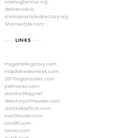
casinoglamour.org
dextercoin.io
christianarticledirectory.org
5homestyle.com
LINKS
mygamblingstory.com
majalahwekonews.com
2017hoganoutlet.com
pelmanec.com
domino99qq.net
directoryoftheweb.com
donttellashton.com
rush3studio.com
roro90.com
herzio.com
in-hi5.com