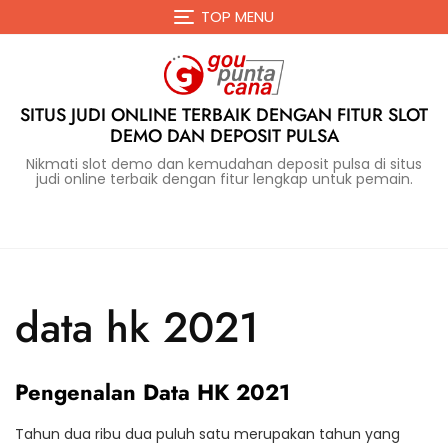
Skip
TOP MENU
to
content
SITUS JUDI ONLINE TERBAIK DENGAN FITUR SLOT
DEMO DAN DEPOSIT PULSA
Nikmati slot demo dan kemudahan deposit pulsa di situs
judi online terbaik dengan fitur lengkap untuk pemain.
data hk 2021
Pengenalan Data HK 2021
Tahun dua ribu dua puluh satu merupakan tahun yang