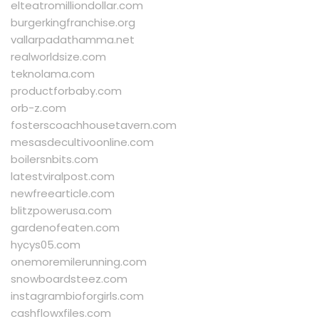
elteatromilliondollar.com
burgerkingfranchise.org
vallarpadathamma.net
realworldsize.com
teknolama.com
productforbaby.com
orb-z.com
fosterscoachhousetavern.com
mesasdecultivoonline.com
boilersnbits.com
latestviralpost.com
newfreearticle.com
blitzpowerusa.com
gardenofeaten.com
hycys05.com
onemoremilerunning.com
snowboardsteez.com
instagrambioforgirls.com
cashflowxfiles.com