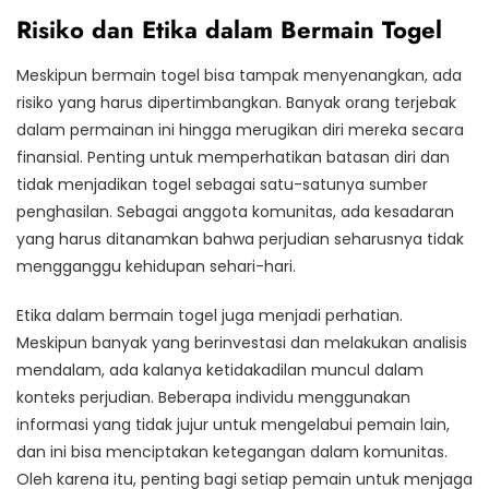
Risiko dan Etika dalam Bermain Togel
Meskipun bermain togel bisa tampak menyenangkan, ada
risiko yang harus dipertimbangkan. Banyak orang terjebak
dalam permainan ini hingga merugikan diri mereka secara
finansial. Penting untuk memperhatikan batasan diri dan
tidak menjadikan togel sebagai satu-satunya sumber
penghasilan. Sebagai anggota komunitas, ada kesadaran
yang harus ditanamkan bahwa perjudian seharusnya tidak
mengganggu kehidupan sehari-hari.
Etika dalam bermain togel juga menjadi perhatian.
Meskipun banyak yang berinvestasi dan melakukan analisis
mendalam, ada kalanya ketidakadilan muncul dalam
konteks perjudian. Beberapa individu menggunakan
informasi yang tidak jujur untuk mengelabui pemain lain,
dan ini bisa menciptakan ketegangan dalam komunitas.
Oleh karena itu, penting bagi setiap pemain untuk menjaga