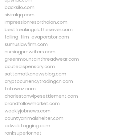
backsilo.com
siviralqq.com
impressionresorthoian.com
bestfreakingclothesever.com
falling-film-evaporator.com
sumuslawfirm.com
nursingprowriters.com
greenmountainthreadwear.com
acutedispensary.com
sattamatkanewsblog.com
cryptocurrencytradingcn.com
totowaz.com
charlestonwipesettlement.com
brandfollowmarket.com
weeklyjobnews.com
countyanimalshelter.com
adwebtagging.com
ranksuperior.net