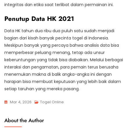
integritas dan etika saat terlibat dalam permainan ini.
Penutup Data HK 2021
Data HK tahun dua ribu dua puluh satu sudah menjadi
bagian dari kisah banyak pecinta togel di Indonesia.
Meskipun banyak yang percaya bahwa analisis data bisa
memperbesar peluang menang, tetap ada unsur
keberuntungan yang tidak bisa diabaikan. Melalui berbagai
interaksi dan pengamatan, para pemain terus berusaha
menemukan makna di balik angka-angka ini dengan
harapan bisa membuat keputusan yang lebih baik dalam
setiap taruhan yang mereka pasang.
Mar 4, 2026
Togel Online
About the Author