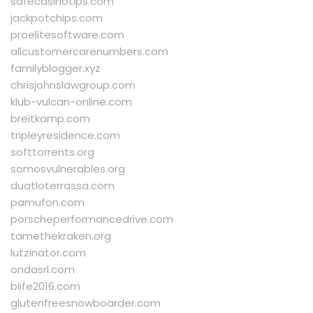
safecasinotips.com
jackpotchips.com
proelitesoftware.com
allcustomercarenumbers.com
familyblogger.xyz
chrisjohnslawgroup.com
klub-vulcan-online.com
breitkamp.com
tripleyresidence.com
softtorrents.org
somosvulnerables.org
duatloterrassa.com
pamufon.com
porscheperformancedrive.com
tamethekraken.org
lutzinator.com
ondasrl.com
blife2016.com
glutenfreesnowboarder.com