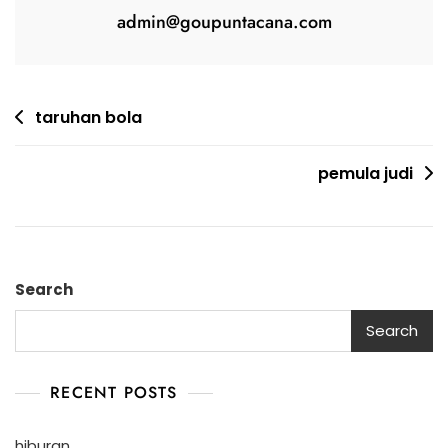
admin@goupuntacana.com
Post
taruhan bola
navigation
pemula judi
Search
Search
RECENT POSTS
hiburan