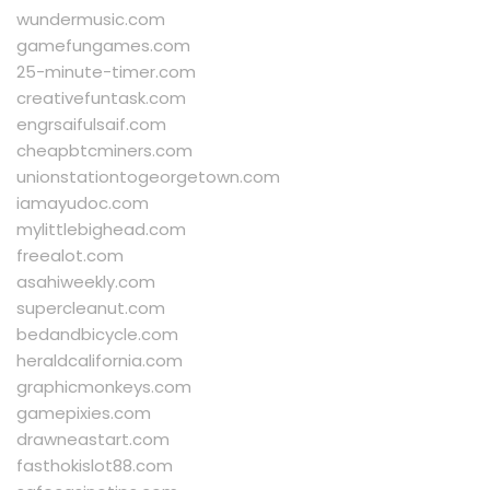
wundermusic.com
gamefungames.com
25-minute-timer.com
creativefuntask.com
engrsaifulsaif.com
cheapbtcminers.com
unionstationtogeorgetown.com
iamayudoc.com
mylittlebighead.com
freealot.com
asahiweekly.com
supercleanut.com
bedandbicycle.com
heraldcalifornia.com
graphicmonkeys.com
gamepixies.com
drawneastart.com
fasthokislot88.com