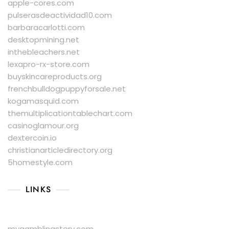
apple-cores.com
pulserasdeactividad10.com
barbaracarlotti.com
desktopmining.net
inthebleachers.net
lexapro-rx-store.com
buyskincareproducts.org
frenchbulldogpuppyforsale.net
kogamasquid.com
themultiplicationtablechart.com
casinoglamour.org
dextercoin.io
christianarticledirectory.org
5homestyle.com
LINKS
mygamblingstory.com