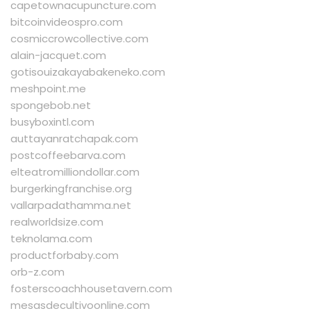
capetownacupuncture.com
bitcoinvideospro.com
cosmiccrowcollective.com
alain-jacquet.com
gotisouizakayabakeneko.com
meshpoint.me
spongebob.net
busyboxintl.com
auttayanratchapak.com
postcoffeebarva.com
elteatromilliondollar.com
burgerkingfranchise.org
vallarpadathamma.net
realworldsize.com
teknolama.com
productforbaby.com
orb-z.com
fosterscoachhousetavern.com
mesasdecultivoonline.com