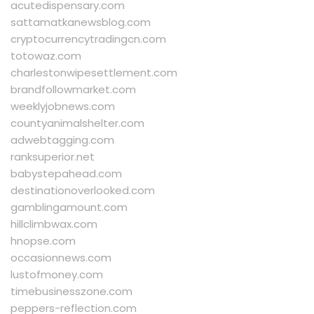
acutedispensary.com
sattamatkanewsblog.com
cryptocurrencytradingcn.com
totowaz.com
charlestonwipesettlement.com
brandfollowmarket.com
weeklyjobnews.com
countyanimalshelter.com
adwebtagging.com
ranksuperior.net
babystepahead.com
destinationoverlooked.com
gamblingamount.com
hillclimbwax.com
hnopse.com
occasionnews.com
lustofmoney.com
timebusinesszone.com
peppers-reflection.com