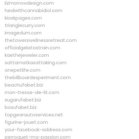
lizmorrowdesign.com
healwithcannabidiol.com
kioskpages.com
trianglecurry.com
imagedum.com
thetowerswellnessretreat.com
officialgelatostrain.com
kaethejeweler.com
sattamatkasattaking.com
onepetlife.com
thebillboardexperiment.com
beachufabet.biz
mon-tresse-de-lit.com
sugarufabet.biz
boxufabet.biz
topgearautoservices.net
figurine-jouet.com
your-facebook-address.com
perroquet-ma-passion.com