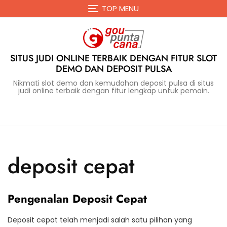
Skip
TOP MENU
to
content
SITUS JUDI ONLINE TERBAIK DENGAN FITUR SLOT
DEMO DAN DEPOSIT PULSA
Nikmati slot demo dan kemudahan deposit pulsa di situs
judi online terbaik dengan fitur lengkap untuk pemain.
deposit cepat
Pengenalan Deposit Cepat
Deposit cepat telah menjadi salah satu pilihan yang