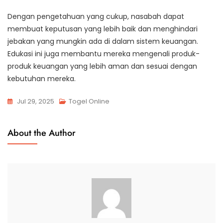
Dengan pengetahuan yang cukup, nasabah dapat
membuat keputusan yang lebih baik dan menghindari
jebakan yang mungkin ada di dalam sistem keuangan.
Edukasi ini juga membantu mereka mengenali produk-
produk keuangan yang lebih aman dan sesuai dengan
kebutuhan mereka.
Jul 29, 2025
Togel Online
About the Author