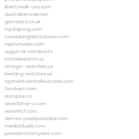
libertywalk-usa.com
australiamovie.net
gizmobird.co.uk
mp3djsong.com
coursdanglaistoulouse.com
neptunuslex.com
auguri-di-natale.info
michelewatch.us
omega--watches.us
breitling-watches.us
tgarnettcentrallautoads.com
fixadvert.com
autopluz.co
save3time-c.com
vexonhcf.com
demos-pixelsparadise.com
mediatitude.com
prewarmotorcycles.com