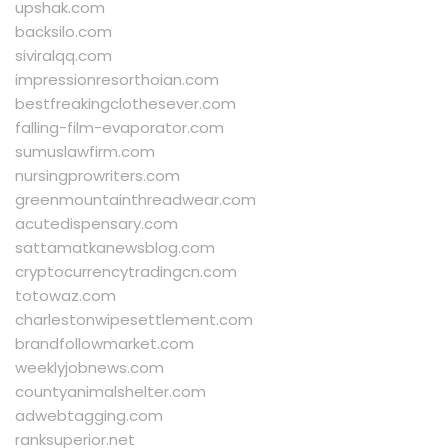
upshak.com
backsilo.com
siviralqq.com
impressionresorthoian.com
bestfreakingclothesever.com
falling-film-evaporator.com
sumuslawfirm.com
nursingprowriters.com
greenmountainthreadwear.com
acutedispensary.com
sattamatkanewsblog.com
cryptocurrencytradingcn.com
totowaz.com
charlestonwipesettlement.com
brandfollowmarket.com
weeklyjobnews.com
countyanimalshelter.com
adwebtagging.com
ranksuperior.net