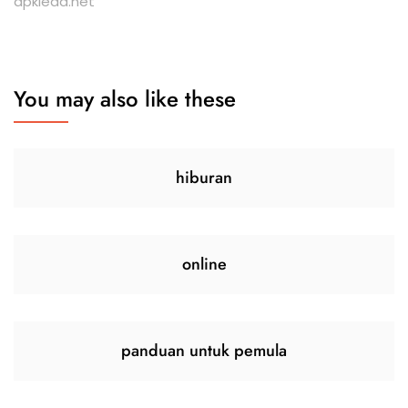
apklead.net
You may also like these
hiburan
online
panduan untuk pemula