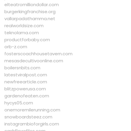
elteatromilliondollar.com
burgerkingfranchise.org
vallarpadathamma.net
realworldsize.com
teknolama.com
productforbaby.com
orb-z.com
fosterscoachhousetavern.com
mesasdecultivoonline.com
boilersnbits.com
latestviralpost.com
newfreearticle.com
blitzpowerusa.com
gardenofeaten.com
hycys05.com
onemoremilerunning.com
snowboardsteez.com
instagrambioforgirls.com
cashflowxfiles.com