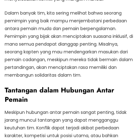
Dalam banyak tim, kita sering melihat bahwa seorang
pemimpin yang baik mampu menjembatani perbedaan
antara pemain muda dan pemain berpengalaman.
Pemimpin yang bijak akan menciptakan suasana inklusif, di
mana semua pendapat dianggap penting. Misalnya,
seorang kapten yang mau mendengarkan masukan dari
pemain cadangan, meskipun mereka tidak bermain dalam
pertandingan, akan menciptakan rasa memiliki dan
membangun solidaritas dalam tim.
Tantangan dalam Hubungan Antar
Pemain
Meskipun hubungan antar pemain sangat penting, tidak
jarang muncul tantangan yang dapat mengganggu
keutuhan tim. Konflik dapat terjadi akibat perbedaan
karakter, kompetisi untuk posisi utama, atau bahkan