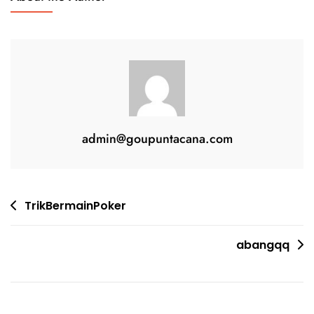
admin@goupuntacana.com
Post
TrikBermainPoker
navigation
abangqq