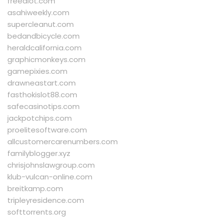
freealot.com
asahiweekly.com
supercleanut.com
bedandbicycle.com
heraldcalifornia.com
graphicmonkeys.com
gamepixies.com
drawneastart.com
fasthokislot88.com
safecasinotips.com
jackpotchips.com
proelitesoftware.com
allcustomercarenumbers.com
familyblogger.xyz
chrisjohnslawgroup.com
klub-vulcan-online.com
breitkamp.com
tripleyresidence.com
softtorrents.org