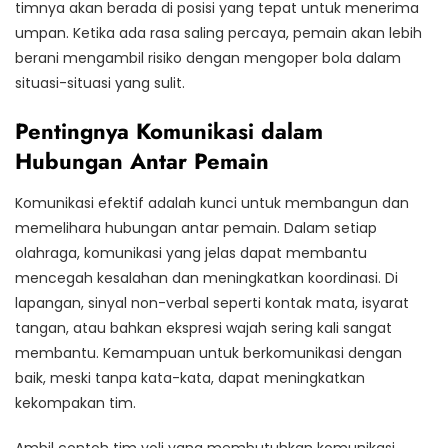
timnya akan berada di posisi yang tepat untuk menerima
umpan. Ketika ada rasa saling percaya, pemain akan lebih
berani mengambil risiko dengan mengoper bola dalam
situasi-situasi yang sulit.
Pentingnya Komunikasi dalam
Hubungan Antar Pemain
Komunikasi efektif adalah kunci untuk membangun dan
memelihara hubungan antar pemain. Dalam setiap
olahraga, komunikasi yang jelas dapat membantu
mencegah kesalahan dan meningkatkan koordinasi. Di
lapangan, sinyal non-verbal seperti kontak mata, isyarat
tangan, atau bahkan ekspresi wajah sering kali sangat
membantu. Kemampuan untuk berkomunikasi dengan
baik, meski tanpa kata-kata, dapat meningkatkan
kekompakan tim.
Ambil contoh tim voli yang membutuhkan komunikasi