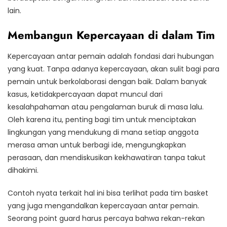
lain.
Membangun Kepercayaan di dalam Tim
Kepercayaan antar pemain adalah fondasi dari hubungan
yang kuat. Tanpa adanya kepercayaan, akan sulit bagi para
pemain untuk berkolaborasi dengan baik. Dalam banyak
kasus, ketidakpercayaan dapat muncul dari
kesalahpahaman atau pengalaman buruk di masa lalu.
Oleh karena itu, penting bagi tim untuk menciptakan
lingkungan yang mendukung di mana setiap anggota
merasa aman untuk berbagi ide, mengungkapkan
perasaan, dan mendiskusikan kekhawatiran tanpa takut
dihakimi.
Contoh nyata terkait hal ini bisa terlihat pada tim basket
yang juga mengandalkan kepercayaan antar pemain.
Seorang point guard harus percaya bahwa rekan-rekan