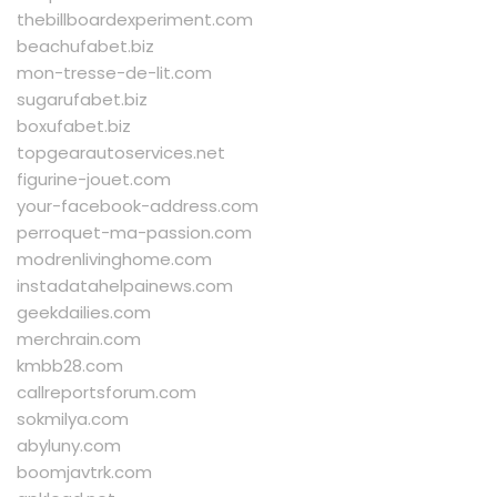
thebillboardexperiment.com
beachufabet.biz
mon-tresse-de-lit.com
sugarufabet.biz
boxufabet.biz
topgearautoservices.net
figurine-jouet.com
your-facebook-address.com
perroquet-ma-passion.com
modrenlivinghome.com
instadatahelpainews.com
geekdailies.com
merchrain.com
kmbb28.com
callreportsforum.com
sokmilya.com
abyluny.com
boomjavtrk.com