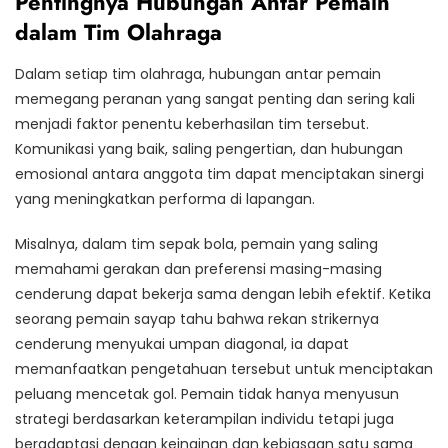
Pentingnya Hubungan Antar Pemain
dalam Tim Olahraga
Dalam setiap tim olahraga, hubungan antar pemain
memegang peranan yang sangat penting dan sering kali
menjadi faktor penentu keberhasilan tim tersebut.
Komunikasi yang baik, saling pengertian, dan hubungan
emosional antara anggota tim dapat menciptakan sinergi
yang meningkatkan performa di lapangan.
Misalnya, dalam tim sepak bola, pemain yang saling
memahami gerakan dan preferensi masing-masing
cenderung dapat bekerja sama dengan lebih efektif. Ketika
seorang pemain sayap tahu bahwa rekan strikernya
cenderung menyukai umpan diagonal, ia dapat
memanfaatkan pengetahuan tersebut untuk menciptakan
peluang mencetak gol. Pemain tidak hanya menyusun
strategi berdasarkan keterampilan individu tetapi juga
beradaptasi dengan keinginan dan kebiasaan satu sama