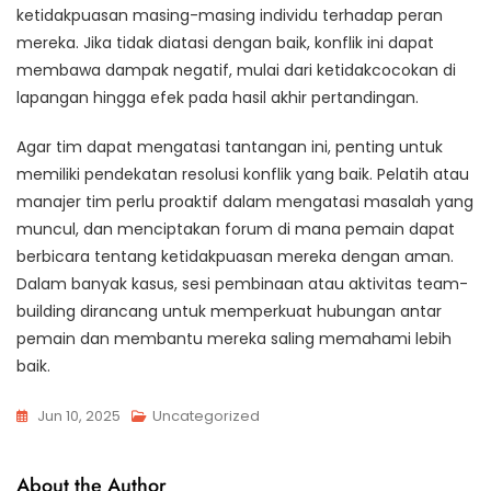
ketidakpuasan masing-masing individu terhadap peran
mereka. Jika tidak diatasi dengan baik, konflik ini dapat
membawa dampak negatif, mulai dari ketidakcocokan di
lapangan hingga efek pada hasil akhir pertandingan.
Agar tim dapat mengatasi tantangan ini, penting untuk
memiliki pendekatan resolusi konflik yang baik. Pelatih atau
manajer tim perlu proaktif dalam mengatasi masalah yang
muncul, dan menciptakan forum di mana pemain dapat
berbicara tentang ketidakpuasan mereka dengan aman.
Dalam banyak kasus, sesi pembinaan atau aktivitas team-
building dirancang untuk memperkuat hubungan antar
pemain dan membantu mereka saling memahami lebih
baik.
Jun 10, 2025
Uncategorized
About the Author