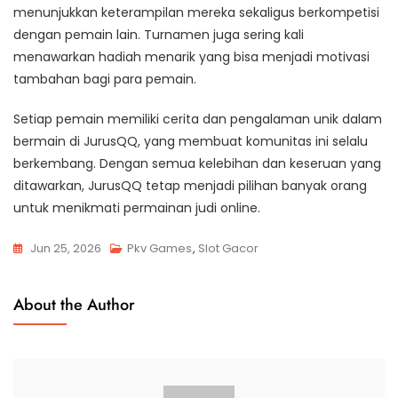
menunjukkan keterampilan mereka sekaligus berkompetisi
dengan pemain lain. Turnamen juga sering kali
menawarkan hadiah menarik yang bisa menjadi motivasi
tambahan bagi para pemain.
Setiap pemain memiliki cerita dan pengalaman unik dalam
bermain di JurusQQ, yang membuat komunitas ini selalu
berkembang. Dengan semua kelebihan dan keseruan yang
ditawarkan, JurusQQ tetap menjadi pilihan banyak orang
untuk menikmati permainan judi online.
Jun 25, 2026
Pkv Games
,
Slot Gacor
About the Author