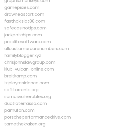
graphicmonkeys.com
gamepixies.com
drawneastart.com
fasthokislot88.com
safecasinotips.com
jackpotchips.com
proelitesoftware.com
allcustomercarenumbers.com
familyblogger.xyz
chrisjohnslawgroup.com
klub-vulcan-online.com
breitkamp.com
tripleyresidence.com
softtorrents.org
somosvulnerables.org
duatloterrassa.com
pamufon.com
porscheperformancedrive.com
tamethekraken.org