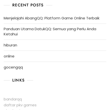
RECENT POSTS
Menjelajahi AbangQQ: Platform Game Online Terbaik
Panduan Utama DatukQQ: Semua yang Perlu Anda
Ketahui
hiburan
online
gocengqq
LINKS
bandarqq
daftar pkv games