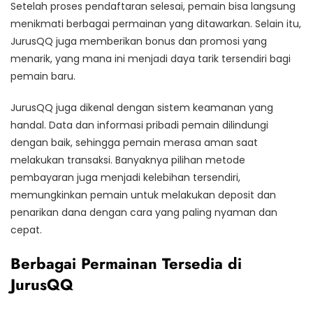
Setelah proses pendaftaran selesai, pemain bisa langsung
menikmati berbagai permainan yang ditawarkan. Selain itu,
JurusQQ juga memberikan bonus dan promosi yang
menarik, yang mana ini menjadi daya tarik tersendiri bagi
pemain baru.
JurusQQ juga dikenal dengan sistem keamanan yang
handal. Data dan informasi pribadi pemain dilindungi
dengan baik, sehingga pemain merasa aman saat
melakukan transaksi. Banyaknya pilihan metode
pembayaran juga menjadi kelebihan tersendiri,
memungkinkan pemain untuk melakukan deposit dan
penarikan dana dengan cara yang paling nyaman dan
cepat.
Berbagai Permainan Tersedia di
JurusQQ