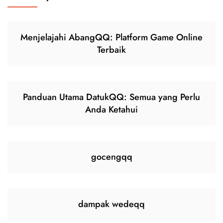
Menjelajahi AbangQQ: Platform Game Online
Terbaik
Panduan Utama DatukQQ: Semua yang Perlu
Anda Ketahui
gocengqq
dampak wedeqq