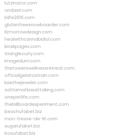
lutzinator.com
ondasrl.com
blife2016.com
glutenfreesnowboarder.com
lizmorrowdesign.com
healwithcannabidiol.com
kioskpages.com
trianglecurry.com
imagedum.com
thetowerswellnessretreat.com
officialgelatostrain.com
kaethejeweler.com
sattamatkasattaking.com
onepetlife.com
thebillboardexperiment.com
beachufabet.biz
mon-tresse-de-lit.com
sugarufabet.biz
boxufabet.biz