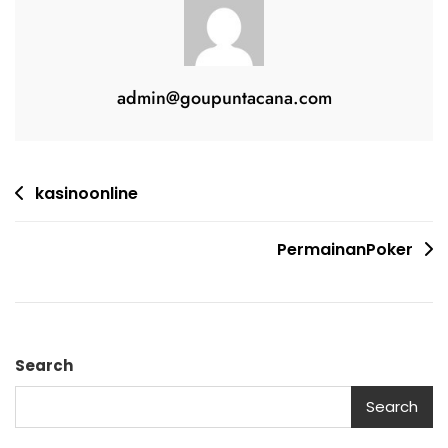
admin@goupuntacana.com
Post
kasinoonline
navigation
PermainanPoker
Search
Search