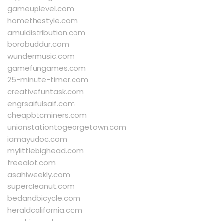
gameuplevel.com
homethestyle.com
amuldistribution.com
borobuddur.com
wundermusic.com
gamefungames.com
25-minute-timer.com
creativefuntask.com
engrsaifulsaif.com
cheapbtcminers.com
unionstationtogeorgetown.com
iamayudoc.com
mylittlebighead.com
freealot.com
asahiweekly.com
supercleanut.com
bedandbicycle.com
heraldcalifornia.com