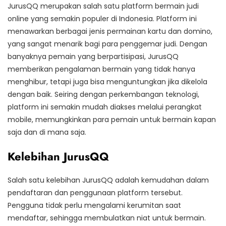
JurusQQ merupakan salah satu platform bermain judi
online yang semakin populer di Indonesia. Platform ini
menawarkan berbagai jenis permainan kartu dan domino,
yang sangat menarik bagi para penggemar judi. Dengan
banyaknya pemain yang berpartisipasi, JurusQQ
memberikan pengalaman bermain yang tidak hanya
menghibur, tetapi juga bisa menguntungkan jika dikelola
dengan baik. Seiring dengan perkembangan teknologi,
platform ini semakin mudah diakses melalui perangkat
mobile, memungkinkan para pemain untuk bermain kapan
saja dan di mana saja.
Kelebihan JurusQQ
Salah satu kelebihan JurusQQ adalah kemudahan dalam
pendaftaran dan penggunaan platform tersebut.
Pengguna tidak perlu mengalami kerumitan saat
mendaftar, sehingga membulatkan niat untuk bermain.