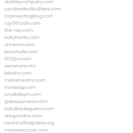
statkeycompany.com
carolinadeckbuilders.com
topinvestingblog.com
top50tools.com
the-rep.com
saltyfranks.com
annerani.com
jazzatude.com
0022pa.com
zeroshare.info
bilesinc.com
milaretreatnz.com
modaagi.com
smallvilleph.com
galiciasuroeste.info
batallasdeguerra.com
dregstudios.com
neatstuffhelpskids.org
moraessoccer.com