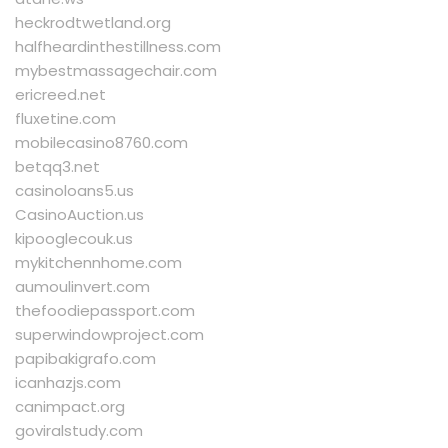
heckrodtwetland.org
halfheardinthestillness.com
mybestmassagechair.com
ericreed.net
fluxetine.com
mobilecasino8760.com
betqq3.net
casinoloans5.us
CasinoAuction.us
kipooglecouk.us
mykitchennhome.com
aumoulinvert.com
thefoodiepassport.com
superwindowproject.com
papibakigrafo.com
icanhazjs.com
canimpact.org
goviralstudy.com