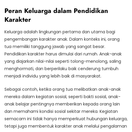
Peran Keluarga dalam Pendidikan
Karakter
Keluarga adalah lingkungan pertama dan utama bagi
pengembangan karakter anak. Dalam konteks ini, orang
tua memiliki tanggung jawab yang sangat besar.
Pendidikan karakter harus dimulai dari rumah. Anak-anak
yang diajarkan nilai-nilai seperti tolong-menolong, saling
menghormati, dan berperilaku baik cenderung tumbuh
menjadi individu yang lebih baik di masyarakat.
Sebagai contoh, ketika orang tua melibatkan anak-anak
mereka dalam kegiatan sosial, seperti bakti sosial, anak-
anak belajar pentingnya memberikan kepada orang lain
dan memahami kondisi sosial sekitar mereka. Kegiatan
semacam ini tidak hanya memperkuat hubungan keluarga,
tetapi juga membentuk karakter anak melalui pengalaman