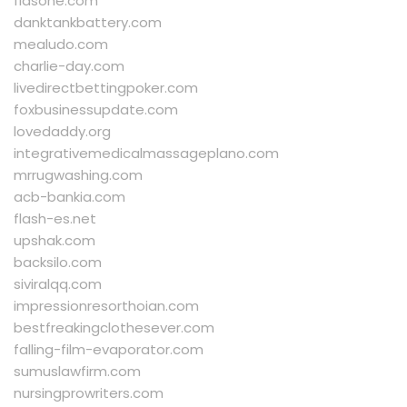
fiasone.com
danktankbattery.com
mealudo.com
charlie-day.com
livedirectbettingpoker.com
foxbusinessupdate.com
lovedaddy.org
integrativemedicalmassageplano.com
mrrugwashing.com
acb-bankia.com
flash-es.net
upshak.com
backsilo.com
siviralqq.com
impressionresorthoian.com
bestfreakingclothesever.com
falling-film-evaporator.com
sumuslawfirm.com
nursingprowriters.com