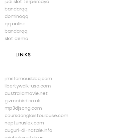
judi slot terpercaya
bandarqq
dominoqq
qq online
bandarqq
slot demo
LINKS
jimsfamousbbq.com
libertywalk-usa.com
australiamovie.net
gizmobird.co.uk
mp3djsong.com
coursdanglaistoulouse.com
neptunuslex.com
auguri-di-natale.info
michelewatch.us