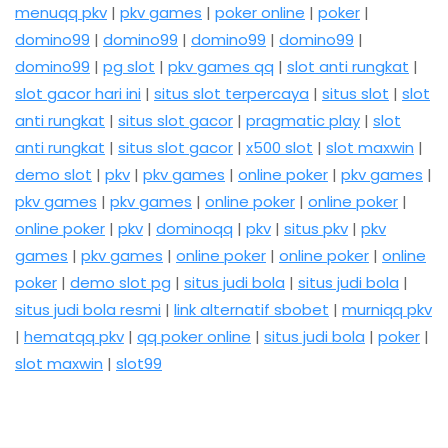
menuqq pkv
|
pkv games
|
poker online
|
poker
|
domino99
|
domino99
|
domino99
|
domino99
|
domino99
|
pg slot
|
pkv games qq
|
slot anti rungkat
|
slot gacor hari ini
|
situs slot terpercaya
|
situs slot
|
slot
anti rungkat
|
situs slot gacor
|
pragmatic play
|
slot
anti rungkat
|
situs slot gacor
|
x500 slot
|
slot maxwin
|
demo slot
|
pkv
|
pkv games
|
online poker
|
pkv games
|
pkv games
|
pkv games
|
online poker
|
online poker
|
online poker
|
pkv
|
dominoqq
|
pkv
|
situs pkv
|
pkv
games
|
pkv games
|
online poker
|
online poker
|
online
poker
|
demo slot pg
|
situs judi bola
|
situs judi bola
|
situs judi bola resmi
|
link alternatif sbobet
|
murniqq pkv
|
hematqq pkv
|
qq poker online
|
situs judi bola
|
poker
|
slot maxwin
|
slot99