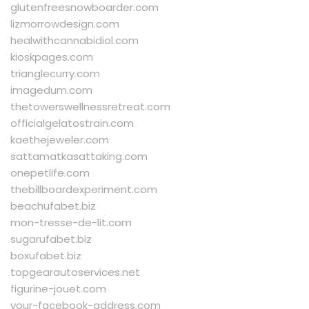
glutenfreesnowboarder.com
lizmorrowdesign.com
healwithcannabidiol.com
kioskpages.com
trianglecurry.com
imagedum.com
thetowerswellnessretreat.com
officialgelatostrain.com
kaethejeweler.com
sattamatkasattaking.com
onepetlife.com
thebillboardexperiment.com
beachufabet.biz
mon-tresse-de-lit.com
sugarufabet.biz
boxufabet.biz
topgearautoservices.net
figurine-jouet.com
your-facebook-address.com