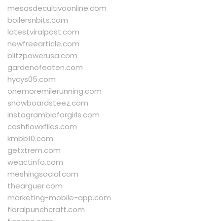
mesasdecultivoonline.com
boilersnbits.com
latestviralpost.com
newfreearticle.com
blitzpowerusa.com
gardenofeaten.com
hycys05.com
onemoremilerunning.com
snowboardsteez.com
instagrambioforgirls.com
cashflowxfiles.com
kmbb10.com
getxtrem.com
weactinfo.com
meshingsocial.com
thearguer.com
marketing-mobile-app.com
floralpunchcraft.com