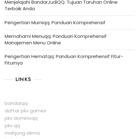
Menjelajahi BandarJudiQQ: Tujuan Taruhan Online
Terbaik Anda
Pengertian Murniqq: Panduan Komprehensif
Memahami Menuqq: Panduan Komprehensif
Manajemen Menu Online
Pengertian Hematqq: Panduan Komprehensif Fitur-
Fiturnya
LINKS
bandarqq
daftar pkv games
pkv dominoqq
pkv qq
mahjong demo