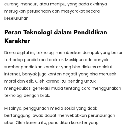
curang, mencuri, atau menipu, yang pada akhirnya
merugikan perusahaan dan masyarakat secara
keseluruhan.
Peran Teknologi dalam Pendidikan
Karakter
Di era digital ini, teknologi memberikan dampak yang besar
terhadap pendidikan karakter. Meskipun ada banyak
sumber pendidikan karakter yang bisa diakses melalui
internet, banyak juga konten negatif yang bisa merusak
moral dan etik. Oleh karena itu, penting untuk
mengedukasi generasi muda tentang cara menggunakan
teknologi dengan bijak.
Misalnya, penggunaan media sosial yang tidak
bertanggung jawab dapat menyebabkan perundungan
siber. Oleh karena itu, pendidikan karakter yang