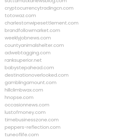
sattamatkanewsblog.com
cryptocurrencytradingcn.com
totowaz.com
charlestonwipesettlement.com
brandfollowmarket.com
weeklyjobnews.com
countyanimalshelter.com
adwebtagging.com
ranksuperior.net
babystepahead.com
destinationoverlooked.com
gamblingamount.com
hillclimbwax.com
hnopse.com
occasionnews.com
lustofmoney.com
timebusinesszone.com
peppers-reflection.com
tuneoflife.com