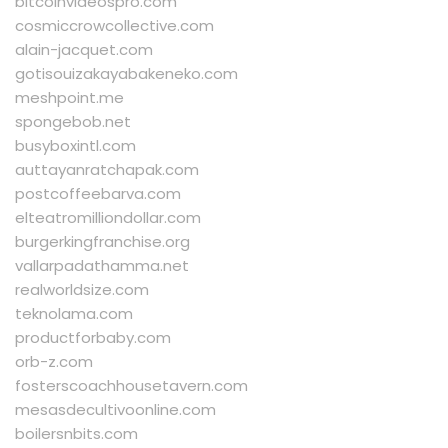
bitcoinvideospro.com
cosmiccrowcollective.com
alain-jacquet.com
gotisouizakayabakeneko.com
meshpoint.me
spongebob.net
busyboxintl.com
auttayanratchapak.com
postcoffeebarva.com
elteatromilliondollar.com
burgerkingfranchise.org
vallarpadathamma.net
realworldsize.com
teknolama.com
productforbaby.com
orb-z.com
fosterscoachhousetavern.com
mesasdecultivoonline.com
boilersnbits.com