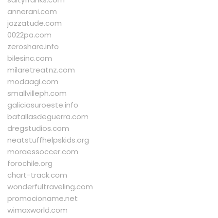
annerani.com
jazzatude.com
0022pa.com
zeroshare.info
bilesinc.com
milaretreatnz.com
modaagi.com
smallvilleph.com
galiciasuroeste.info
batallasdeguerra.com
dregstudios.com
neatstuffhelpskids.org
moraessoccer.com
forochile.org
chart-track.com
wonderfultraveling.com
promocioname.net
wimaxworld.com