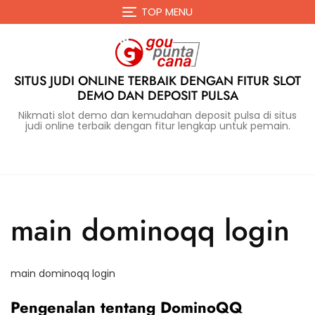
Skip
TOP MENU
to
content
SITUS JUDI ONLINE TERBAIK DENGAN FITUR SLOT
DEMO DAN DEPOSIT PULSA
Nikmati slot demo dan kemudahan deposit pulsa di situs
judi online terbaik dengan fitur lengkap untuk pemain.
main dominoqq login
main dominoqq login
Pengenalan tentang DominoQQ