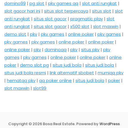
domino99
|
pg slot
|
pkv games qq
|
slot anti rungkat
|
slot gacor hari ini
|
situs slot terpercaya
|
situs slot
|
slot
anti rungkat
|
situs slot gacor
|
pragmatic play
|
slot
anti rungkat
|
situs slot gacor
|
x500 slot
|
slot maxwin
|
demo slot
|
pkv
|
pkv games
|
online poker
|
pkv games
|
pkv games
|
pkv games
|
online poker
|
online poker
|
online poker
|
pkv
|
dominoqq
|
pkv
|
situs pkv
|
pkv
games
|
pkv games
|
online poker
|
online poker
|
online
poker
|
demo slot pg
|
situs judi bola
|
situs judi bola
|
situs judi bola resmi
|
link alternatif sbobet
|
murniqq pkv
|
hematqq pkv
|
qq poker online
|
situs judi bola
|
poker
|
slot maxwin
|
slot99
Copyright © 2026 Bosa Real Estate. Powered by
WordPress