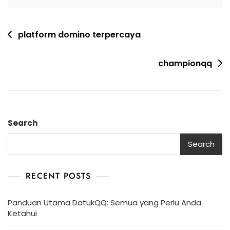
Post
platform domino terpercaya
navigation
championqq
Search
Search
RECENT POSTS
Panduan Utama DatukQQ: Semua yang Perlu Anda
Ketahui