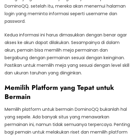
DominoQQ. setelah itu, mereka akan menemui halaman
login yang meminta informasi seperti username dan
password.
Kedua informasi ini harus dimasukkan dengan benar agar
akses ke akun dapat dilakukan. Sesampainya di dalam
akun, pemain bisa memilih meja permainan dan
bergabung dengan permainan sesuai dengan keinginan.
Pastikan untuk memilih meja yang sesuai dengan level skill
dan ukuran taruhan yang diinginkan.
Memilih Platform yang Tepat untuk
Bermain
Memilih platform untuk bermain DominoQQ bukanlah hal
yang sepele. Ada banyak situs yang menawarkan
permainan ini, namun tidak semuanya terpercaya. Penting
bagi pemain untuk melakukan riset dan memilih platform