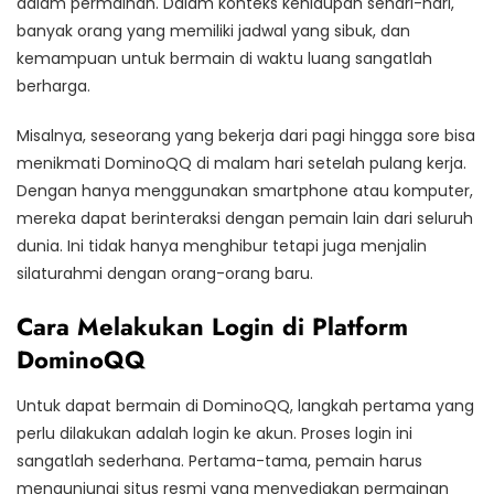
dalam permainan. Dalam konteks kehidupan sehari-hari,
banyak orang yang memiliki jadwal yang sibuk, dan
kemampuan untuk bermain di waktu luang sangatlah
berharga.
Misalnya, seseorang yang bekerja dari pagi hingga sore bisa
menikmati DominoQQ di malam hari setelah pulang kerja.
Dengan hanya menggunakan smartphone atau komputer,
mereka dapat berinteraksi dengan pemain lain dari seluruh
dunia. Ini tidak hanya menghibur tetapi juga menjalin
silaturahmi dengan orang-orang baru.
Cara Melakukan Login di Platform
DominoQQ
Untuk dapat bermain di DominoQQ, langkah pertama yang
perlu dilakukan adalah login ke akun. Proses login ini
sangatlah sederhana. Pertama-tama, pemain harus
mengunjungi situs resmi yang menyediakan permainan