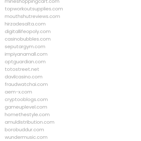
mineshoppingcart.com
topworkoutsupplies.com
mouthshutreviews.com
hirzadesalta.com
digitallifeopoly.com
casinobubbles.com
seputargym.com
impiyanamall.com
optguardian.com
totostreet.net
davilcasino.com
fraudwatchai.com
aem-x.com
cryptooblogs.com
gameuplevel.com
homethestyle.com
amuldistribution.com
borobuddur.com
wundermusic.com