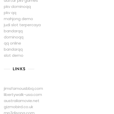
daftar pkv games
pkv dominoqq
pkv qq
mahjong demo
judi slot terpercaya
bandarqq
dominoqq
qq online
bandarqq
slot demo
LINKS
jimsfamousbbq.com
libertywalk-usa.com
australiamovie.net
gizmobird.co.uk
mp3djsong.com