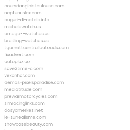
coursdanglaistoulouse.com
neptunuslex.com
auguri-di-natale.info
michelewatch.us
omega--watches.us
breitling-watches.us
tgarnettcentrallautoads.com
fixadvert.com
autopluz.co
save3time-c.com
vexonhcf.com
demos-pixelsparadise.com
mediatitude.com
prewarmotorcycles.com
simracinglinks.com
dosyamerkezi.net
le-surrealisme.com
showcasebeauty.com