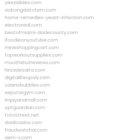
yeezislides.com
aobongdatotem.com
home-remedies-yeast-infection.com
electroreal.com
bestofmiami-dadecounty.com
ifoodieonyoutube.com
mineshoppingcart.com
topworkoutsupplies.com
mouthshutreviews.com
hirzadesalta.com
digitallifeopoly.com
casinobubbles.com
seputargym.com
impiyanamall.com
optguardian.com
totostreet.net
davilcasino.com
fraudwatchai.com
aem-x.com