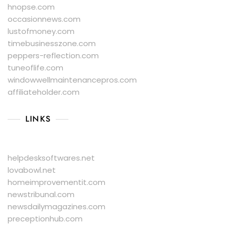
hnopse.com
occasionnews.com
lustofmoney.com
timebusinesszone.com
peppers-reflection.com
tuneoflife.com
windowwellmaintenancepros.com
affiliateholder.com
LINKS
helpdesksoftwares.net
lovabowl.net
homeimprovementit.com
newstribunal.com
newsdailymagazines.com
preceptionhub.com