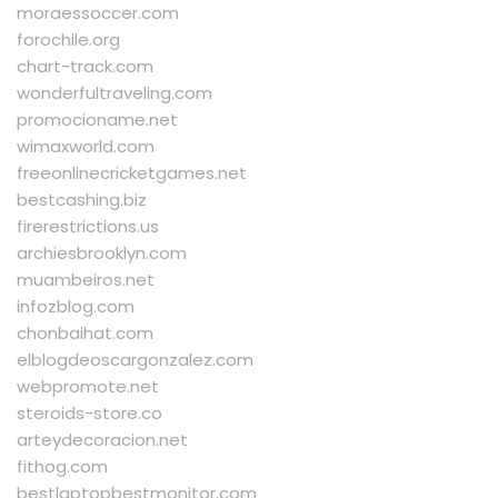
moraessoccer.com
forochile.org
chart-track.com
wonderfultraveling.com
promocioname.net
wimaxworld.com
freeonlinecricketgames.net
bestcashing.biz
firerestrictions.us
archiesbrooklyn.com
muambeiros.net
infozblog.com
chonbaihat.com
elblogdeoscargonzalez.com
webpromote.net
steroids-store.co
arteydecoracion.net
fithog.com
bestlaptopbestmonitor.com