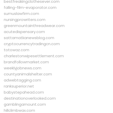
bestfreakingclothesever.com
falling-film-evaporator.com
sumuslawfirm.com
nursingprowriters.com
greenmountainthreadwear.com
acutedispensary.com
sattamatkanewsblog.com
cryptocurrencytradingcn.com
totowaz.com
charlestonwipesettlement.com
brandfollowmarket.com
weeklyjobnews.com
countyanimalshelter.com
adwebtagging.com
ranksuperior.net
babystepahead.com
destinationoverlooked.com
gamblingamount.com
hillclimbwax.com