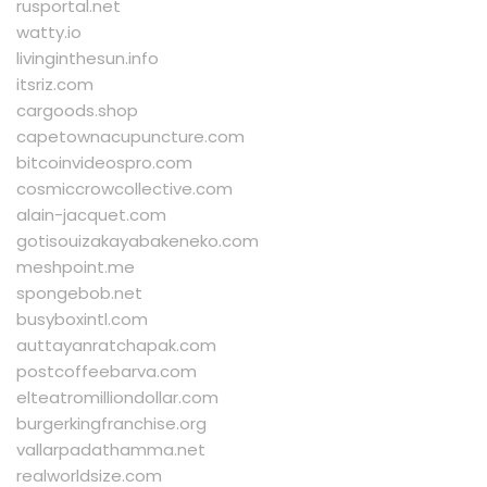
rusportal.net
watty.io
livinginthesun.info
itsriz.com
cargoods.shop
capetownacupuncture.com
bitcoinvideospro.com
cosmiccrowcollective.com
alain-jacquet.com
gotisouizakayabakeneko.com
meshpoint.me
spongebob.net
busyboxintl.com
auttayanratchapak.com
postcoffeebarva.com
elteatromilliondollar.com
burgerkingfranchise.org
vallarpadathamma.net
realworldsize.com