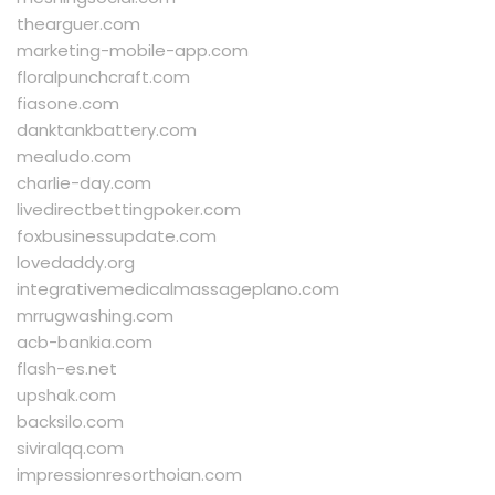
thearguer.com
marketing-mobile-app.com
floralpunchcraft.com
fiasone.com
danktankbattery.com
mealudo.com
charlie-day.com
livedirectbettingpoker.com
foxbusinessupdate.com
lovedaddy.org
integrativemedicalmassageplano.com
mrrugwashing.com
acb-bankia.com
flash-es.net
upshak.com
backsilo.com
siviralqq.com
impressionresorthoian.com