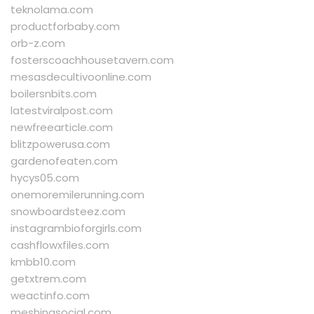
teknolama.com
productforbaby.com
orb-z.com
fosterscoachhousetavern.com
mesasdecultivoonline.com
boilersnbits.com
latestviralpost.com
newfreearticle.com
blitzpowerusa.com
gardenofeaten.com
hycys05.com
onemoremilerunning.com
snowboardsteez.com
instagrambioforgirls.com
cashflowxfiles.com
kmbb10.com
getxtrem.com
weactinfo.com
meshingsocial.com