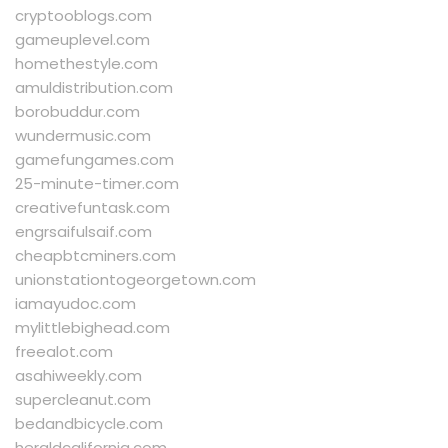
cryptooblogs.com
gameuplevel.com
homethestyle.com
amuldistribution.com
borobuddur.com
wundermusic.com
gamefungames.com
25-minute-timer.com
creativefuntask.com
engrsaifulsaif.com
cheapbtcminers.com
unionstationtogeorgetown.com
iamayudoc.com
mylittlebighead.com
freealot.com
asahiweekly.com
supercleanut.com
bedandbicycle.com
heraldcalifornia.com