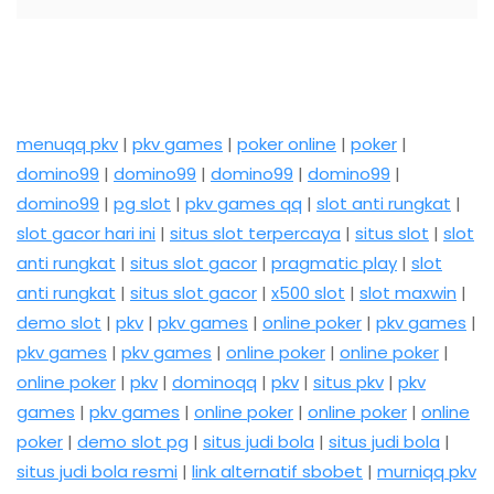
menuqq pkv
|
pkv games
|
poker online
|
poker
|
domino99
|
domino99
|
domino99
|
domino99
|
domino99
|
pg slot
|
pkv games qq
|
slot anti rungkat
|
slot gacor hari ini
|
situs slot terpercaya
|
situs slot
|
slot
anti rungkat
|
situs slot gacor
|
pragmatic play
|
slot
anti rungkat
|
situs slot gacor
|
x500 slot
|
slot maxwin
|
demo slot
|
pkv
|
pkv games
|
online poker
|
pkv games
|
pkv games
|
pkv games
|
online poker
|
online poker
|
online poker
|
pkv
|
dominoqq
|
pkv
|
situs pkv
|
pkv
games
|
pkv games
|
online poker
|
online poker
|
online
poker
|
demo slot pg
|
situs judi bola
|
situs judi bola
|
situs judi bola resmi
|
link alternatif sbobet
|
murniqq pkv