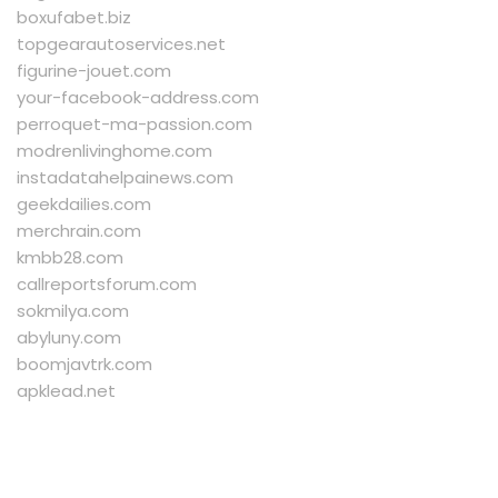
boxufabet.biz
topgearautoservices.net
figurine-jouet.com
your-facebook-address.com
perroquet-ma-passion.com
modrenlivinghome.com
instadatahelpainews.com
geekdailies.com
merchrain.com
kmbb28.com
callreportsforum.com
sokmilya.com
abyluny.com
boomjavtrk.com
apklead.net