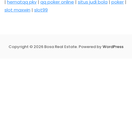
|
hematqq pkv
|
qq poker online
|
situs judi bola
|
poker
|
slot maxwin
|
slot99
Copyright © 2026 Bosa Real Estate. Powered by
WordPress