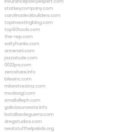
insurancepolicyexpert.com
statkeycompany.com
carolinadeckbuilders.com
topinvestingblog.com
top50tools.com
the-rep.com
saltyfranks.com
annerani.com
jazzatude.com
0022pa.com
zeroshare.info
bilesinc.com
milaretreatnz.com
modaagi.com
smallvilleph.com
galiciasuroeste.info
batallasdeguerra.com
dregstudios.com
neatstuffhelpskids.org