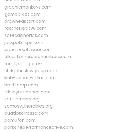
graphicmonkeys.com
gamepixies.com
drawneastart.com
fasthokislot88.com
safecasinotips.com
jackpotchips.com
proelitesoftware.com
allcustomercarenumbers.com
familyblogger.xyz
chrisjohnslawgroup.com
klub-vulcan-online.com
breitkamp.com
tripleyresidence.com
softtorrents.org
somosvulnerables.org
duatloterrassa.com
pamufon.com
porscheperformancedrive.com