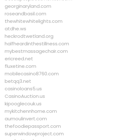
georginaryland.com
roseandbasil.com
thewhitewhitelights.com
atdhe.ws
heckrodtwetland.org
halfheardinthestillness.com
mybestmassagechair.com
ericreed.net
fluxetine.com
mobilecasino8760.com
betqq3.net
casinoloans5.us
CasinoAuction.us
kipooglecouk.us
mykitchennhome.com
aumoulinvert.com
thefoodiepassport.com
superwindowproject.com