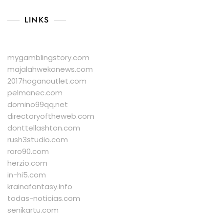
LINKS
mygamblingstory.com
majalahwekonews.com
2017hoganoutlet.com
pelmanec.com
domino99qq.net
directoryoftheweb.com
donttellashton.com
rush3studio.com
roro90.com
herzio.com
in-hi5.com
krainafantasy.info
todas-noticias.com
senikartu.com