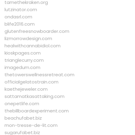
tamethekraken.org
lutzinator.com
ondasrl.com
blife2016.com
glutenfreesnowboarder.com
lizmorrowdesign.com
healwithcannabidiol.com
kioskpages.com
trianglecurry.com
imagedum.com
thetowerswellnessretreat.com
officialgelatostrain.com
kaethejeweler.com
sattamatkasattaking.com
onepetlife.com
thebillboardexperiment.com
beachufabet.biz
mon-tresse-de-lit.com
sugarufabet.biz