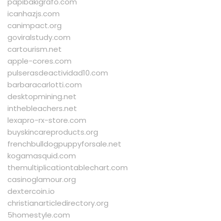
papibakigrafo.com
icanhazjs.com
canimpact.org
goviralstudy.com
cartourism.net
apple-cores.com
pulserasdeactividad10.com
barbaracarlotti.com
desktopmining.net
inthebleachers.net
lexapro-rx-store.com
buyskincareproducts.org
frenchbulldogpuppyforsale.net
kogamasquid.com
themultiplicationtablechart.com
casinoglamour.org
dextercoin.io
christianarticledirectory.org
5homestyle.com