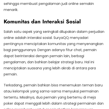
sehingga membuat pengalaman judi online semakin
menarik.
Komunitas dan Interaksi Sosial
Salah satu aspek yang seringkali dilupakan dalam perjudian
online adalah interaksi sosial. SuryaQQ menyadari
pentingnya menciptakan komunitas yang menyenangkan
bagi penggunanya. Dengan adanya fitur chat, pemain
dapat berinteraksi dengan pemain lain, berbagi
pengalaman, dan bahkan belajar strategi baru. Hal ini
menciptakan suasana yang lebih akrab di antara para
pemain.
Terkadang, pemain bahkan bisa menemukan teman baru
atau kelompok yang sama-sama menyukai permainan
tertentu. Misalnya, dua pemain yang bertemu di meja
poker dapat menggali lebih dalam strategi permainan dan