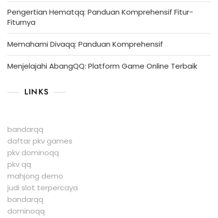
Pengertian Hematqq: Panduan Komprehensif Fitur-
Fiturnya
Memahami Divaqq: Panduan Komprehensif
Menjelajahi AbangQQ: Platform Game Online Terbaik
LINKS
bandarqq
daftar pkv games
pkv dominoqq
pkv qq
mahjong demo
judi slot terpercaya
bandarqq
dominoqq