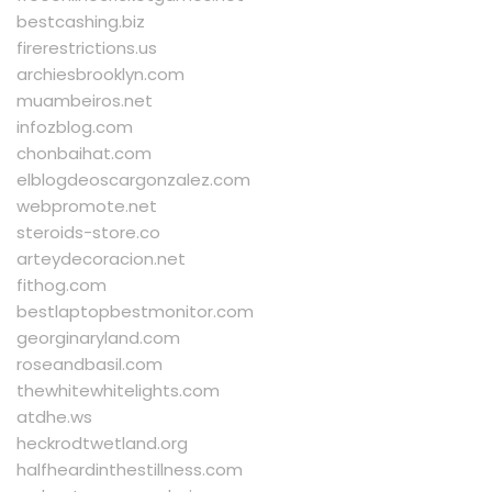
bestcashing.biz
firerestrictions.us
archiesbrooklyn.com
muambeiros.net
infozblog.com
chonbaihat.com
elblogdeoscargonzalez.com
webpromote.net
steroids-store.co
arteydecoracion.net
fithog.com
bestlaptopbestmonitor.com
georginaryland.com
roseandbasil.com
thewhitewhitelights.com
atdhe.ws
heckrodtwetland.org
halfheardinthestillness.com