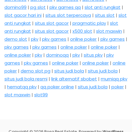
domino99
|
pg slot
|
pkv games qq
|
slot anti rungkat
|
slot gacor hari ini
|
situs slot terpercaya
|
situs slot
|
slot
anti rungkat
|
situs slot gacor
|
pragmatic play
|
slot
anti rungkat
|
situs slot gacor
|
x500 slot
|
slot maxwin
|
demo slot
|
pkv
|
pkv games
|
online poker
|
pkv games
|
pkv games
|
pkv games
|
online poker
|
online poker
|
online poker
|
pkv
|
dominoqq
|
pkv
|
situs pkv
|
pkv
games
|
pkv games
|
online poker
|
online poker
|
online
poker
|
demo slot pg
|
situs judi bola
|
situs judi bola
|
situs judi bola resmi
|
link alternatif sbobet
|
murniqq pkv
|
hematqq pkv
|
qq poker online
|
situs judi bola
|
poker
|
slot maxwin
|
slot99
Copyright © 2026 Bosa Real Estate. Powered by
WordPress