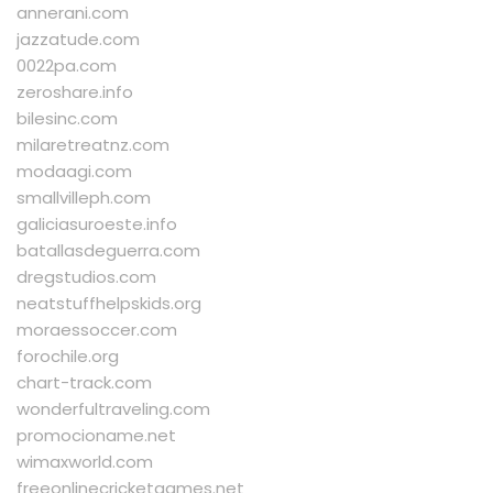
annerani.com
jazzatude.com
0022pa.com
zeroshare.info
bilesinc.com
milaretreatnz.com
modaagi.com
smallvilleph.com
galiciasuroeste.info
batallasdeguerra.com
dregstudios.com
neatstuffhelpskids.org
moraessoccer.com
forochile.org
chart-track.com
wonderfultraveling.com
promocioname.net
wimaxworld.com
freeonlinecricketgames.net