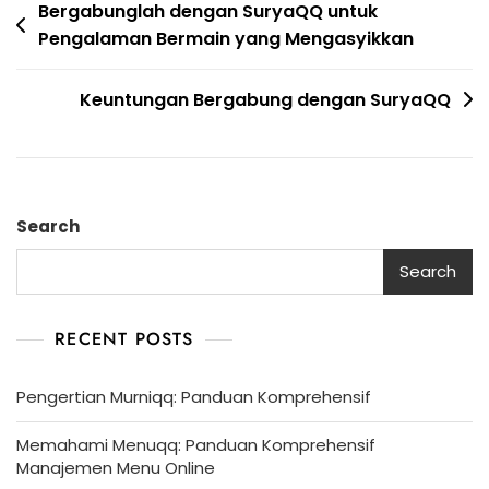
Post
Bergabunglah dengan SuryaQQ untuk
Pengalaman Bermain yang Mengasyikkan
navigation
Keuntungan Bergabung dengan SuryaQQ
Search
Search
RECENT POSTS
Pengertian Murniqq: Panduan Komprehensif
Memahami Menuqq: Panduan Komprehensif
Manajemen Menu Online