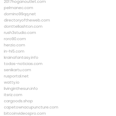
2017hoganoutlet.com
pelmanec.com
domino99qq.net
directoryoftheweb.com
donttellashton.com
rush3studio.com
roro90.com
herzio.com
in-hi5.com
krainafantasy.info
todas-noticias.com
senikartu.com
rusportal.net
watty.io
livinginthesun.info
itsriz.com
cargoods.shop
capetownacupuncture.com
bitcoinvideospro.com