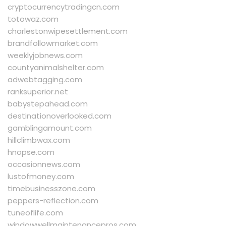
cryptocurrencytradingcn.com
totowaz.com
charlestonwipesettlement.com
brandfollowmarket.com
weeklyjobnews.com
countyanimalshelter.com
adwebtagging.com
ranksuperior.net
babystepahead.com
destinationoverlooked.com
gamblingamount.com
hillclimbwax.com
hnopse.com
occasionnews.com
lustofmoney.com
timebusinesszone.com
peppers-reflection.com
tuneoflife.com
windowwellmaintenancepros.com