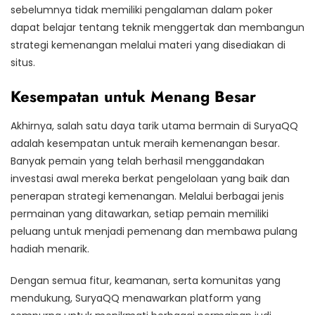
sebelumnya tidak memiliki pengalaman dalam poker
dapat belajar tentang teknik menggertak dan membangun
strategi kemenangan melalui materi yang disediakan di
situs.
Kesempatan untuk Menang Besar
Akhirnya, salah satu daya tarik utama bermain di SuryaQQ
adalah kesempatan untuk meraih kemenangan besar.
Banyak pemain yang telah berhasil menggandakan
investasi awal mereka berkat pengelolaan yang baik dan
penerapan strategi kemenangan. Melalui berbagai jenis
permainan yang ditawarkan, setiap pemain memiliki
peluang untuk menjadi pemenang dan membawa pulang
hadiah menarik.
Dengan semua fitur, keamanan, serta komunitas yang
mendukung, SuryaQQ menawarkan platform yang