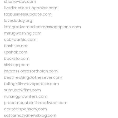
charlie-day.com
livedirectbettingpoker.com
foxbusinessupdate.com
lovedaddy.org
integrativemedicalmassageplano.com
mrrugwashing.com
acb-bankia.com
flash-es.net
upshak.com
backsilo.com
siviralqq.com
impressionresorthoian.com
bestfreakingclothesever.com
falling-film-evaporator.com
sumuslawfirm.com
nursingprowriters.com
greenmountainthreadwear.com
acutedispensary.com
sattamatkanewsblog.com