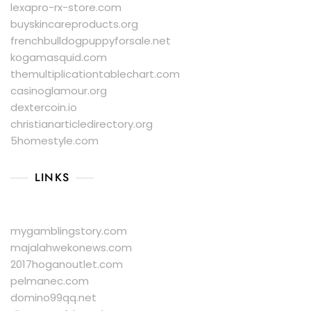
lexapro-rx-store.com
buyskincareproducts.org
frenchbulldogpuppyforsale.net
kogamasquid.com
themultiplicationtablechart.com
casinoglamour.org
dextercoin.io
christianarticledirectory.org
5homestyle.com
LINKS
mygamblingstory.com
majalahwekonews.com
2017hoganoutlet.com
pelmanec.com
domino99qq.net