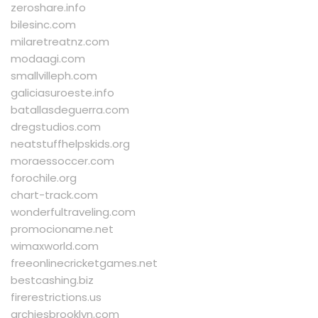
zeroshare.info
bilesinc.com
milaretreatnz.com
modaagi.com
smallvilleph.com
galiciasuroeste.info
batallasdeguerra.com
dregstudios.com
neatstuffhelpskids.org
moraessoccer.com
forochile.org
chart-track.com
wonderfultraveling.com
promocioname.net
wimaxworld.com
freeonlinecricketgames.net
bestcashing.biz
firerestrictions.us
archiesbrooklyn.com