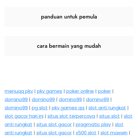
panduan untuk pemula
cara bermain yang mudah
menuqq pkv
|
pkv games
|
poker online
|
poker
|
domino99
|
domino99
|
domino99
|
domino99
|
domino99
|
pg slot
|
pkv games qq
|
slot anti rungkat
|
slot gacor hari ini
|
situs slot terpercaya
|
situs slot
|
slot
anti rungkat
|
situs slot gacor
|
pragmatic play
|
slot
anti rungkat
|
situs slot gacor
|
x500 slot
|
slot maxwin
|