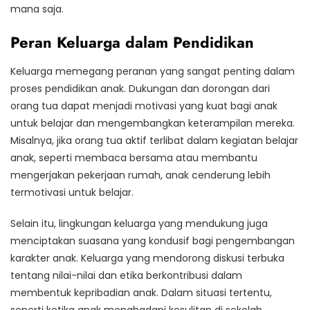
mana saja.
Peran Keluarga dalam Pendidikan
Keluarga memegang peranan yang sangat penting dalam
proses pendidikan anak. Dukungan dan dorongan dari
orang tua dapat menjadi motivasi yang kuat bagi anak
untuk belajar dan mengembangkan keterampilan mereka.
Misalnya, jika orang tua aktif terlibat dalam kegiatan belajar
anak, seperti membaca bersama atau membantu
mengerjakan pekerjaan rumah, anak cenderung lebih
termotivasi untuk belajar.
Selain itu, lingkungan keluarga yang mendukung juga
menciptakan suasana yang kondusif bagi pengembangan
karakter anak. Keluarga yang mendorong diskusi terbuka
tentang nilai-nilai dan etika berkontribusi dalam
membentuk kepribadian anak. Dalam situasi tertentu,
seperti ketika anak menghadapi kesulitan di sekolah,