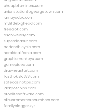
cheapbtcminers.com
unionstationtogeorgetown.com
iamayudoc.com
mylittlebighead.com
freealot.com
asahiweekly.com
supercleanut.com
bedandbicycle.com
heraldcalifornia.com
graphicmonkeys.com
gamepixies.com
drawneastart.com
fasthokislot88.com
safecasinotips.com
jackpotchips.com
proelitesoftware.com
allcustomercarenumbers.com
familyblogger.xyz