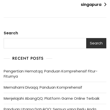
singapura
Search
Search
RECENT POSTS
Pengertian Hematqq: Panduan Komprehensif Fitur-
Fiturnya
Memahami Divaqq: Panduan Komprehensif
Menjelajahi AbangQQ: Platform Game Online Terbaik
Panduan Utama DatukQQ: Semua yang Perlu Anda