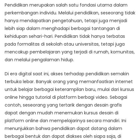
Pendidikan merupakan salah satu fondasi utama dalam
perkembangan individu. Melalui pendidikan, seseorang tidak
hanya mendapatkan pengetahuan, tetapi juga menjadi
lebih siap dalam menghadapi berbagai tantangan di
kehidupan sehari-hari. Pendidikan tidak hanya terbatas
pada formalitas di sekolah atau universitas, tetapi juga
mencakup pembelajaran yang terjadi di rumah, komunitas,
dan melalui pengalaman hidup.
Di era digital saat ini, akses terhadap pendidikan semakin
terbuka lebar. Banyak orang yang memanfaatkan internet
untuk belajar berbagai keterampilan baru, mulai dari kursus
online hingga tutorial di platform berbagi video. Sebagai
contoh, seseorang yang tertarik dengan desain grafis
dapat dengan mudah menemukan kursus desain di
platform online dan mempelajarinya secara mandiri. Ini
menunjukkan bahwa pendidikan dapat datang dalam
berbagai bentuk dan dapat diakses oleh siapa saja, di