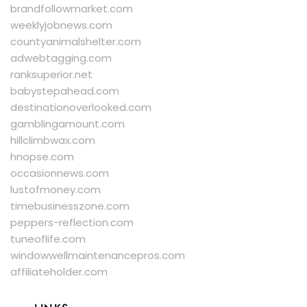
brandfollowmarket.com
weeklyjobnews.com
countyanimalshelter.com
adwebtagging.com
ranksuperior.net
babystepahead.com
destinationoverlooked.com
gamblingamount.com
hillclimbwax.com
hnopse.com
occasionnews.com
lustofmoney.com
timebusinesszone.com
peppers-reflection.com
tuneoflife.com
windowwellmaintenancepros.com
affiliateholder.com