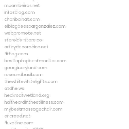
muambeiros.net
infozblog.com
chonbaihat.com
elblogdeoscargonzalez.com
webpromote.net
steroids-store.co
arteydecoracion.net
fithog.com
bestlaptopbestmonitor.com
georginaryland.com
roseandbasil.com
thewhitewhitelights.com
atdhe.ws
heckrodtwetland.org
halfheardinthestillness.com
mybestmassagechair.com
ericreed.net
fluxetine.com