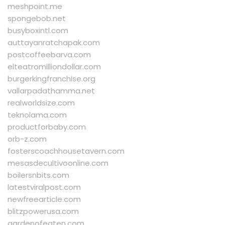
meshpoint.me
spongebob.net
busyboxintl.com
auttayanratchapak.com
postcoffeebarva.com
elteatromilliondollar.com
burgerkingfranchise.org
vallarpadathamma.net
realworldsize.com
teknolama.com
productforbaby.com
orb-z.com
fosterscoachhousetavern.com
mesasdecultivoonline.com
boilersnbits.com
latestviralpost.com
newfreearticle.com
blitzpowerusa.com
gardenofeaten.com