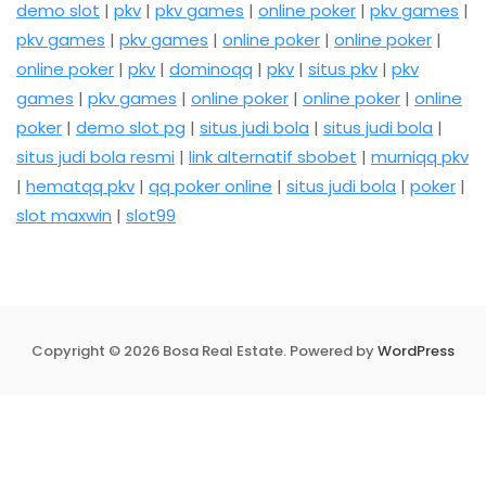
demo slot
|
pkv
|
pkv games
|
online poker
|
pkv games
|
pkv games
|
pkv games
|
online poker
|
online poker
|
online poker
|
pkv
|
dominoqq
|
pkv
|
situs pkv
|
pkv
games
|
pkv games
|
online poker
|
online poker
|
online
poker
|
demo slot pg
|
situs judi bola
|
situs judi bola
|
situs judi bola resmi
|
link alternatif sbobet
|
murniqq pkv
|
hematqq pkv
|
qq poker online
|
situs judi bola
|
poker
|
slot maxwin
|
slot99
Copyright © 2026 Bosa Real Estate. Powered by
WordPress