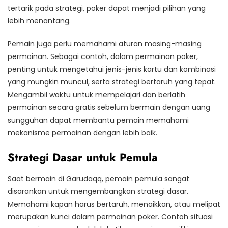
tertarik pada strategi, poker dapat menjadi pilihan yang
lebih menantang.
Pemain juga perlu memahami aturan masing-masing
permainan. Sebagai contoh, dalam permainan poker,
penting untuk mengetahui jenis-jenis kartu dan kombinasi
yang mungkin muncul, serta strategi bertaruh yang tepat.
Mengambil waktu untuk mempelajari dan berlatih
permainan secara gratis sebelum bermain dengan uang
sungguhan dapat membantu pemain memahami
mekanisme permainan dengan lebih baik.
Strategi Dasar untuk Pemula
Saat bermain di Garudaqq, pemain pemula sangat
disarankan untuk mengembangkan strategi dasar.
Memahami kapan harus bertaruh, menaikkan, atau melipat
merupakan kunci dalam permainan poker. Contoh situasi