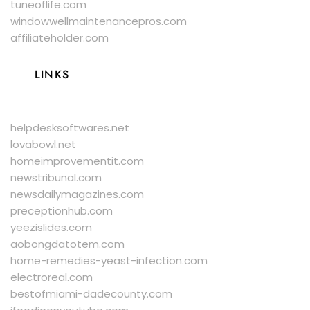
tuneoflife.com
windowwellmaintenancepros.com
affiliateholder.com
LINKS
helpdesksoftwares.net
lovabowl.net
homeimprovementit.com
newstribunal.com
newsdailymagazines.com
preceptionhub.com
yeezislides.com
aobongdatotem.com
home-remedies-yeast-infection.com
electroreal.com
bestofmiami-dadecounty.com