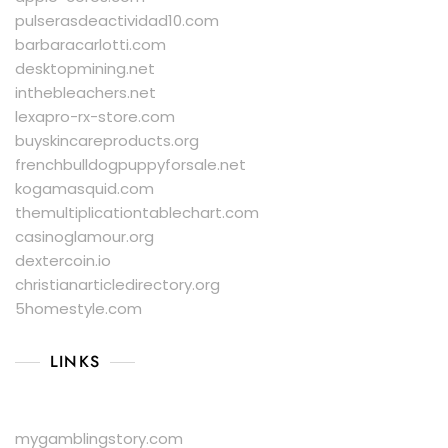
pulserasdeactividad10.com
barbaracarlotti.com
desktopmining.net
inthebleachers.net
lexapro-rx-store.com
buyskincareproducts.org
frenchbulldogpuppyforsale.net
kogamasquid.com
themultiplicationtablechart.com
casinoglamour.org
dextercoin.io
christianarticledirectory.org
5homestyle.com
LINKS
mygamblingstory.com