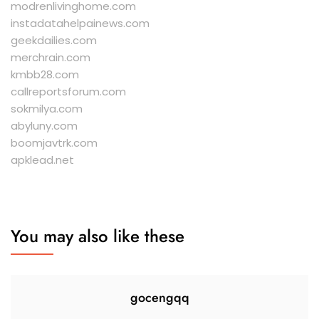
modrenlivinghome.com
instadatahelpainews.com
geekdailies.com
merchrain.com
kmbb28.com
callreportsforum.com
sokmilya.com
abyluny.com
boomjavtrk.com
apklead.net
You may also like these
gocengqq