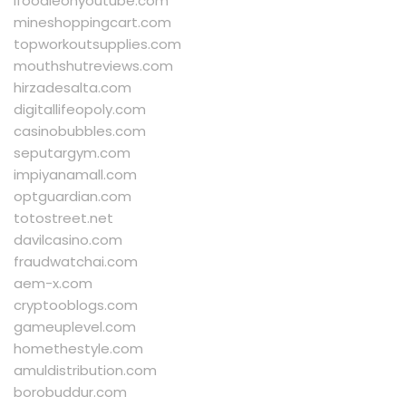
ifoodieonyoutube.com
mineshoppingcart.com
topworkoutsupplies.com
mouthshutreviews.com
hirzadesalta.com
digitallifeopoly.com
casinobubbles.com
seputargym.com
impiyanamall.com
optguardian.com
totostreet.net
davilcasino.com
fraudwatchai.com
aem-x.com
cryptooblogs.com
gameuplevel.com
homethestyle.com
amuldistribution.com
borobuddur.com