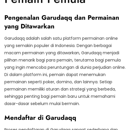
Pengenalan Garudaqq dan Permainan
yang Ditawarkan
Garudaqq adalah salah satu platform permainan online
yang semakin populer di Indonesia. Dengan berbagai
macam permainan yang ditawarkan, Garudaqq menjadi
pilihan menarik bagi para pemain, terutama bagi pemula
yang ingin mencoba peruntungan di dunia perjudian online.
Di dalam platform ini, pemain dapat menemukan
permainan seperti poker, domino, dan lainnya. Setiap
permainan memiliki aturan dan strategi yang berbeda,
sehingga penting bagi pemain baru untuk memahami
dasar-dasar sebelum mulai bermain.
Mendaftar di Garudaqq
Proses pendaftaran di Garudaqq sangat sederhana dan