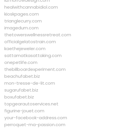
lizmorrowdesign.com
healwithcannabidiol.com
kioskpages.com
trianglecurry.com
imagedum.com
thetowerswellnessretreat.com
officialgelatostrain.com
kaethejeweler.com
sattamatkasattaking.com
onepetlife.com
thebillboardexperiment.com
beachufabet.biz
mon-tresse-de-lit.com
sugarufabet.biz
boxufabet.biz
topgearautoservices.net
figurine-jouet.com
your-facebook-address.com
perroquet-ma-passion.com