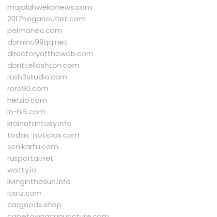
majalahwekonews.com
2017hoganoutlet.com
pelmanec.com
domino99qq.net
directoryoftheweb.com
donttellashton.com
rush3studio.com
roro90.com
herzio.com
in-hi5.com
krainafantasy.info
todas-noticias.com
senikartu.com
rusportal.net
watty.io
livinginthesun.info
itsriz.com
cargoods.shop
capetownacupuncture.com