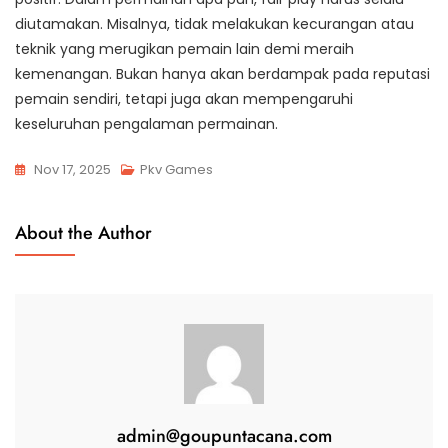
diutamakan. Misalnya, tidak melakukan kecurangan atau
teknik yang merugikan pemain lain demi meraih
kemenangan. Bukan hanya akan berdampak pada reputasi
pemain sendiri, tetapi juga akan mempengaruhi
keseluruhan pengalaman permainan.
Nov 17, 2025
Pkv Games
About the Author
admin@goupuntacana.com