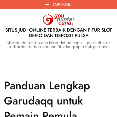
Skip
TOP MENU
to
content
SITUS JUDI ONLINE TERBAIK DENGAN FITUR SLOT
DEMO DAN DEPOSIT PULSA
Nikmati slot demo dan kemudahan deposit pulsa di situs
judi online terbaik dengan fitur lengkap untuk pemain.
Panduan Lengkap
Garudaqq untuk
Pemain Pemula