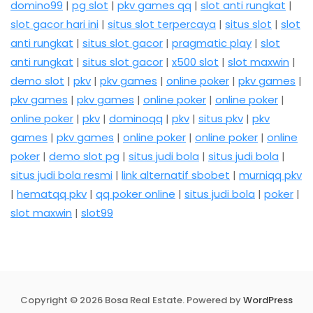
domino99
|
pg slot
|
pkv games qq
|
slot anti rungkat
|
slot gacor hari ini
|
situs slot terpercaya
|
situs slot
|
slot
anti rungkat
|
situs slot gacor
|
pragmatic play
|
slot
anti rungkat
|
situs slot gacor
|
x500 slot
|
slot maxwin
|
demo slot
|
pkv
|
pkv games
|
online poker
|
pkv games
|
pkv games
|
pkv games
|
online poker
|
online poker
|
online poker
|
pkv
|
dominoqq
|
pkv
|
situs pkv
|
pkv
games
|
pkv games
|
online poker
|
online poker
|
online
poker
|
demo slot pg
|
situs judi bola
|
situs judi bola
|
situs judi bola resmi
|
link alternatif sbobet
|
murniqq pkv
|
hematqq pkv
|
qq poker online
|
situs judi bola
|
poker
|
slot maxwin
|
slot99
Copyright © 2026 Bosa Real Estate. Powered by
WordPress