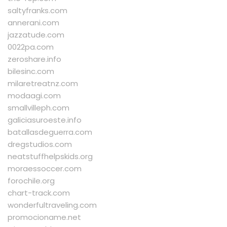
saltyfranks.com
annerani.com
jazzatude.com
0022pa.com
zeroshare.info
bilesinc.com
milaretreatnz.com
modaagi.com
smallvilleph.com
galiciasuroeste.info
batallasdeguerra.com
dregstudios.com
neatstuffhelpskids.org
moraessoccer.com
forochile.org
chart-track.com
wonderfultraveling.com
promocioname.net