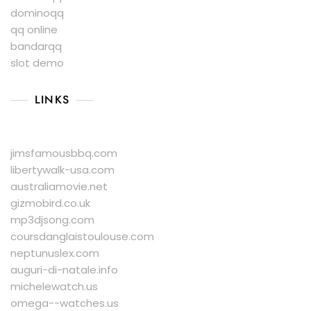
dominoqq
qq online
bandarqq
slot demo
LINKS
jimsfamousbbq.com
libertywalk-usa.com
australiamovie.net
gizmobird.co.uk
mp3djsong.com
coursdanglaistoulouse.com
neptunuslex.com
auguri-di-natale.info
michelewatch.us
omega--watches.us