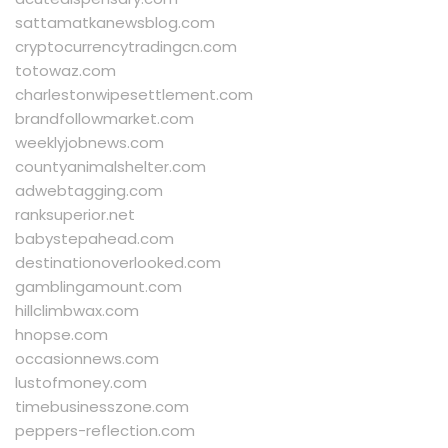
sattamatkanewsblog.com
cryptocurrencytradingcn.com
totowaz.com
charlestonwipesettlement.com
brandfollowmarket.com
weeklyjobnews.com
countyanimalshelter.com
adwebtagging.com
ranksuperior.net
babystepahead.com
destinationoverlooked.com
gamblingamount.com
hillclimbwax.com
hnopse.com
occasionnews.com
lustofmoney.com
timebusinesszone.com
peppers-reflection.com