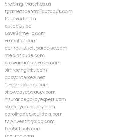
breitling-watches.us
tgarnettcentrallautoads.com
fixadvert.com
autopluz.co
save3time-c.com
vexonhcf.com
demos-pixelsparadise.com
mediatitude.com
prewarmotorcycles.com
simracinglinks.com
dosyamerkezi.net
le-surrealisme.com
showcasebeauty.com
insurancepolicyexpert.com
statkeycompany.com
carolinadeckbuilders.com
topinvestingblog.com
top50tools.com
the-rep.com