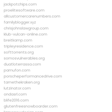
jackpotchips.com
proelitesoftware.com
allcustomercarenumbers.com
familyblogger.xyz
chrisjohnslawgroup.com
klub-vulcan-online.com
breitkamp.com
tripleyresidence.com
softtorrents.org
somosvulnerables.org
duatloterrassa.com
pamufon.com
porscheperformancedrive.com
tamethekraken.org
lutzinator.com
ondasrl.com
blife2016.com
glutenfreesnowboarder.com