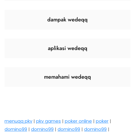
dampak wedeqq
aplikasi wedeqq
memahami wedeqq
menuqq pkv
|
pkv games
|
poker online
|
poker
|
domino99
|
domino99
|
domino99
|
domino99
|