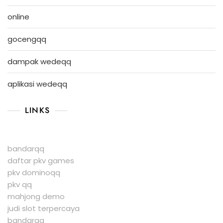
online
gocengqq
dampak wedeqq
aplikasi wedeqq
LINKS
bandarqq
daftar pkv games
pkv dominoqq
pkv qq
mahjong demo
judi slot terpercaya
bandarqq