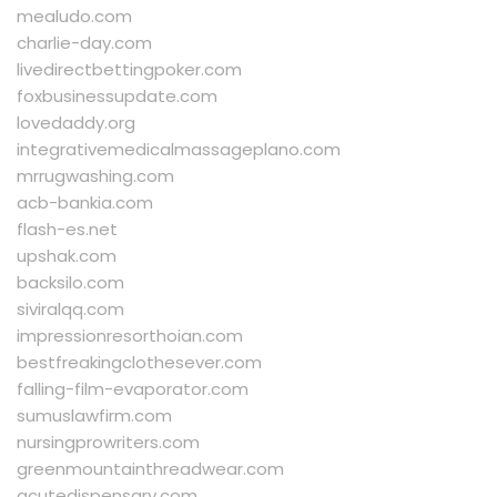
mealudo.com
charlie-day.com
livedirectbettingpoker.com
foxbusinessupdate.com
lovedaddy.org
integrativemedicalmassageplano.com
mrrugwashing.com
acb-bankia.com
flash-es.net
upshak.com
backsilo.com
siviralqq.com
impressionresorthoian.com
bestfreakingclothesever.com
falling-film-evaporator.com
sumuslawfirm.com
nursingprowriters.com
greenmountainthreadwear.com
acutedispensary.com