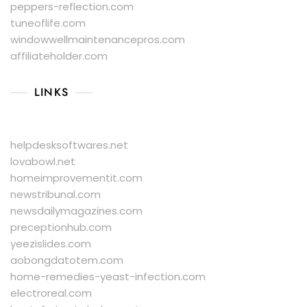
peppers-reflection.com
tuneoflife.com
windowwellmaintenancepros.com
affiliateholder.com
LINKS
helpdesksoftwares.net
lovabowl.net
homeimprovementit.com
newstribunal.com
newsdailymagazines.com
preceptionhub.com
yeezislides.com
aobongdatotem.com
home-remedies-yeast-infection.com
electroreal.com