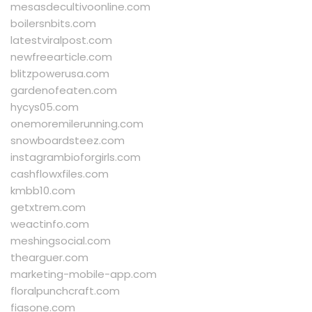
mesasdecultivoonline.com
boilersnbits.com
latestviralpost.com
newfreearticle.com
blitzpowerusa.com
gardenofeaten.com
hycys05.com
onemoremilerunning.com
snowboardsteez.com
instagrambioforgirls.com
cashflowxfiles.com
kmbb10.com
getxtrem.com
weactinfo.com
meshingsocial.com
thearguer.com
marketing-mobile-app.com
floralpunchcraft.com
fiasone.com