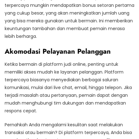
terpercaya mungkin mendapatkan bonus setoran pertama
yang cukup besar, yang akan meningkatkan jumlah uang
yang bisa mereka gunakan untuk bermain. Ini memberikan
keuntungan tambahan dan membuat pemain merasa
lebih berharga.
Akomodasi Pelayanan Pelanggan
Ketika bermain di platform judi online, penting untuk
memiliki akses mudah ke layanan pelanggan. Platform
terpercaya biasanya menyediakan berbagai saluran
komunikasi, mulai dari live chat, email, hingga telepon. Jika
terjadi masalah atau pertanyaan, pemain dapat dengan
mudah menghubungi tim dukungan dan mendapatkan
respons cepat.
Pernahkah Anda mengalami kesulitan saat melakukan
transaksi atau bermain? Di platform terpercaya, Anda bisa