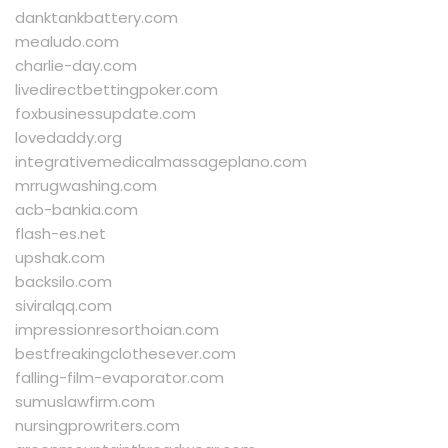
danktankbattery.com
mealudo.com
charlie-day.com
livedirectbettingpoker.com
foxbusinessupdate.com
lovedaddy.org
integrativemedicalmassageplano.com
mrrugwashing.com
acb-bankia.com
flash-es.net
upshak.com
backsilo.com
siviralqq.com
impressionresorthoian.com
bestfreakingclothesever.com
falling-film-evaporator.com
sumuslawfirm.com
nursingprowriters.com