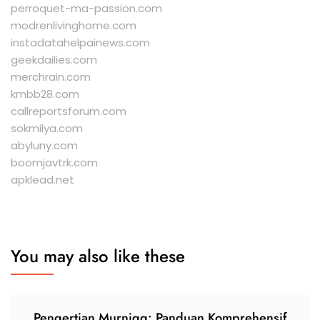
perroquet-ma-passion.com
modrenlivinghome.com
instadatahelpainews.com
geekdailies.com
merchrain.com
kmbb28.com
callreportsforum.com
sokmilya.com
abyluny.com
boomjavtrk.com
apklead.net
You may also like these
Pengertian Murniqq: Panduan Komprehensif