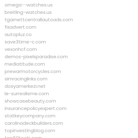
omega--watches.us
breitling-watches.us
tgarnettcentrallautoads.com
fixadvert.com
autopluz.co
save3time-c.com
vexonhcf.com
demos-pixelsparadise.com
mediatitude.com
prewarmotorcycles.com
simracinglinks.com
dosyamerkezi.net
le-surrealisme.com
showcasebeauty.com
insurancepolicyexpert.com
statkeycompany.com
carolinadeckbuilders.com
topinvestingblog.com
top50tools.com