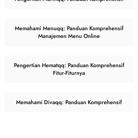
Memahami Menuqq: Panduan Komprehensif
Manajemen Menu Online
Pengertian Hematqq: Panduan Komprehensif
Fitur-Fiturnya
Memahami Divaqq: Panduan Komprehensif