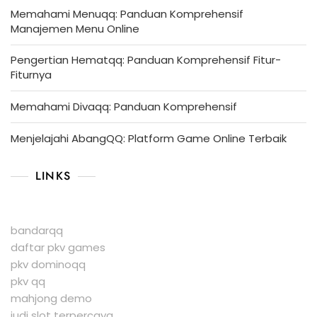
Memahami Menuqq: Panduan Komprehensif
Manajemen Menu Online
Pengertian Hematqq: Panduan Komprehensif Fitur-
Fiturnya
Memahami Divaqq: Panduan Komprehensif
Menjelajahi AbangQQ: Platform Game Online Terbaik
LINKS
bandarqq
daftar pkv games
pkv dominoqq
pkv qq
mahjong demo
judi slot terpercaya