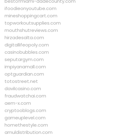
bestofmiami-dadecounty.com
ifoodieonyoutube.com
mineshoppingcart.com
topworkoutsupplies.com
mouthshutreviews.com
hirzadesalta.com
digitallifeopoly.com
casinobubbles.com
seputargym.com
impiyanamall.com
optguardian.com
totostreet.net
davilcasino.com
fraudwatchai.com
aem-x.com
cryptooblogs.com
gameuplevel.com
homethestyle.com
amuldistribution.com