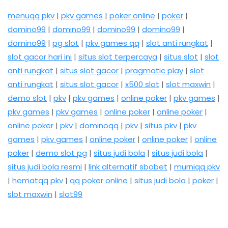
menuqq pkv
|
pkv games
|
poker online
|
poker
|
domino99
|
domino99
|
domino99
|
domino99
|
domino99
|
pg slot
|
pkv games qq
|
slot anti rungkat
|
slot gacor hari ini
|
situs slot terpercaya
|
situs slot
|
slot
anti rungkat
|
situs slot gacor
|
pragmatic play
|
slot
anti rungkat
|
situs slot gacor
|
x500 slot
|
slot maxwin
|
demo slot
|
pkv
|
pkv games
|
online poker
|
pkv games
|
pkv games
|
pkv games
|
online poker
|
online poker
|
online poker
|
pkv
|
dominoqq
|
pkv
|
situs pkv
|
pkv
games
|
pkv games
|
online poker
|
online poker
|
online
poker
|
demo slot pg
|
situs judi bola
|
situs judi bola
|
situs judi bola resmi
|
link alternatif sbobet
|
murniqq pkv
|
hematqq pkv
|
qq poker online
|
situs judi bola
|
poker
|
slot maxwin
|
slot99