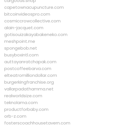
cargoods.shop
capetownacupuncture.com
bitcoinvideospro.com
cosmiccrowcollective.com
alain-jacquet.com
gotisouizakayabakeneko.com
meshpoint.me
spongebob.net
busyboxintl.com
auttayanratchapak.com
postcoffeebarva.com
elteatromilliondollar.com
burgerkingfranchise.org
vallarpadathamma.net
realworldsize.com
teknolama.com
productforbaby.com
orb-z.com
fosterscoachhousetavern.com