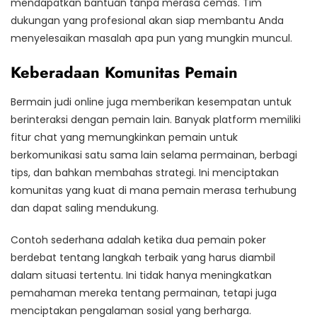
mendapatkan bantuan tanpa merasa cemas. Tim
dukungan yang profesional akan siap membantu Anda
menyelesaikan masalah apa pun yang mungkin muncul.
Keberadaan Komunitas Pemain
Bermain judi online juga memberikan kesempatan untuk
berinteraksi dengan pemain lain. Banyak platform memiliki
fitur chat yang memungkinkan pemain untuk
berkomunikasi satu sama lain selama permainan, berbagi
tips, dan bahkan membahas strategi. Ini menciptakan
komunitas yang kuat di mana pemain merasa terhubung
dan dapat saling mendukung.
Contoh sederhana adalah ketika dua pemain poker
berdebat tentang langkah terbaik yang harus diambil
dalam situasi tertentu. Ini tidak hanya meningkatkan
pemahaman mereka tentang permainan, tetapi juga
menciptakan pengalaman sosial yang berharga.