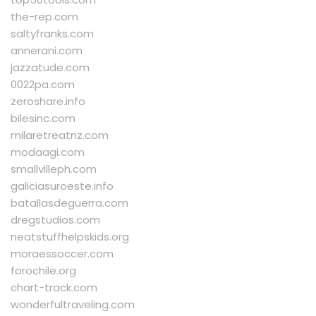
the-rep.com
saltyfranks.com
annerani.com
jazzatude.com
0022pa.com
zeroshare.info
bilesinc.com
milaretreatnz.com
modaagi.com
smallvilleph.com
galiciasuroeste.info
batallasdeguerra.com
dregstudios.com
neatstuffhelpskids.org
moraessoccer.com
forochile.org
chart-track.com
wonderfultraveling.com