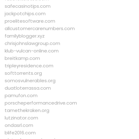
safecasinotips.com
jackpotchips.com
proelitesoftware.com
allcustomercarenumbers.com
familyblogger.xyz
chrisjohnslawgroup.com
klub-vulcan-online.com
breitkamp.com
tripleyresidence.com
softtorrents.org
somosvulnerables.org
duatloterrassa.com
pamufon.com
porscheperformancedrive.com
tamethekraken.org
lutzinator.com
ondasrl.com
blife2016.com