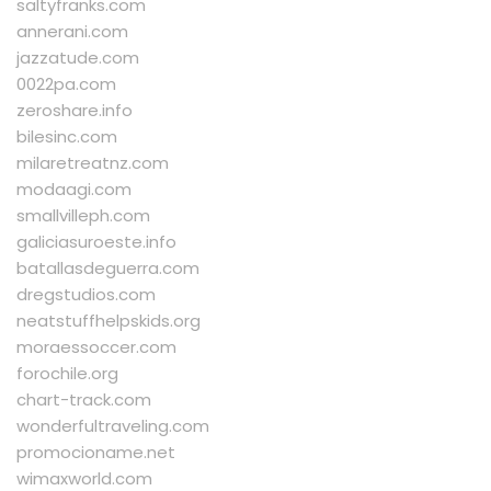
saltyfranks.com
annerani.com
jazzatude.com
0022pa.com
zeroshare.info
bilesinc.com
milaretreatnz.com
modaagi.com
smallvilleph.com
galiciasuroeste.info
batallasdeguerra.com
dregstudios.com
neatstuffhelpskids.org
moraessoccer.com
forochile.org
chart-track.com
wonderfultraveling.com
promocioname.net
wimaxworld.com