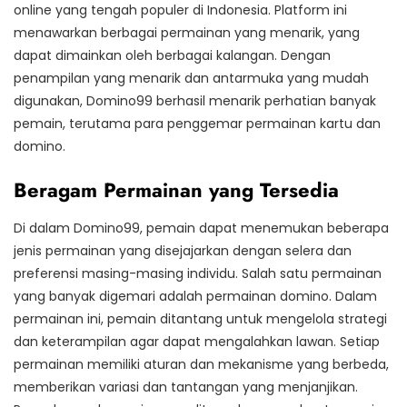
online yang tengah populer di Indonesia. Platform ini
menawarkan berbagai permainan yang menarik, yang
dapat dimainkan oleh berbagai kalangan. Dengan
penampilan yang menarik dan antarmuka yang mudah
digunakan, Domino99 berhasil menarik perhatian banyak
pemain, terutama para penggemar permainan kartu dan
domino.
Beragam Permainan yang Tersedia
Di dalam Domino99, pemain dapat menemukan beberapa
jenis permainan yang disejajarkan dengan selera dan
preferensi masing-masing individu. Salah satu permainan
yang banyak digemari adalah permainan domino. Dalam
permainan ini, pemain ditantang untuk mengelola strategi
dan keterampilan agar dapat mengalahkan lawan. Setiap
permainan memiliki aturan dan mekanisme yang berbeda,
memberikan variasi dan tantangan yang menjanjikan.