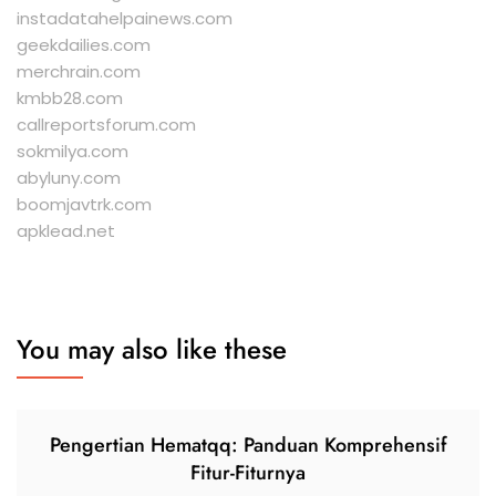
instadatahelpainews.com
geekdailies.com
merchrain.com
kmbb28.com
callreportsforum.com
sokmilya.com
abyluny.com
boomjavtrk.com
apklead.net
You may also like these
Pengertian Hematqq: Panduan Komprehensif
Fitur-Fiturnya