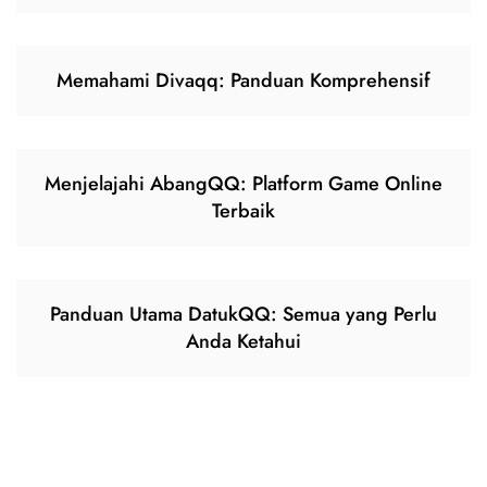
Memahami Divaqq: Panduan Komprehensif
Menjelajahi AbangQQ: Platform Game Online
Terbaik
Panduan Utama DatukQQ: Semua yang Perlu
Anda Ketahui