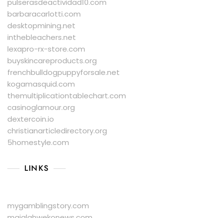
pulserasdeactividad10.com
barbaracarlotti.com
desktopmining.net
inthebleachers.net
lexapro-rx-store.com
buyskincareproducts.org
frenchbulldogpuppyforsale.net
kogamasquid.com
themultiplicationtablechart.com
casinoglamour.org
dextercoin.io
christianarticledirectory.org
5homestyle.com
LINKS
mygamblingstory.com
majalahwekonews.com