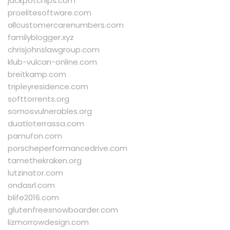
jackpotchips.com
proelitesoftware.com
allcustomercarenumbers.com
familyblogger.xyz
chrisjohnslawgroup.com
klub-vulcan-online.com
breitkamp.com
tripleyresidence.com
softtorrents.org
somosvulnerables.org
duatloterrassa.com
pamufon.com
porscheperformancedrive.com
tamethekraken.org
lutzinator.com
ondasrl.com
blife2016.com
glutenfreesnowboarder.com
lizmorrowdesign.com