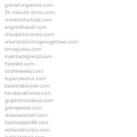
gamefungames.com
25-minute-timer.com
creativefuntask.com
engrsaifulsaif.com
cheapbtcminers.com
unionstationtogeorgetown.com
iamayudoc.com
mylittlebighead.com
freealot.com
asahiweekly.com
supercleanut.com
bedandbicycle.com
heraldcalifornia.com
graphicmonkeys.com
gamepixies.com
drawneastart.com
fasthokislot88.com
safecasinotips.com