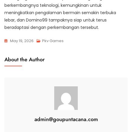
berkembangnya teknologi, kemungkinan untuk
meningkatkan pengalaman bermain semakin terbuka
lebar, dan Domino99 tampaknya siap untuk terus
beradaptasi dengan perkembangan tersebut.
May 19, 2026
Pkv Games
About the Author
admin@goupuntacana.com