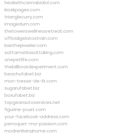
healwithcannabidiol.com
kioskpages.com
trianglecurry.com
imagedum.com
thetowerswellnessretreat.com
officialgelatostrain.com
kaethejeweler.com
sattamatkasattaking.com
onepetlife.com
thebillboardexperiment.com
beachufabet.biz
mon-tresse-de-lit.com
sugarufabet.biz
boxufabet.biz
topgearautoservices.net
figurine-jouet.com
your-facebook-address.com
perroquet-ma-passion.com
modrenlivinghome.com