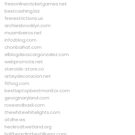
freeonlinecricketgames.net
bestcashing.biz
firerestrictions.us
archiesbrooklyn.com
muambeiros.net
infozblog.com
chonbaihat.com
elblogdeoscargonzalez.com
webpromote.net
steroids-store.co
arteydecoracion.net
fithog.com
bestlaptopbestmonitor.com
georginaryland.com
roseandbasil.com
thewhitewhitelights.com
atdhe.ws
heckrodtwetland.org
halfheardinthestillness.com