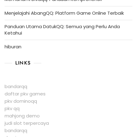
Menjelajahi AbangQQ: Platform Game Online Terbaik
Panduan Utama DatukQQ: Semua yang Perlu Anda
Ketahui
hiburan
LINKS
bandarqq
daftar pkv games
pkv dominoqq
pkv qq
mahjong demo
judi slot terpercaya
bandarqq