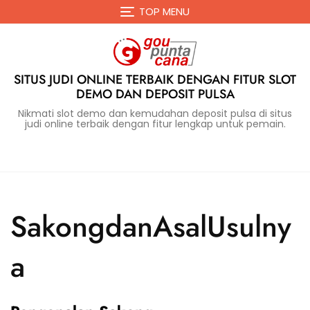
Skip
TOP MENU
to
content
SITUS JUDI ONLINE TERBAIK DENGAN FITUR SLOT
DEMO DAN DEPOSIT PULSA
Nikmati slot demo dan kemudahan deposit pulsa di situs
judi online terbaik dengan fitur lengkap untuk pemain.
SakongdanAsalUsulny
a