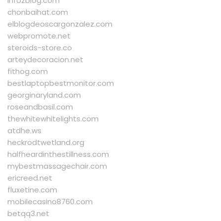
infozblog.com
chonbaihat.com
elblogdeoscargonzalez.com
webpromote.net
steroids-store.co
arteydecoracion.net
fithog.com
bestlaptopbestmonitor.com
georginaryland.com
roseandbasil.com
thewhitewhitelights.com
atdhe.ws
heckrodtwetland.org
halfheardinthestillness.com
mybestmassagechair.com
ericreed.net
fluxetine.com
mobilecasino8760.com
betqq3.net