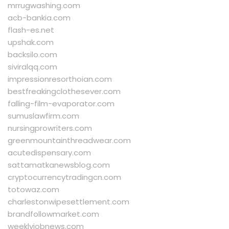
mrrugwashing.com
acb-bankia.com
flash-es.net
upshak.com
backsilo.com
siviralqq.com
impressionresorthoian.com
bestfreakingclothesever.com
falling-film-evaporator.com
sumuslawfirm.com
nursingprowriters.com
greenmountainthreadwear.com
acutedispensary.com
sattamatkanewsblog.com
cryptocurrencytradingcn.com
totowaz.com
charlestonwipesettlement.com
brandfollowmarket.com
weeklyjobnews.com