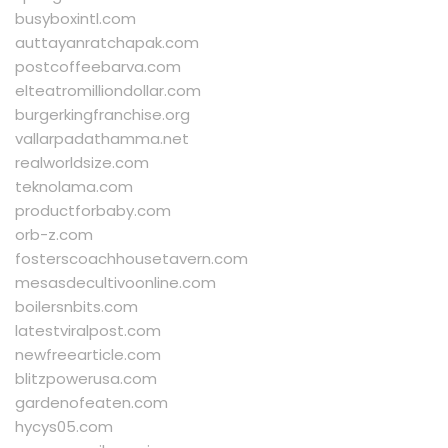
busyboxintl.com
auttayanratchapak.com
postcoffeebarva.com
elteatromilliondollar.com
burgerkingfranchise.org
vallarpadathamma.net
realworldsize.com
teknolama.com
productforbaby.com
orb-z.com
fosterscoachhousetavern.com
mesasdecultivoonline.com
boilersnbits.com
latestviralpost.com
newfreearticle.com
blitzpowerusa.com
gardenofeaten.com
hycys05.com