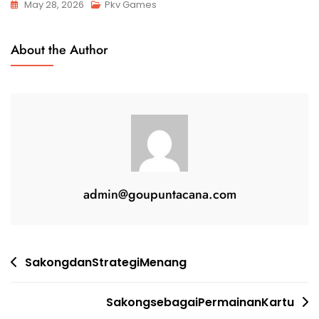
May 28, 2026
Pkv Games
About the Author
admin@goupuntacana.com
Post
SakongdanStrategiMenang
navigation
SakongsebagaiPermainanKartu