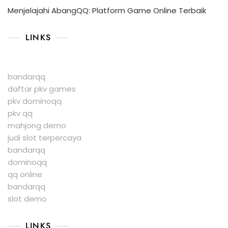
Menjelajahi AbangQQ: Platform Game Online Terbaik
LINKS
bandarqq
daftar pkv games
pkv dominoqq
pkv qq
mahjong demo
judi slot terpercaya
bandarqq
dominoqq
qq online
bandarqq
slot demo
LINKS