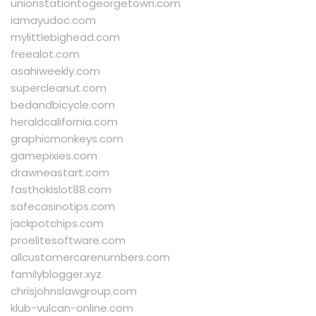
unionstationtogeorgetown.com
iamayudoc.com
mylittlebighead.com
freealot.com
asahiweekly.com
supercleanut.com
bedandbicycle.com
heraldcalifornia.com
graphicmonkeys.com
gamepixies.com
drawneastart.com
fasthokislot88.com
safecasinotips.com
jackpotchips.com
proelitesoftware.com
allcustomercarenumbers.com
familyblogger.xyz
chrisjohnslawgroup.com
klub-vulcan-online.com