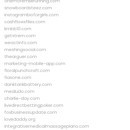
onemoremilerunning.com
snowboardsteez.com
instagrambioforgirls.com
cashflowxfiles.com
kmbb10.com
getxtrem.com
weactinfo.com
meshingsocial.com
thearguer.com
marketing-mobile-app.com
floralpunchcraft.com
fiasone.com
danktankbattery.com
mealudo.com
charlie-day.com
livedirectbettingpoker.com
foxbusinessupdate.com
lovedaddy.org
integrativemedicalmassageplano.com