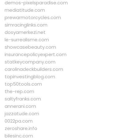
demos-pixelsparadise.com
mediatitude.com
prewarmotorcycles.com
simracinglinks.com
dosyamerkezi.net
le-surrealisme.com
showcasebeauty.com
insurancepolicyexpert.com
statkeycompany.com
carolinadeckbuilders.com
topinvestingblog.com
top50tools.com
the-rep.com
saltyfranks.com
annerani.com
jazzatude.com
0022pa.com
zeroshare.info
bilesinc.com