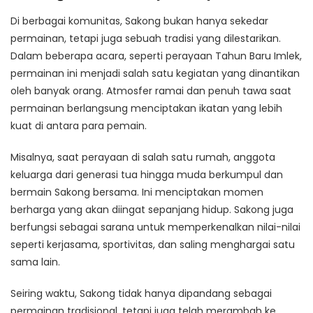
Di berbagai komunitas, Sakong bukan hanya sekedar
permainan, tetapi juga sebuah tradisi yang dilestarikan.
Dalam beberapa acara, seperti perayaan Tahun Baru Imlek,
permainan ini menjadi salah satu kegiatan yang dinantikan
oleh banyak orang. Atmosfer ramai dan penuh tawa saat
permainan berlangsung menciptakan ikatan yang lebih
kuat di antara para pemain.
Misalnya, saat perayaan di salah satu rumah, anggota
keluarga dari generasi tua hingga muda berkumpul dan
bermain Sakong bersama. Ini menciptakan momen
berharga yang akan diingat sepanjang hidup. Sakong juga
berfungsi sebagai sarana untuk memperkenalkan nilai-nilai
seperti kerjasama, sportivitas, dan saling menghargai satu
sama lain.
Seiring waktu, Sakong tidak hanya dipandang sebagai
permainan tradisional, tetapi juga telah merambah ke