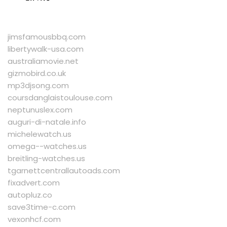
jimsfamousbbq.com
libertywalk-usa.com
australiamovie.net
gizmobird.co.uk
mp3djsong.com
coursdanglaistoulouse.com
neptunuslex.com
auguri-di-natale.info
michelewatch.us
omega--watches.us
breitling-watches.us
tgarnettcentrallautoads.com
fixadvert.com
autopluz.co
save3time-c.com
vexonhcf.com