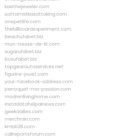
kaethejeweler.com
sattamatkasattaking.com
onepetlife.com
thebillboardexperiment.com
beachufabet.biz
mon-tresse-de-lit.com
sugarufabet.biz
boxufabet.biz
topgearautoservices.net
figurine-jouet.com
your-facebook-address.com
perroquet-ma-passion.com
modrenlivinghome.com
instadatahelpainews.com
geekdailies.com
merchrain.com
kmbb28.com
callreportsforum.com