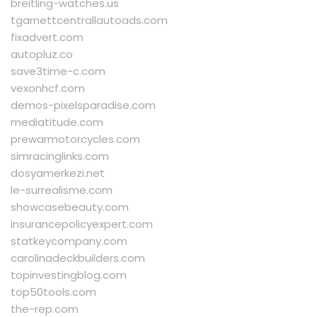
breitling-watches.us
tgarnettcentrallautoads.com
fixadvert.com
autopluz.co
save3time-c.com
vexonhcf.com
demos-pixelsparadise.com
mediatitude.com
prewarmotorcycles.com
simracinglinks.com
dosyamerkezi.net
le-surrealisme.com
showcasebeauty.com
insurancepolicyexpert.com
statkeycompany.com
carolinadeckbuilders.com
topinvestingblog.com
top50tools.com
the-rep.com