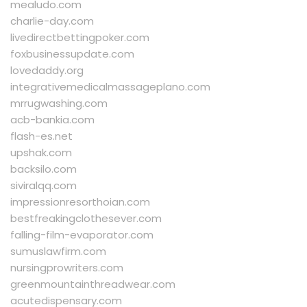
mealudo.com
charlie-day.com
livedirectbettingpoker.com
foxbusinessupdate.com
lovedaddy.org
integrativemedicalmassageplano.com
mrrugwashing.com
acb-bankia.com
flash-es.net
upshak.com
backsilo.com
siviralqq.com
impressionresorthoian.com
bestfreakingclothesever.com
falling-film-evaporator.com
sumuslawfirm.com
nursingprowriters.com
greenmountainthreadwear.com
acutedispensary.com