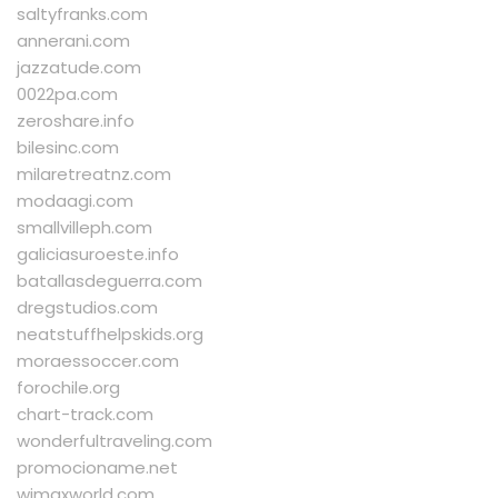
saltyfranks.com
annerani.com
jazzatude.com
0022pa.com
zeroshare.info
bilesinc.com
milaretreatnz.com
modaagi.com
smallvilleph.com
galiciasuroeste.info
batallasdeguerra.com
dregstudios.com
neatstuffhelpskids.org
moraessoccer.com
forochile.org
chart-track.com
wonderfultraveling.com
promocioname.net
wimaxworld.com