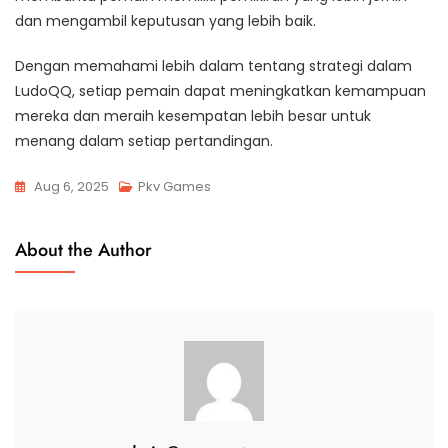
dan mengambil keputusan yang lebih baik.
Dengan memahami lebih dalam tentang strategi dalam
LudoQQ, setiap pemain dapat meningkatkan kemampuan
mereka dan meraih kesempatan lebih besar untuk
menang dalam setiap pertandingan.
Aug 6, 2025
Pkv Games
About the Author