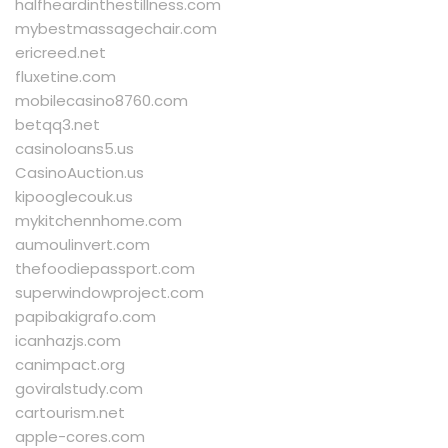
halfheardinthestillness.com
mybestmassagechair.com
ericreed.net
fluxetine.com
mobilecasino8760.com
betqq3.net
casinoloans5.us
CasinoAuction.us
kipooglecouk.us
mykitchennhome.com
aumoulinvert.com
thefoodiepassport.com
superwindowproject.com
papibakigrafo.com
icanhazjs.com
canimpact.org
goviralstudy.com
cartourism.net
apple-cores.com