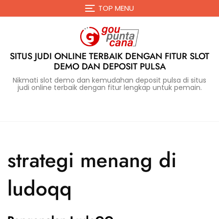
Skip
TOP MENU
to
content
SITUS JUDI ONLINE TERBAIK DENGAN FITUR SLOT
DEMO DAN DEPOSIT PULSA
Nikmati slot demo dan kemudahan deposit pulsa di situs
judi online terbaik dengan fitur lengkap untuk pemain.
strategi menang di
ludoqq