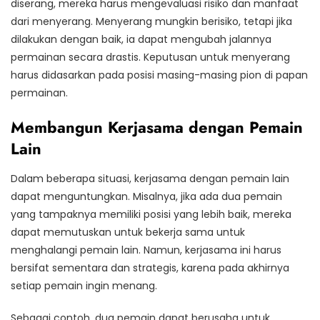
diserang, mereka harus mengevaluasi risiko dan manfaat
dari menyerang. Menyerang mungkin berisiko, tetapi jika
dilakukan dengan baik, ia dapat mengubah jalannya
permainan secara drastis. Keputusan untuk menyerang
harus didasarkan pada posisi masing-masing pion di papan
permainan.
Membangun Kerjasama dengan Pemain
Lain
Dalam beberapa situasi, kerjasama dengan pemain lain
dapat menguntungkan. Misalnya, jika ada dua pemain
yang tampaknya memiliki posisi yang lebih baik, mereka
dapat memutuskan untuk bekerja sama untuk
menghalangi pemain lain. Namun, kerjasama ini harus
bersifat sementara dan strategis, karena pada akhirnya
setiap pemain ingin menang.
Sebagai contoh, dua pemain dapat berusaha untuk