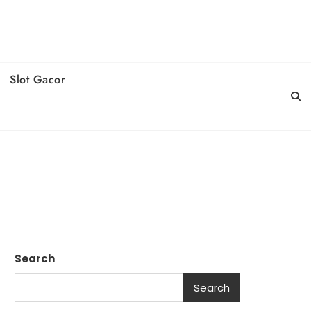
Slot Gacor
Search
Search