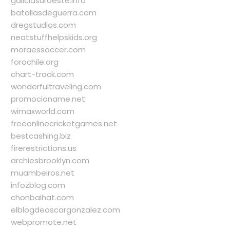
galiciasuroeste.info
batallasdeguerra.com
dregstudios.com
neatstuffhelpskids.org
moraessoccer.com
forochile.org
chart-track.com
wonderfultraveling.com
promocioname.net
wimaxworld.com
freeonlinecricketgames.net
bestcashing.biz
firerestrictions.us
archiesbrooklyn.com
muambeiros.net
infozblog.com
chonbaihat.com
elblogdeoscargonzalez.com
webpromote.net