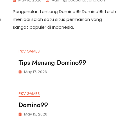
May 18, 2026
Admin@goupuntacana.com
Pengenalan tentang Domino99 Domino99 telah
n
menjadi salah satu situs permainan yang
sangat populer di Indonesia.
PKV GAMES
Tips Menang Domino99
May 17, 2026
PKV GAMES
Domino99
May 15, 2026