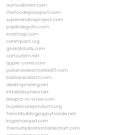
aumoulinvert.com
thefoodiepassport.com
superwindowproject.com
papibakigrafo.com
icanhazjs.com
canimpact.org
goviralstudy.com
cartourism.net
apple-cores.com
pulserasdeactividad10.com
barbaracarlotti.com
desktopmining.net
inthebleachers.net
lexapro-rx-store.com
buyskincareproducts.org
frenchbulldogpuppyforsale.net
kogamasquid.com
themultiplicationtablechart.com