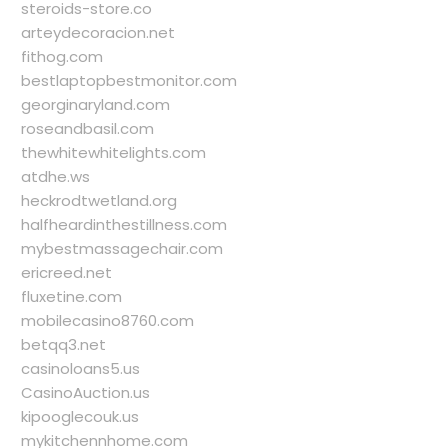
steroids-store.co
arteydecoracion.net
fithog.com
bestlaptopbestmonitor.com
georginaryland.com
roseandbasil.com
thewhitewhitelights.com
atdhe.ws
heckrodtwetland.org
halfheardinthestillness.com
mybestmassagechair.com
ericreed.net
fluxetine.com
mobilecasino8760.com
betqq3.net
casinoloans5.us
CasinoAuction.us
kipooglecouk.us
mykitchennhome.com