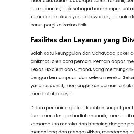
Indonesia. Dalam beberapa tahun terakhir, sem
permainan ini, baik sebagai hobi maupun un
kemudahan akses yang ditawarkan, pemain da
harus pergi ke kasino fisik.
Fasilitas dan Layanan yang Di
Salah satu keunggulan dari Cahayaqq poker a
dinikmati oleh para pemain. Pemain dapat me
Texas Hold’em dan Omaha, yang memungkinkan
dengan kemampuan dan selera mereka. Selai
yang responsif, memungkinkan pemain untuk
membutuhkannya.
Dalam permainan poker, keahlian sangat pent
turnamen dengan hadiah menarik, memberika
kemampuan mereka dan bersaing dengan pemain
menantang dan mengasyikkan, mendorong pem