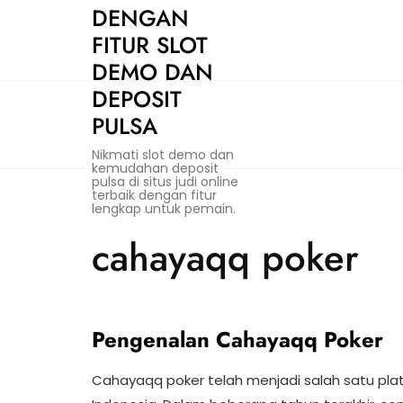
Skip
DENGAN
to
FITUR SLOT
content
DEMO DAN
DEPOSIT
PULSA
Nikmati slot demo dan
kemudahan deposit
pulsa di situs judi online
terbaik dengan fitur
lengkap untuk pemain.
cahayaqq poker
Pengenalan Cahayaqq Poker
Cahayaqq poker telah menjadi salah satu pla