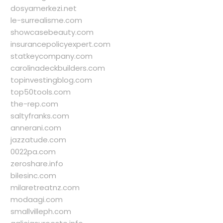
dosyamerkezi.net
le-surrealisme.com
showcasebeauty.com
insurancepolicyexpert.com
statkeycompany.com
carolinadeckbuilders.com
topinvestingblog.com
top50tools.com
the-rep.com
saltyfranks.com
annerani.com
jazzatude.com
0022pa.com
zeroshare.info
bilesinc.com
milaretreatnz.com
modaagi.com
smallvilleph.com