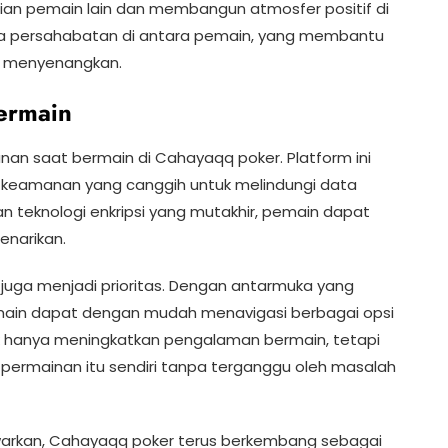
tian pemain lain dan membangun atmosfer positif di
sa persahabatan di antara pemain, yang membantu
h menyenangkan.
ermain
nan saat bermain di Cahayaqq poker. Platform ini
 keamanan yang canggih untuk melindungi data
n teknologi enkripsi yang mutakhir, pemain dapat
enarikan.
i juga menjadi prioritas. Dengan antarmuka yang
emain dapat dengan mudah menavigasi berbagai opsi
idak hanya meningkatkan pengalaman bermain, tetapi
permainan itu sendiri tanpa terganggu oleh masalah
awarkan, Cahayaqq poker terus berkembang sebagai