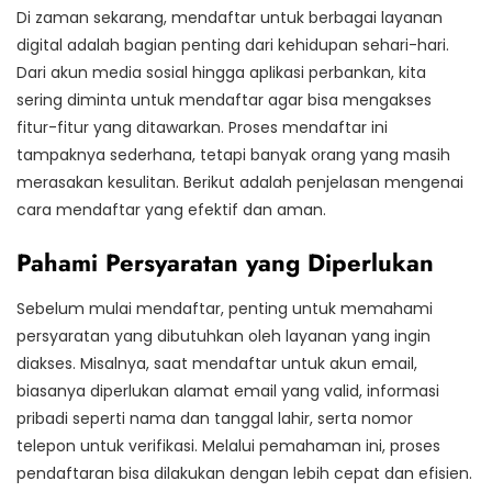
Di zaman sekarang, mendaftar untuk berbagai layanan
digital adalah bagian penting dari kehidupan sehari-hari.
Dari akun media sosial hingga aplikasi perbankan, kita
sering diminta untuk mendaftar agar bisa mengakses
fitur-fitur yang ditawarkan. Proses mendaftar ini
tampaknya sederhana, tetapi banyak orang yang masih
merasakan kesulitan. Berikut adalah penjelasan mengenai
cara mendaftar yang efektif dan aman.
Pahami Persyaratan yang Diperlukan
Sebelum mulai mendaftar, penting untuk memahami
persyaratan yang dibutuhkan oleh layanan yang ingin
diakses. Misalnya, saat mendaftar untuk akun email,
biasanya diperlukan alamat email yang valid, informasi
pribadi seperti nama dan tanggal lahir, serta nomor
telepon untuk verifikasi. Melalui pemahaman ini, proses
pendaftaran bisa dilakukan dengan lebih cepat dan efisien.