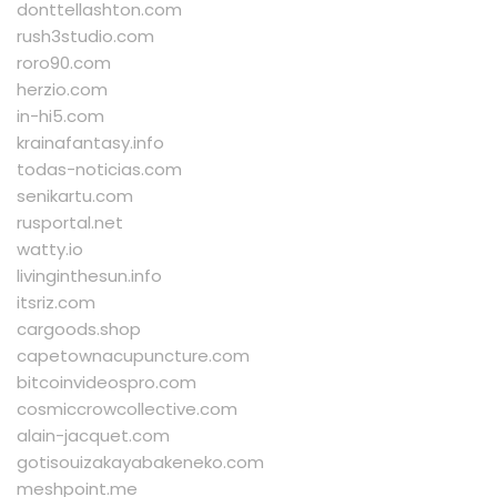
donttellashton.com
rush3studio.com
roro90.com
herzio.com
in-hi5.com
krainafantasy.info
todas-noticias.com
senikartu.com
rusportal.net
watty.io
livinginthesun.info
itsriz.com
cargoods.shop
capetownacupuncture.com
bitcoinvideospro.com
cosmiccrowcollective.com
alain-jacquet.com
gotisouizakayabakeneko.com
meshpoint.me