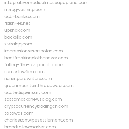
integrativemedicalmassageplano.com
mrrugwashing.com
acb-bankia.com
flash-es.net
upshak.com
backsilo.com
siviralqq.com
impressionresorthoian.com
bestfreakingclothesever.com
falling-film-evaporator.com
sumuslawfirm.com
nursingprowriters.com
greenmountainthreadwear.com
acutedispensary.com
sattamatkanewsblog.com
cryptocurrencytradingcn.com
totowaz.com
charlestonwipesettlement.com
brandfollowmarket.com