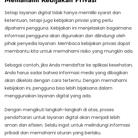
Setiap layanan digital tidak hanya memiliki syarat dan
ketentuan, tetapi juga kebijakan privasi yang perlu
dipahami pengguna. Kebijakan ini menjelaskan bagaimana
informasi pengguna akan digunakan dan dilindungi oleh
pihak penyedia layanan. Membaca kebijakan privasi dapat
membantu kita untuk memahami risiko yang mungkin ada.
Sebagai contoh, jika Anda mendaftar ke aplikasi kesehatan,
Anda harus sadar bahwa informasi medis yang dibagikan
akan dikelola dengan cara tertentu. Dengan memahami
kebijakan ini, pengguna bisa lebih bijaksana dalam
menggunakan layanan digital yang ada.
Dengan mengikuti langkah-langkah di atas, proses
pendaftaran untuk layanan digital akan menjadi lebih
aman dan efisien. Selalu ingat untuk melindungi informasi
pribadi dan memahami aturan yang berlaku.