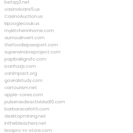
betqq3.net
casinoloans5.us
CasinoAuction.us
kipooglecouk.us
mykitchennhome.com
aumoulinvert.com
thefoodiepassport.com
superwindowproject.com
papibakigrafo.com
icanhazjs.com
canimpact.org
goviralstudy.com
cartourism.net
apple-cores.com
pulserasdeactividad10.com
barbaracarlotti.com
desktopmining.net
inthebleachers.net
lexapro-rx-store.com