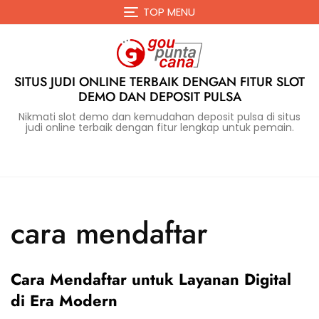
Skip
TOP MENU
to
content
SITUS JUDI ONLINE TERBAIK DENGAN FITUR SLOT
DEMO DAN DEPOSIT PULSA
Nikmati slot demo dan kemudahan deposit pulsa di situs
judi online terbaik dengan fitur lengkap untuk pemain.
cara mendaftar
Cara Mendaftar untuk Layanan Digital
di Era Modern