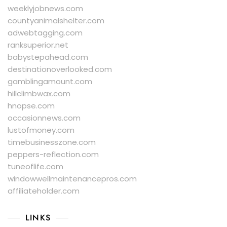
weeklyjobnews.com
countyanimalshelter.com
adwebtagging.com
ranksuperior.net
babystepahead.com
destinationoverlooked.com
gamblingamount.com
hillclimbwax.com
hnopse.com
occasionnews.com
lustofmoney.com
timebusinesszone.com
peppers-reflection.com
tuneoflife.com
windowwellmaintenancepros.com
affiliateholder.com
LINKS