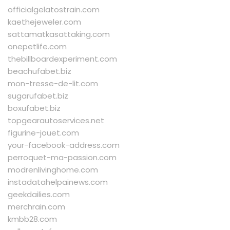
officialgelatostrain.com
kaethejeweler.com
sattamatkasattaking.com
onepetlife.com
thebillboardexperiment.com
beachufabet.biz
mon-tresse-de-lit.com
sugarufabet.biz
boxufabet.biz
topgearautoservices.net
figurine-jouet.com
your-facebook-address.com
perroquet-ma-passion.com
modrenlivinghome.com
instadatahelpainews.com
geekdailies.com
merchrain.com
kmbb28.com