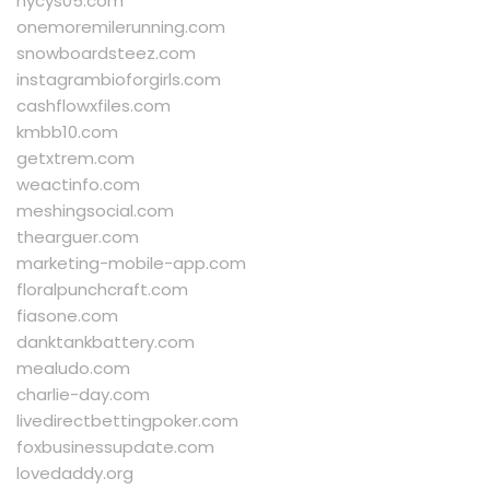
hycys05.com
onemoremilerunning.com
snowboardsteez.com
instagrambioforgirls.com
cashflowxfiles.com
kmbb10.com
getxtrem.com
weactinfo.com
meshingsocial.com
thearguer.com
marketing-mobile-app.com
floralpunchcraft.com
fiasone.com
danktankbattery.com
mealudo.com
charlie-day.com
livedirectbettingpoker.com
foxbusinessupdate.com
lovedaddy.org