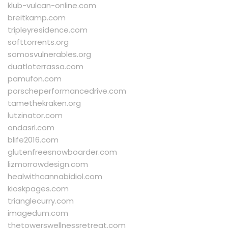
klub-vulcan-online.com
breitkamp.com
tripleyresidence.com
softtorrents.org
somosvulnerables.org
duatloterrassa.com
pamufon.com
porscheperformancedrive.com
tamethekraken.org
lutzinator.com
ondasrl.com
blife2016.com
glutenfreesnowboarder.com
lizmorrowdesign.com
healwithcannabidiol.com
kioskpages.com
trianglecurry.com
imagedum.com
thetowerswellnessretreat.com