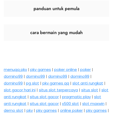
panduan untuk pemula
cara bermain yang mudah
menuqq pkv
|
pkv games
|
poker online
|
poker
|
domino99
|
domino99
|
domino99
|
domino99
|
domino99
|
pg slot
|
pkv games qq
|
slot anti rungkat
|
slot gacor hari ini
|
situs slot terpercaya
|
situs slot
|
slot
anti rungkat
|
situs slot gacor
|
pragmatic play
|
slot
anti rungkat
|
situs slot gacor
|
x500 slot
|
slot maxwin
|
demo slot
|
pkv
|
pkv games
|
online poker
|
pkv games
|