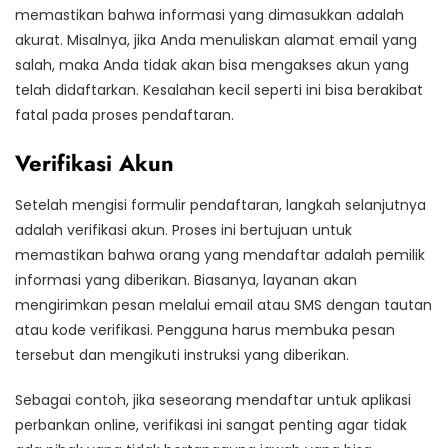
memastikan bahwa informasi yang dimasukkan adalah
akurat. Misalnya, jika Anda menuliskan alamat email yang
salah, maka Anda tidak akan bisa mengakses akun yang
telah didaftarkan. Kesalahan kecil seperti ini bisa berakibat
fatal pada proses pendaftaran.
Verifikasi Akun
Setelah mengisi formulir pendaftaran, langkah selanjutnya
adalah verifikasi akun. Proses ini bertujuan untuk
memastikan bahwa orang yang mendaftar adalah pemilik
informasi yang diberikan. Biasanya, layanan akan
mengirimkan pesan melalui email atau SMS dengan tautan
atau kode verifikasi. Pengguna harus membuka pesan
tersebut dan mengikuti instruksi yang diberikan.
Sebagai contoh, jika seseorang mendaftar untuk aplikasi
perbankan online, verifikasi ini sangat penting agar tidak