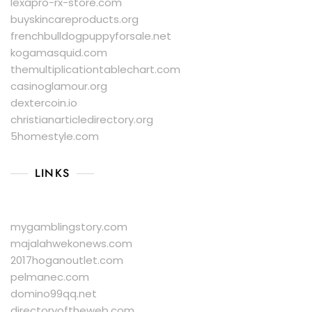
lexapro-rx-store.com
buyskincareproducts.org
frenchbulldogpuppyforsale.net
kogamasquid.com
themultiplicationtablechart.com
casinoglamour.org
dextercoin.io
christianarticledirectory.org
5homestyle.com
LINKS
mygamblingstory.com
majalahwekonews.com
2017hoganoutlet.com
pelmanec.com
domino99qq.net
directoryoftheweb.com