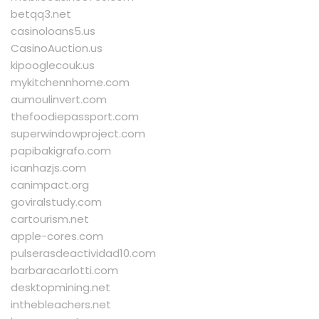
betqq3.net
casinoloans5.us
CasinoAuction.us
kipooglecouk.us
mykitchennhome.com
aumoulinvert.com
thefoodiepassport.com
superwindowproject.com
papibakigrafo.com
icanhazjs.com
canimpact.org
goviralstudy.com
cartourism.net
apple-cores.com
pulserasdeactividad10.com
barbaracarlotti.com
desktopmining.net
inthebleachers.net