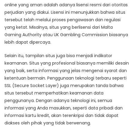
online yang aman adalah adanya lisensi resmi dari otoritas
perjudian yang diakui. Lisensi ini menunjukkan bahwa situs
tersebut telah melalui proses pengawasan dan regulasi
yang ketat. Misalnya, situs yang berlisensi dari Malta
Gaming Authority atau UK Gambling Commission biasanya
lebih dapat dipercaya.
Selain itu, tampilan situs juga bisa menjadi indikator
keamanan. Situs yang profesional biasanya memiliki desain
yang baik, serta informasi yang jelas mengenai syarat dan
ketentuan bermain. Penggunaan teknologi terbaru seperti
SSL (Secure Socket Layer) juga merupakan tanda bahwa
situs tersebut memperhatikan keamanan data
penggunanya. Dengan adanya teknologi ini, semua
informasi yang Anda masukkan, seperti data pribadi dan
informasi kartu kredit, akan terenkripsi dan tidak dapat
diakses oleh pihak yang tidak berwenang.