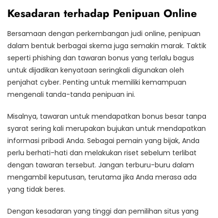
Kesadaran terhadap Penipuan Online
Bersamaan dengan perkembangan judi online, penipuan
dalam bentuk berbagai skema juga semakin marak. Taktik
seperti phishing dan tawaran bonus yang terlalu bagus
untuk dijadikan kenyataan seringkali digunakan oleh
penjahat cyber. Penting untuk memiliki kemampuan
mengenali tanda-tanda penipuan ini.
Misalnya, tawaran untuk mendapatkan bonus besar tanpa
syarat sering kali merupakan bujukan untuk mendapatkan
informasi pribadi Anda. Sebagai pemain yang bijak, Anda
perlu berhati-hati dan melakukan riset sebelum terlibat
dengan tawaran tersebut. Jangan terburu-buru dalam
mengambil keputusan, terutama jika Anda merasa ada
yang tidak beres.
Dengan kesadaran yang tinggi dan pemilihan situs yang