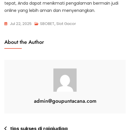
tepat, Anda dapat menikmati pengalaman bermain judi
online yang lebih aman dan menyenangkan.
Jul 22, 2025
SBOBET
,
Slot Gacor
About the Author
admin@goupuntacana.com
Post
tips sukses di rajajudiqq