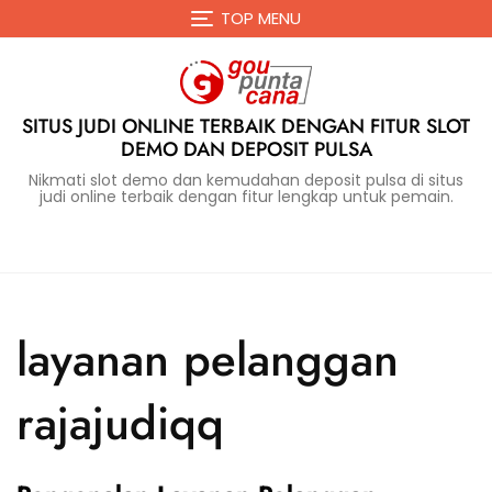
Skip
TOP MENU
to
content
SITUS JUDI ONLINE TERBAIK DENGAN FITUR SLOT
DEMO DAN DEPOSIT PULSA
Nikmati slot demo dan kemudahan deposit pulsa di situs
judi online terbaik dengan fitur lengkap untuk pemain.
layanan pelanggan
rajajudiqq