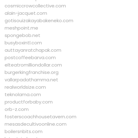
cosmiccrowcollective.com
alain-jacquet.com
gotisouizakayabakeneko.com
meshpoint.me
spongebob.net
busyboxintl.com
auttayanratchapak.com
postcoffeebarva.com
elteatromilliondollar.com
burgerkingfranchise.org
vallarpadathamma.net
realworldsize.com
teknolama.com
productforbaby.com
orb-z.com
fosterscoachhousetavern.com
mesasdecultivoonline.com
boilersnbits.com