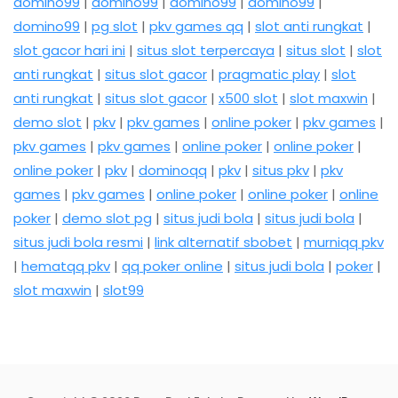
domino99
|
domino99
|
domino99
|
domino99
|
domino99
|
pg slot
|
pkv games qq
|
slot anti rungkat
|
slot gacor hari ini
|
situs slot terpercaya
|
situs slot
|
slot
anti rungkat
|
situs slot gacor
|
pragmatic play
|
slot
anti rungkat
|
situs slot gacor
|
x500 slot
|
slot maxwin
|
demo slot
|
pkv
|
pkv games
|
online poker
|
pkv games
|
pkv games
|
pkv games
|
online poker
|
online poker
|
online poker
|
pkv
|
dominoqq
|
pkv
|
situs pkv
|
pkv
games
|
pkv games
|
online poker
|
online poker
|
online
poker
|
demo slot pg
|
situs judi bola
|
situs judi bola
|
situs judi bola resmi
|
link alternatif sbobet
|
murniqq pkv
|
hematqq pkv
|
qq poker online
|
situs judi bola
|
poker
|
slot maxwin
|
slot99