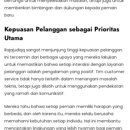
berfungsi untuk menyelesaikan masalah, tetapi juga untuk
memberikan bimbingan dan dukungan kepada pemain
baru.
Kepuasan Pelanggan sebagai Prioritas
Utama
Rajajudiqq sangat menjunjung tinggi kepuasan pelanggan.
Ini tercermin dari berbagai upaya yang mereka lakukan
untuk memastikan bahwa setiap interaksi dengan layanan
pelanggan adalah pengalaman yang positif. Tim customer
service tidak hanya terlatih dalam menangani masalah
teknis, tetapi juga dilatih untuk menggunakan pendekatan
yang ramah dan komunikatif.
Mereka tahu bahwa setiap pemain memiliki harapan yang
berbeda, dan oleh karena itu, mereka selalu berusaha
memahami kebutuhan setiap individu. Hal ini membantu
menciptakan lingkungan yang lebih nyaman bagi pemain,