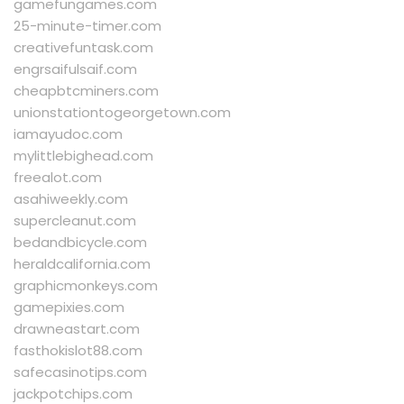
gamefungames.com
25-minute-timer.com
creativefuntask.com
engrsaifulsaif.com
cheapbtcminers.com
unionstationtogeorgetown.com
iamayudoc.com
mylittlebighead.com
freealot.com
asahiweekly.com
supercleanut.com
bedandbicycle.com
heraldcalifornia.com
graphicmonkeys.com
gamepixies.com
drawneastart.com
fasthokislot88.com
safecasinotips.com
jackpotchips.com