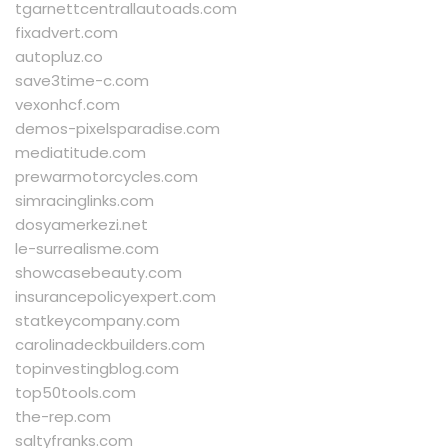
tgarnettcentrallautoads.com
fixadvert.com
autopluz.co
save3time-c.com
vexonhcf.com
demos-pixelsparadise.com
mediatitude.com
prewarmotorcycles.com
simracinglinks.com
dosyamerkezi.net
le-surrealisme.com
showcasebeauty.com
insurancepolicyexpert.com
statkeycompany.com
carolinadeckbuilders.com
topinvestingblog.com
top50tools.com
the-rep.com
saltyfranks.com