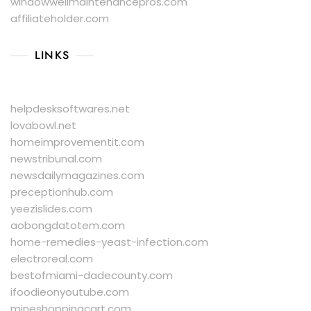
windowwellmaintenancepros.com
affiliateholder.com
LINKS
helpdesksoftwares.net
lovabowl.net
homeimprovementit.com
newstribunal.com
newsdailymagazines.com
preceptionhub.com
yeezislides.com
aobongdatotem.com
home-remedies-yeast-infection.com
electroreal.com
bestofmiami-dadecounty.com
ifoodieonyoutube.com
mineshoppingcart.com