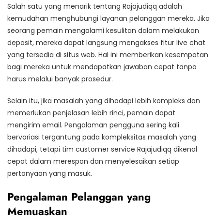
Salah satu yang menarik tentang Rajajudiqq adalah
kemudahan menghubungi layanan pelanggan mereka. Jika
seorang pemain mengalami kesulitan dalam melakukan
deposit, mereka dapat langsung mengakses fitur live chat
yang tersedia di situs web. Hal ini memberikan kesempatan
bagi mereka untuk mendapatkan jawaban cepat tanpa
harus melalui banyak prosedur.
Selain itu, jika masalah yang dihadapi lebih kompleks dan
memerlukan penjelasan lebih rinci, pemain dapat
mengirim email. Pengalaman pengguna sering kali
bervariasi tergantung pada kompleksitas masalah yang
dihadapi, tetapi tim customer service Rajajudiqq dikenal
cepat dalam merespon dan menyelesaikan setiap
pertanyaan yang masuk.
Pengalaman Pelanggan yang
Memuaskan