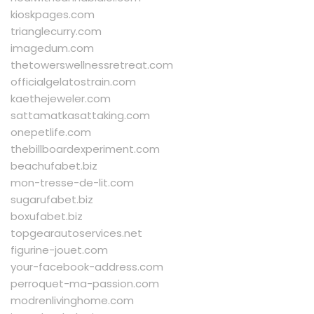
kioskpages.com
trianglecurry.com
imagedum.com
thetowerswellnessretreat.com
officialgelatostrain.com
kaethejeweler.com
sattamatkasattaking.com
onepetlife.com
thebillboardexperiment.com
beachufabet.biz
mon-tresse-de-lit.com
sugarufabet.biz
boxufabet.biz
topgearautoservices.net
figurine-jouet.com
your-facebook-address.com
perroquet-ma-passion.com
modrenlivinghome.com