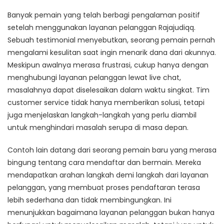
Banyak pemain yang telah berbagi pengalaman positif
setelah menggunakan layanan pelanggan Rajajudiqq.
Sebuah testimonial menyebutkan, seorang pemain pernah
mengalami kesulitan saat ingin menarik dana dari akunnya.
Meskipun awalnya merasa frustrasi, cukup hanya dengan
menghubungi layanan pelanggan lewat live chat,
masalahnya dapat diselesaikan dalam waktu singkat. Tim
customer service tidak hanya memberikan solusi, tetapi
juga menjelaskan langkah-langkah yang perlu diambil
untuk menghindari masalah serupa di masa depan.
Contoh lain datang dari seorang pemain baru yang merasa
bingung tentang cara mendaftar dan bermain. Mereka
mendapatkan arahan langkah demi langkah dari layanan
pelanggan, yang membuat proses pendaftaran terasa
lebih sederhana dan tidak membingungkan. Ini
menunjukkan bagaimana layanan pelanggan bukan hanya