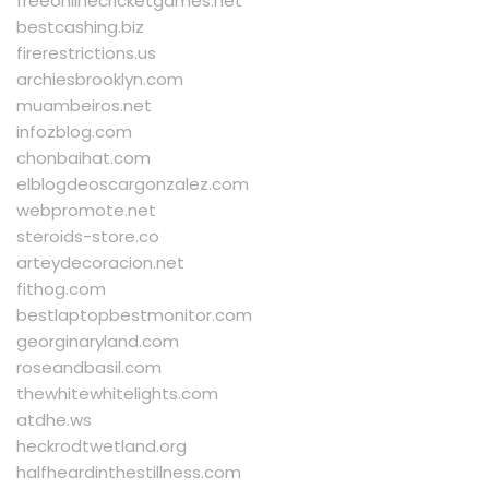
freeonlinecricketgames.net
bestcashing.biz
firerestrictions.us
archiesbrooklyn.com
muambeiros.net
infozblog.com
chonbaihat.com
elblogdeoscargonzalez.com
webpromote.net
steroids-store.co
arteydecoracion.net
fithog.com
bestlaptopbestmonitor.com
georginaryland.com
roseandbasil.com
thewhitewhitelights.com
atdhe.ws
heckrodtwetland.org
halfheardinthestillness.com