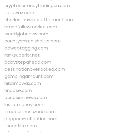
cryptocurrencytradingcn.com
totowaz.com
charlestonwipesettlement.com
brandfollowmarket.com
weeklyjobnews.com
countyanimalshelter.com
adwebtagging.com
ranksuperior.net
babystepahead.com
destinationoverlooked.com
gamblingamount.com
hillclimbwax.com
hnopse.com
occasionnews.com
lustofmoney.com
timebusinesszone.com
peppers-reflection.com
tuneoflife.com