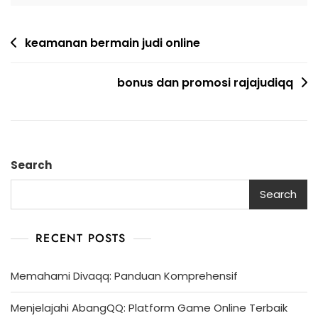
Post
keamanan bermain judi online
navigation
bonus dan promosi rajajudiqq
Search
Search
RECENT POSTS
Memahami Divaqq: Panduan Komprehensif
Menjelajahi AbangQQ: Platform Game Online Terbaik