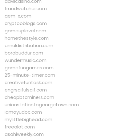
davilcasino.com
fraudwatchai.com
aem-x.com
cryptooblogs.com
gameuplevel.com
homethestyle.com
amuldistribution.com
borobuddur.com
wundermusic.com
gamefungames.com
25-minute-timer.com
creativefuntask.com
engrsaifulsaif.com
cheapbtcminers.com
unionstationtogeorgetown.com
iamayudoc.com
mylittlebighead.com
freealot.com
asahiweekly.com