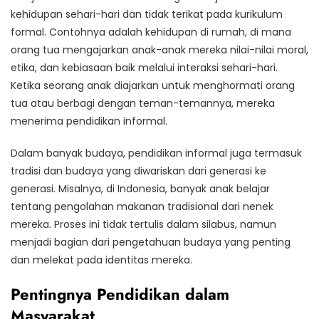
kehidupan sehari-hari dan tidak terikat pada kurikulum
formal. Contohnya adalah kehidupan di rumah, di mana
orang tua mengajarkan anak-anak mereka nilai-nilai moral,
etika, dan kebiasaan baik melalui interaksi sehari-hari.
Ketika seorang anak diajarkan untuk menghormati orang
tua atau berbagi dengan teman-temannya, mereka
menerima pendidikan informal.
Dalam banyak budaya, pendidikan informal juga termasuk
tradisi dan budaya yang diwariskan dari generasi ke
generasi. Misalnya, di Indonesia, banyak anak belajar
tentang pengolahan makanan tradisional dari nenek
mereka. Proses ini tidak tertulis dalam silabus, namun
menjadi bagian dari pengetahuan budaya yang penting
dan melekat pada identitas mereka.
Pentingnya Pendidikan dalam
Masyarakat