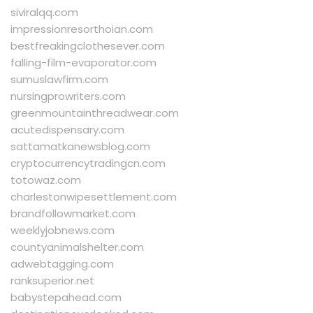
siviralqq.com
impressionresorthoian.com
bestfreakingclothesever.com
falling-film-evaporator.com
sumuslawfirm.com
nursingprowriters.com
greenmountainthreadwear.com
acutedispensary.com
sattamatkanewsblog.com
cryptocurrencytradingcn.com
totowaz.com
charlestonwipesettlement.com
brandfollowmarket.com
weeklyjobnews.com
countyanimalshelter.com
adwebtagging.com
ranksuperior.net
babystepahead.com