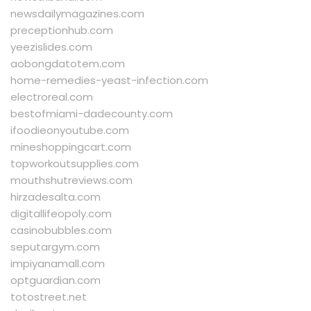
newsdailymagazines.com
preceptionhub.com
yeezislides.com
aobongdatotem.com
home-remedies-yeast-infection.com
electroreal.com
bestofmiami-dadecounty.com
ifoodieonyoutube.com
mineshoppingcart.com
topworkoutsupplies.com
mouthshutreviews.com
hirzadesalta.com
digitallifeopoly.com
casinobubbles.com
seputargym.com
impiyanamall.com
optguardian.com
totostreet.net