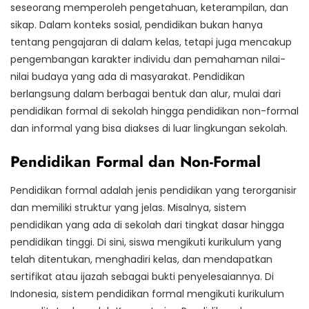
seseorang memperoleh pengetahuan, keterampilan, dan
sikap. Dalam konteks sosial, pendidikan bukan hanya
tentang pengajaran di dalam kelas, tetapi juga mencakup
pengembangan karakter individu dan pemahaman nilai-
nilai budaya yang ada di masyarakat. Pendidikan
berlangsung dalam berbagai bentuk dan alur, mulai dari
pendidikan formal di sekolah hingga pendidikan non-formal
dan informal yang bisa diakses di luar lingkungan sekolah.
Pendidikan Formal dan Non-Formal
Pendidikan formal adalah jenis pendidikan yang terorganisir
dan memiliki struktur yang jelas. Misalnya, sistem
pendidikan yang ada di sekolah dari tingkat dasar hingga
pendidikan tinggi. Di sini, siswa mengikuti kurikulum yang
telah ditentukan, menghadiri kelas, dan mendapatkan
sertifikat atau ijazah sebagai bukti penyelesaiannya. Di
Indonesia, sistem pendidikan formal mengikuti kurikulum