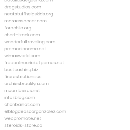
dregstudios.com
neatstuffhelpskids.org
moraessoccer.com
forochile.org
chart-track.com
wonderfultraveling.com
promocioname.net
wimaxworld.com
freeonlinecricketgames.net
bestcashing.biz
firerestrictions.us
archiesbrooklyn.com
muambeiros.net
infozblog.com
chonbaihat.com
elblogdeoscargonzalez.com
webpromote.net
steroids-store.co