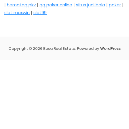
|
hematqq pkv
|
qq poker online
|
situs judi bola
|
poker
|
slot maxwin
|
slot99
Copyright © 2026 Bosa Real Estate. Powered by
WordPress