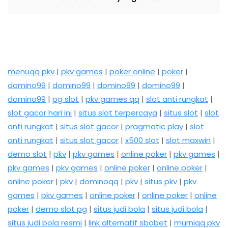
menuqq pkv
|
pkv games
|
poker online
|
poker
|
domino99
|
domino99
|
domino99
|
domino99
|
domino99
|
pg slot
|
pkv games qq
|
slot anti rungkat
|
slot gacor hari ini
|
situs slot terpercaya
|
situs slot
|
slot
anti rungkat
|
situs slot gacor
|
pragmatic play
|
slot
anti rungkat
|
situs slot gacor
|
x500 slot
|
slot maxwin
|
demo slot
|
pkv
|
pkv games
|
online poker
|
pkv games
|
pkv games
|
pkv games
|
online poker
|
online poker
|
online poker
|
pkv
|
dominoqq
|
pkv
|
situs pkv
|
pkv
games
|
pkv games
|
online poker
|
online poker
|
online
poker
|
demo slot pg
|
situs judi bola
|
situs judi bola
|
situs judi bola resmi
|
link alternatif sbobet
|
murniqq pkv