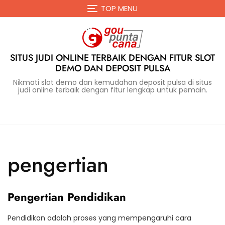
Skip
TOP MENU
to
content
SITUS JUDI ONLINE TERBAIK DENGAN FITUR SLOT
DEMO DAN DEPOSIT PULSA
Nikmati slot demo dan kemudahan deposit pulsa di situs
judi online terbaik dengan fitur lengkap untuk pemain.
pengertian
Pengertian Pendidikan
Pendidikan adalah proses yang mempengaruhi cara