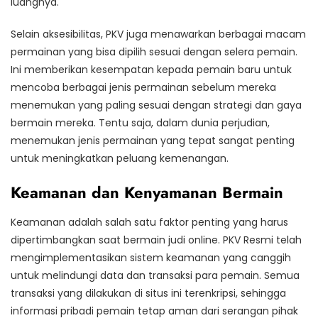
luangnya.
Selain aksesibilitas, PKV juga menawarkan berbagai macam
permainan yang bisa dipilih sesuai dengan selera pemain.
Ini memberikan kesempatan kepada pemain baru untuk
mencoba berbagai jenis permainan sebelum mereka
menemukan yang paling sesuai dengan strategi dan gaya
bermain mereka. Tentu saja, dalam dunia perjudian,
menemukan jenis permainan yang tepat sangat penting
untuk meningkatkan peluang kemenangan.
Keamanan dan Kenyamanan Bermain
Keamanan adalah salah satu faktor penting yang harus
dipertimbangkan saat bermain judi online. PKV Resmi telah
mengimplementasikan sistem keamanan yang canggih
untuk melindungi data dan transaksi para pemain. Semua
transaksi yang dilakukan di situs ini terenkripsi, sehingga
informasi pribadi pemain tetap aman dari serangan pihak