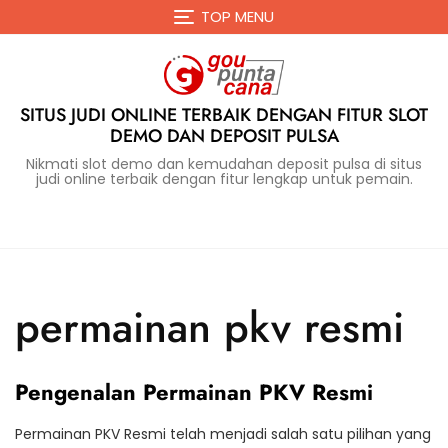
Skip
TOP MENU
to
content
SITUS JUDI ONLINE TERBAIK DENGAN FITUR SLOT
DEMO DAN DEPOSIT PULSA
Nikmati slot demo dan kemudahan deposit pulsa di situs
judi online terbaik dengan fitur lengkap untuk pemain.
permainan pkv resmi
Pengenalan Permainan PKV Resmi
Permainan PKV Resmi telah menjadi salah satu pilihan yang