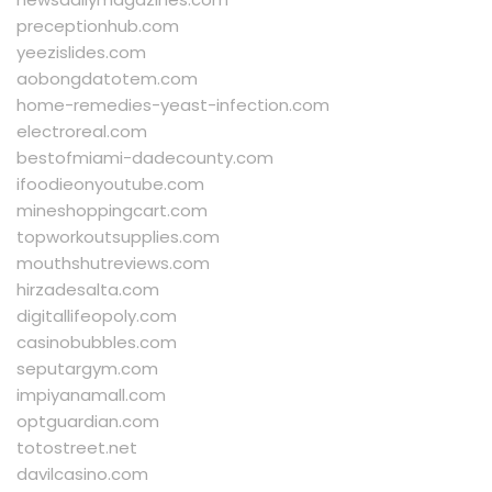
preceptionhub.com
yeezislides.com
aobongdatotem.com
home-remedies-yeast-infection.com
electroreal.com
bestofmiami-dadecounty.com
ifoodieonyoutube.com
mineshoppingcart.com
topworkoutsupplies.com
mouthshutreviews.com
hirzadesalta.com
digitallifeopoly.com
casinobubbles.com
seputargym.com
impiyanamall.com
optguardian.com
totostreet.net
davilcasino.com