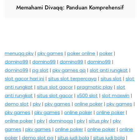
Memahami Divaqq: Panduan Komprehensif
menuqq pkv
|
pkv games
|
poker online
|
poker
|
domino99
|
domino99
|
domino99
|
domino99
|
domino99
|
pg slot
|
pkv games qq
|
slot anti rungkat
|
slot gacor hari ini
|
situs slot terpercaya
|
situs slot
|
slot
anti rungkat
|
situs slot gacor
|
pragmatic play
|
slot
anti rungkat
|
situs slot gacor
|
x500 slot
|
slot maxwin
|
demo slot
|
pkv
|
pkv games
|
online poker
|
pkv games
|
pkv games
|
pkv games
|
online poker
|
online poker
|
online poker
|
pkv
|
dominoqq
|
pkv
|
situs pkv
|
pkv
games
|
pkv games
|
online poker
|
online poker
|
online
poker
|
demo slot pg
|
situs judi bola
|
situs judi bola
|