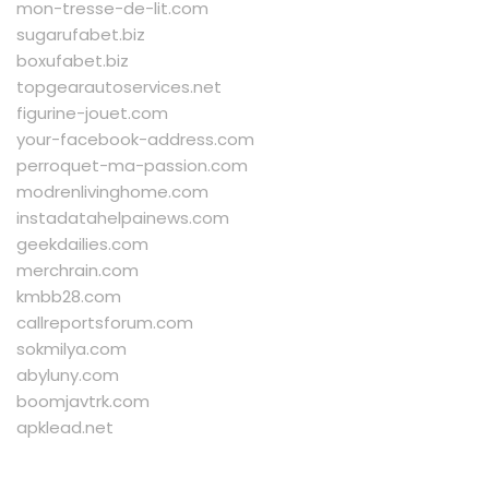
mon-tresse-de-lit.com
sugarufabet.biz
boxufabet.biz
topgearautoservices.net
figurine-jouet.com
your-facebook-address.com
perroquet-ma-passion.com
modrenlivinghome.com
instadatahelpainews.com
geekdailies.com
merchrain.com
kmbb28.com
callreportsforum.com
sokmilya.com
abyluny.com
boomjavtrk.com
apklead.net