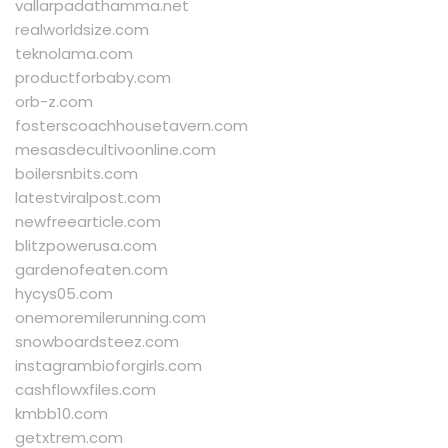
vallarpadathamma.net
realworldsize.com
teknolama.com
productforbaby.com
orb-z.com
fosterscoachhousetavern.com
mesasdecultivoonline.com
boilersnbits.com
latestviralpost.com
newfreearticle.com
blitzpowerusa.com
gardenofeaten.com
hycys05.com
onemoremilerunning.com
snowboardsteez.com
instagrambioforgirls.com
cashflowxfiles.com
kmbb10.com
getxtrem.com