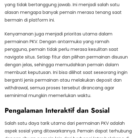
yang tidak bertanggung jawab. Ini menjadi salah satu
alasan mengapa banyak pemain merasa tenang saat
bermain di platform ini.
Kenyamanan juga menjadi prioritas utama dalam
permainan PKV. Dengan antarmuka yang ramah
pengguna, pemain tidak perlu merasa kesulitan saat
navigate situs. Setiap fitur dan pilihan permainan disusun
dengan jelas, sehingga memudahkan pemain dalam
membuat keputusan. Ini bisa dilihat saat seseorang ingin
berganti jenis permainan atau melakukan deposit dan
withdrawal, semua proses tersebut dirancang agar
seminimal mungkin memerlukan waktu.
Pengalaman Interaktif dan Sosial
Salah satu daya tarik utama dari permainan PKV adalah
aspek sosial yang ditawarkannya. Pemain dapat terhubung