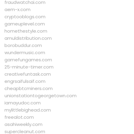
fraudwatchai.com
aem-x.com
cryptooblogs.com
gameuplevel.com
homethestyle.com
amuldistribution.com
borobuddur.com
wundermusic.com
gamefungames.com
25-minute-timer.com
creativefuntask.com
engrsaifulsaif.com
cheapbtcminers.com
unionstationtogeorgetown.com
iamayudoc.com
mylittlebighead.com
freealot.com
asahiweekly.com
supercleanut.com