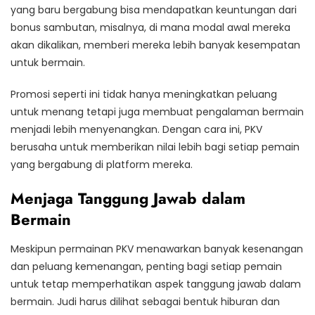
yang baru bergabung bisa mendapatkan keuntungan dari
bonus sambutan, misalnya, di mana modal awal mereka
akan dikalikan, memberi mereka lebih banyak kesempatan
untuk bermain.
Promosi seperti ini tidak hanya meningkatkan peluang
untuk menang tetapi juga membuat pengalaman bermain
menjadi lebih menyenangkan. Dengan cara ini, PKV
berusaha untuk memberikan nilai lebih bagi setiap pemain
yang bergabung di platform mereka.
Menjaga Tanggung Jawab dalam
Bermain
Meskipun permainan PKV menawarkan banyak kesenangan
dan peluang kemenangan, penting bagi setiap pemain
untuk tetap memperhatikan aspek tanggung jawab dalam
bermain. Judi harus dilihat sebagai bentuk hiburan dan