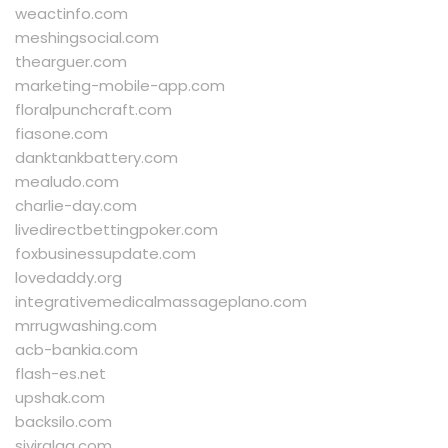
weactinfo.com
meshingsocial.com
thearguer.com
marketing-mobile-app.com
floralpunchcraft.com
fiasone.com
danktankbattery.com
mealudo.com
charlie-day.com
livedirectbettingpoker.com
foxbusinessupdate.com
lovedaddy.org
integrativemedicalmassageplano.com
mrrugwashing.com
acb-bankia.com
flash-es.net
upshak.com
backsilo.com
siviralqq.com