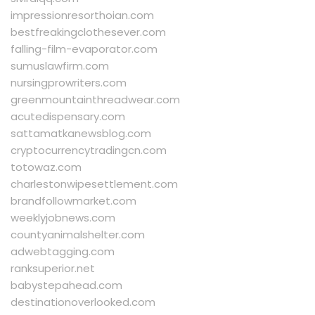
impressionresorthoian.com
bestfreakingclothesever.com
falling-film-evaporator.com
sumuslawfirm.com
nursingprowriters.com
greenmountainthreadwear.com
acutedispensary.com
sattamatkanewsblog.com
cryptocurrencytradingcn.com
totowaz.com
charlestonwipesettlement.com
brandfollowmarket.com
weeklyjobnews.com
countyanimalshelter.com
adwebtagging.com
ranksuperior.net
babystepahead.com
destinationoverlooked.com