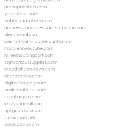
preceptionhub.com
yeezislides.com
aobongdatotem.com
home-remedies-yeast-infection.com
electroreal.com
bestofmiami-dadecounty.com
ifoodieonyoutube.com
mineshoppingcart.com
topworkoutsupplies.com
mouthshutreviews.com
hirzadesalta.com
digitallifeopoly.com
casinobubbles.com
seputargym.com
impiyanamall.com
optguardian.com
totostreet.net
davilcasino.com