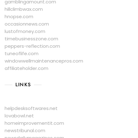
gamblingamount.com
hillclimbwax.com
hnopse.com
occasionnews.com
lustofmoney.com
timebusinesszone.com
peppers-reflection.com
tuneoflife.com
windowwellmaintenancepros.com
affiliateholder.com
LINKS
helpdesksoftwares.net
lovabowl.net
homeimprovementit.com
newstribunal.com
newsdailymagazines.com