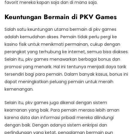
favorit mereka kapan saja dan di mana saja.
Keuntungan Bermain di PKV Games
Salah satu keuntungan utama bermain di pkv games
adalah kemudahan akses. Pemain tidak perlu pergi ke
kasino fisik untuk menikmati permainan, cukup dengan
perangkat yang terhubung ke internet, semua bisa diakses.
Selain itu, pkv games menawarkan berbagai bonus dan
promosi yang menarik. Hal ini tentunya menjadi daya tarik
tersendiri bagi para pemain. Dalam banyak kasus, bonus ini
dapat meningkatkan peluang pemain untuk meraih
kemenangan.
Selain itu, pkv games juga dikenal dengan sistem
keamanan yang baik. Para pemain merasa lebih aman
karena data dan informasi pribadi mereka dilindungi
dengan baik. Dengan adanya sistem enkripsi dan
perlindungan yang ketat, pengalaman bermain pun