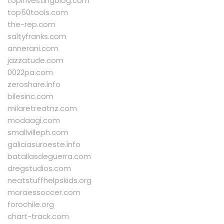
topinvestingblog.com
top50tools.com
the-rep.com
saltyfranks.com
annerani.com
jazzatude.com
0022pa.com
zeroshare.info
bilesinc.com
milaretreatnz.com
modaagi.com
smallvilleph.com
galiciasuroeste.info
batallasdeguerra.com
dregstudios.com
neatstuffhelpskids.org
moraessoccer.com
forochile.org
chart-track.com