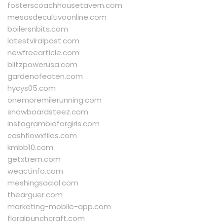
fosterscoachhousetavern.com
mesasdecultivoonline.com
boilersnbits.com
latestviralpost.com
newfreearticle.com
blitzpowerusa.com
gardenofeaten.com
hycys05.com
onemoremilerunning.com
snowboardsteez.com
instagrambioforgirls.com
cashflowxfiles.com
kmbb10.com
getxtrem.com
weactinfo.com
meshingsocial.com
thearguer.com
marketing-mobile-app.com
floralpunchcraft.com