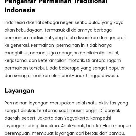
Pengantar Permainan Tradisional
Indonesia
Indonesia dikenal sebagai negeri seribu pulau yang kaya
akan kebudayaan, termasuk di dalamnya berbagai
permainan tradisional yang telah diwariskan dari generasi
ke generasi. Permainan-permainan ini tidak hanya
menghibur, namun juga mengajarkan nilai-nilai sosial,
kerjasama, dan keterampilan motorik. Di antara ragam
permainan tersebut, ada beberapa yang sangat populer
dan sering dimainkan oleh anak-anak hingga dewasa.
Layangan
Permainan layangan merupakan salah satu aktivitas yang
sangat disukai, terutama saat musim angin. Di banyak
daerah, seperti Jakarta dan Yogyakarta, kompetisi
layangan sering diadakan. Anak-anak, baik laki-laki maupun
perempuan, membuat layangan dari kertas dan bambu.