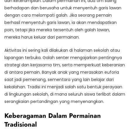
dan keterampilan. Dalam permainan ini, dua tim saling
berhadapan dan berusaha untuk menyentuh garis lawan
dengan cara melompati galah. Jika seorang pemain
berhasil menyentuh garis lawan, ia akan mendapatkan
poin, tetapi jika mereka tersentuh oleh galah lawan,
mereka harus keluar dari permainan.
Aktivitas ini sering kali dilakukan di halaman sekolah atau
lapangan terbuka. Galah senter mengajarkan pentingnya
strategi dan kerjasama tim, serta memperkuat keberanian
di antara pemain. Banyak anak yang merasakan euforia
saat jadi pemenang, sementara yang lain belajar dari
kekalahan. Tradisi ini menjadi salah satu bentuk perayaan
di lingkungan sekolah, di mana seluruh siswa terlibat dalam
serangkaian pertandingan yang menyenangkan.
Keberagaman Dalam Permainan
Tradisional