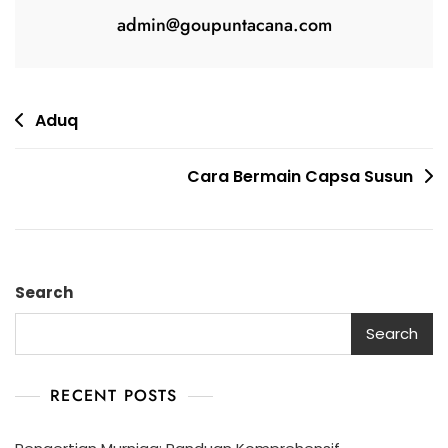
admin@goupuntacana.com
Post
Aduq
navigation
Cara Bermain Capsa Susun
Search
Search
RECENT POSTS