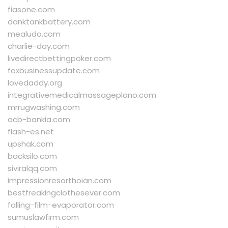
fiasone.com
danktankbattery.com
mealudo.com
charlie-day.com
livedirectbettingpoker.com
foxbusinessupdate.com
lovedaddy.org
integrativemedicalmassageplano.com
mrrugwashing.com
acb-bankia.com
flash-es.net
upshak.com
backsilo.com
siviralqq.com
impressionresorthoian.com
bestfreakingclothesever.com
falling-film-evaporator.com
sumuslawfirm.com