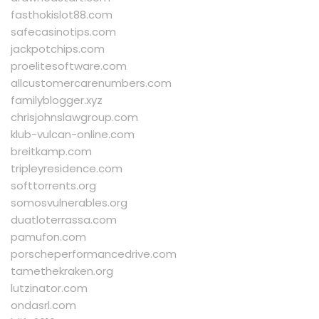
fasthokislot88.com
safecasinotips.com
jackpotchips.com
proelitesoftware.com
allcustomercarenumbers.com
familyblogger.xyz
chrisjohnslawgroup.com
klub-vulcan-online.com
breitkamp.com
tripleyresidence.com
softtorrents.org
somosvulnerables.org
duatloterrassa.com
pamufon.com
porscheperformancedrive.com
tamethekraken.org
lutzinator.com
ondasrl.com