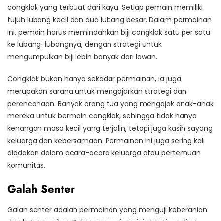
congklak yang terbuat dari kayu. Setiap pemain memiliki
tujuh lubang kecil dan dua lubang besar. Dalam permainan
ini, pemain harus memindahkan biji congklak satu per satu
ke lubang-lubangnya, dengan strategi untuk
mengumpulkan biji lebih banyak dari lawan.
Congklak bukan hanya sekadar permainan, ia juga
merupakan sarana untuk mengajarkan strategi dan
perencanaan. Banyak orang tua yang mengajak anak-anak
mereka untuk bermain congklak, sehingga tidak hanya
kenangan masa kecil yang terjalin, tetapi juga kasih sayang
keluarga dan kebersamaan. Permainan ini juga sering kali
diadakan dalam acara-acara keluarga atau pertemuan
komunitas.
Galah Senter
Galah senter adalah permainan yang menguji keberanian