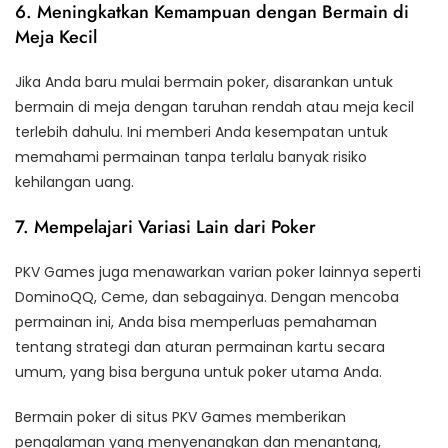
6. Meningkatkan Kemampuan dengan Bermain di
Meja Kecil
Jika Anda baru mulai bermain poker, disarankan untuk
bermain di meja dengan taruhan rendah atau meja kecil
terlebih dahulu. Ini memberi Anda kesempatan untuk
memahami permainan tanpa terlalu banyak risiko
kehilangan uang.
7. Mempelajari Variasi Lain dari Poker
PKV Games juga menawarkan varian poker lainnya seperti
DominoQQ, Ceme, dan sebagainya. Dengan mencoba
permainan ini, Anda bisa memperluas pemahaman
tentang strategi dan aturan permainan kartu secara
umum, yang bisa berguna untuk poker utama Anda.
Bermain poker di situs PKV Games memberikan
pengalaman yang menyenangkan dan menantang,