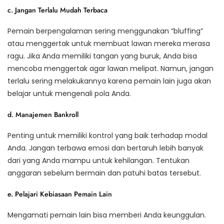
c. Jangan Terlalu Mudah Terbaca
Pemain berpengalaman sering menggunakan “bluffing”
atau menggertak untuk membuat lawan mereka merasa
ragu. Jika Anda memiliki tangan yang buruk, Anda bisa
mencoba menggertak agar lawan melipat. Namun, jangan
terlalu sering melakukannya karena pemain lain juga akan
belajar untuk mengenali pola Anda.
d. Manajemen Bankroll
Penting untuk memiliki kontrol yang baik terhadap modal
Anda. Jangan terbawa emosi dan bertaruh lebih banyak
dari yang Anda mampu untuk kehilangan. Tentukan
anggaran sebelum bermain dan patuhi batas tersebut.
e. Pelajari Kebiasaan Pemain Lain
Mengamati pemain lain bisa memberi Anda keunggulan.