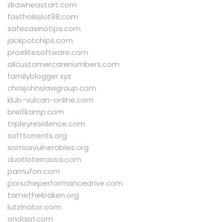
drawneastart.com
fasthokislot88.com
safecasinotips.com
jackpotchips.com
proelitesoftware.com
allcustomercarenumbers.com
familyblogger.xyz
chrisjohnslawgroup.com
klub-vulcan-online.com
breitkamp.com
tripleyresidence.com
softtorrents.org
somosvulnerables.org
duatloterrassa.com
pamufon.com
porscheperformancedrive.com
tamethekraken.org
lutzinator.com
ondasrl.com