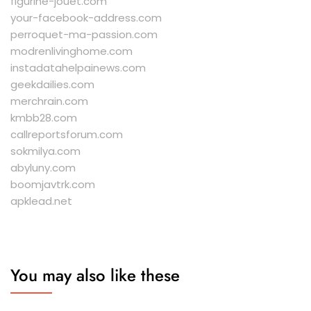
figurine-jouet.com
your-facebook-address.com
perroquet-ma-passion.com
modrenlivinghome.com
instadatahelpainews.com
geekdailies.com
merchrain.com
kmbb28.com
callreportsforum.com
sokmilya.com
abyluny.com
boomjavtrk.com
apklead.net
You may also like these