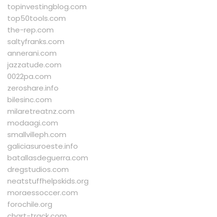
topinvestingblog.com
top50tools.com
the-rep.com
saltyfranks.com
annerani.com
jazzatude.com
0022pa.com
zeroshare.info
bilesinc.com
milaretreatnz.com
modaagi.com
smallvilleph.com
galiciasuroeste.info
batallasdeguerra.com
dregstudios.com
neatstuffhelpskids.org
moraessoccer.com
forochile.org
chart-track.com