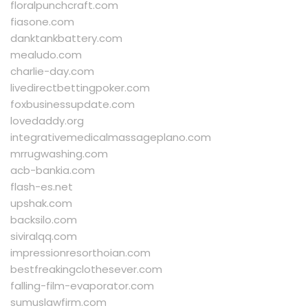
floralpunchcraft.com
fiasone.com
danktankbattery.com
mealudo.com
charlie-day.com
livedirectbettingpoker.com
foxbusinessupdate.com
lovedaddy.org
integrativemedicalmassageplano.com
mrrugwashing.com
acb-bankia.com
flash-es.net
upshak.com
backsilo.com
siviralqq.com
impressionresorthoian.com
bestfreakingclothesever.com
falling-film-evaporator.com
sumuslawfirm.com