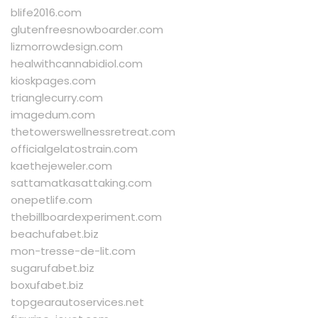
blife2016.com
glutenfreesnowboarder.com
lizmorrowdesign.com
healwithcannabidiol.com
kioskpages.com
trianglecurry.com
imagedum.com
thetowerswellnessretreat.com
officialgelatostrain.com
kaethejeweler.com
sattamatkasattaking.com
onepetlife.com
thebillboardexperiment.com
beachufabet.biz
mon-tresse-de-lit.com
sugarufabet.biz
boxufabet.biz
topgearautoservices.net