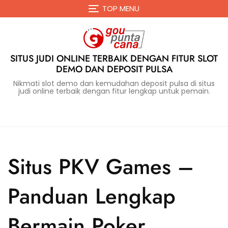
Skip
TOP MENU
to
content
SITUS JUDI ONLINE TERBAIK DENGAN FITUR SLOT
DEMO DAN DEPOSIT PULSA
Nikmati slot demo dan kemudahan deposit pulsa di situs
judi online terbaik dengan fitur lengkap untuk pemain.
Situs PKV Games –
Panduan Lengkap
Bermain Poker