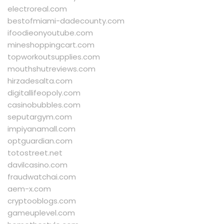
electroreal.com
bestofmiami-dadecounty.com
ifoodieonyoutube.com
mineshoppingcart.com
topworkoutsupplies.com
mouthshutreviews.com
hirzadesalta.com
digitallifeopoly.com
casinobubbles.com
seputargym.com
impiyanamall.com
optguardian.com
totostreet.net
davilcasino.com
fraudwatchai.com
aem-x.com
cryptooblogs.com
gameuplevel.com