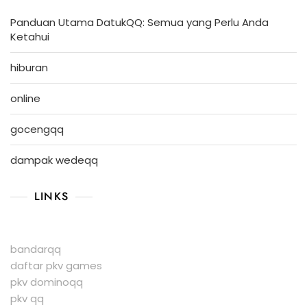
Panduan Utama DatukQQ: Semua yang Perlu Anda
Ketahui
hiburan
online
gocengqq
dampak wedeqq
LINKS
bandarqq
daftar pkv games
pkv dominoqq
pkv qq