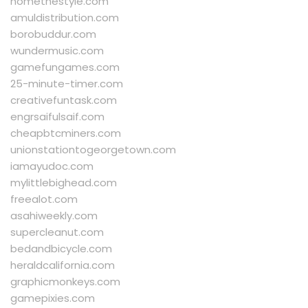
homethestyle.com
amuldistribution.com
borobuddur.com
wundermusic.com
gamefungames.com
25-minute-timer.com
creativefuntask.com
engrsaifulsaif.com
cheapbtcminers.com
unionstationtogeorgetown.com
iamayudoc.com
mylittlebighead.com
freealot.com
asahiweekly.com
supercleanut.com
bedandbicycle.com
heraldcalifornia.com
graphicmonkeys.com
gamepixies.com