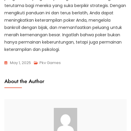
terutama bagi mereka yang suka berpikir strategis. Dengan
mengikuti panduan ini dan terus berlatih, Anda dapat
meningkatkan keterampilan poker Anda, mengelola
bankroll dengan bijak, dan memanfaatkan peluang untuk
meraih kemenangan besar. Ingatlah bahwa poker bukan
hanya permainan keberuntungan, tetapi juga permainan
keterampilan dan psikologi.
May 1, 2025
Pkv Games
About the Author