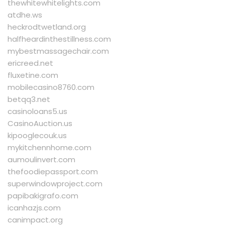
thewhitewhitelights.com
atdhe.ws
heckrodtwetland.org
halfheardinthestillness.com
mybestmassagechair.com
ericreed.net
fluxetine.com
mobilecasino8760.com
betqq3.net
casinoloans5.us
CasinoAuction.us
kipooglecouk.us
mykitchennhome.com
aumoulinvert.com
thefoodiepassport.com
superwindowproject.com
papibakigrafo.com
icanhazjs.com
canimpact.org